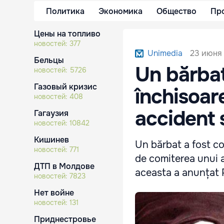
Политика
Экономика
Общество
Пр
Цены на топливо
новостей:
377
23 июня 
Unimedia
Бельцы
Un bărbat
новостей:
5726
Газовый кризис
închisoar
новостей:
408
accident 
Гагаузия
новостей:
10842
Кишинев
Un bărbat a fost co
новостей:
771
de comiterea unui 
ДТП в Молдове
aceasta a anunțat P
новостей:
7823
Нет войне
новостей:
131
Приднестровье