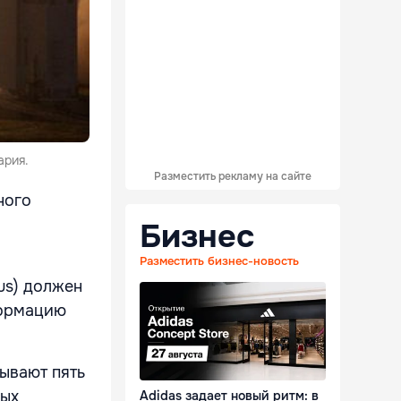
ария.
Разместить рекламу на сайте
ного
Бизнес
о
Разместить бизнес-новость
us) должен
формацию
тывают пять
ных
Adidas задает новый ритм: в