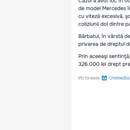
Cazul a avut loc în o
de model Mercedes în
cu viteză excesivă, ş
coliziunii doi dintre 
Bărbatul, în vârstă d
privarea de dreptul d
Prin aceeaşi sentinţă
326.000 lei drept pre
Источник
Unimedia