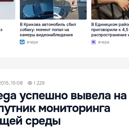
В Крикова автомобиль сбил
В Единецком райо
ез
собаку: момент попал на
приговорили к 4,5
камеры видеонаблюдения
распространение 
вчера
вчера
015, 15:08
1 229
ega успешно вывела на
путник мониторинга
щей среды