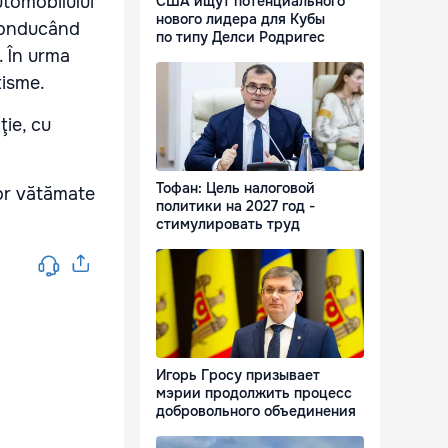
utomobilului
США ищут потенциального
нового лидера для Кубы
 Conducând
по типу Делси Родригес
. În urma
tisme.
ţie, cu
Тофан: Цель налоговой
lor vătămate
политики на 2027 год -
стимулировать труд
Игорь Гросу призывает
мэрии продолжить процесс
добровольного объединения