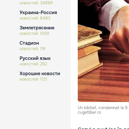
новостей:
34989
Украина-Россия
новостей:
8493
Землетрясение
новостей:
1009
Стадион
новостей:
119
Русский язык
новостей:
292
Хорошие новости
новостей:
1721
Un bărbat, condamnat la 9 a
cugetliber.ro