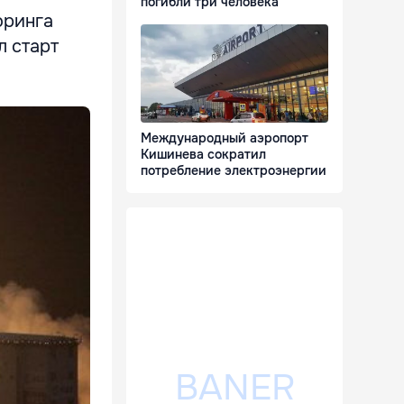
погибли три человека
оринга
л старт
Международный аэропорт
Кишинева сократил
потребление электроэнергии