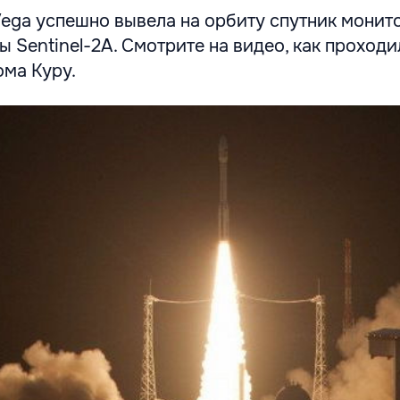
Vega успешно вывела на орбиту спутник монит
Sentinel-2A. Смотрите на видео, как проходи
ома Куру.