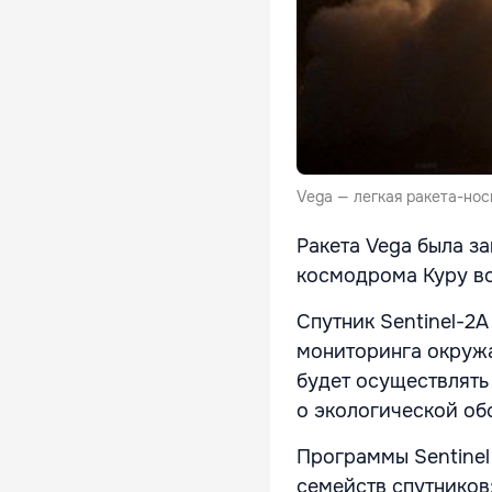
Vega — легкая ракета-нос
Ракета Vega была з
космодрома Куру во
Спутник Sentinel-2А
мониторинга окружа
будет осуществлять
о экологической об
Программы Sentinel
семейств спутников