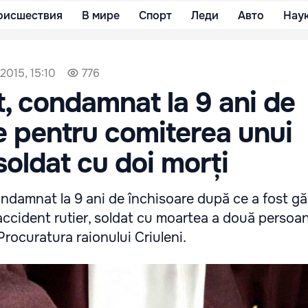
оисшествия
В мире
Спорт
Леди
Авто
Нау
2015, 15:10
776
, condamnat la 9 ani de
e pentru comiterea unui
soldat cu doi morți
ndamnat la 9 ani de închisoare după ce a fost gă
accident rutier, soldat cu moartea a două persoa
rocuratura raionului Criuleni.