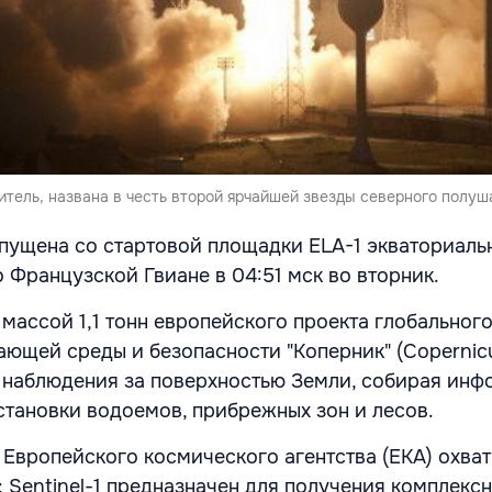
итель, названа в честь второй ярчайшей звезды северного полуш
апущена со стартовой площадки ELA-1 экваториаль
 Французской Гвиане в 04:51 мск во вторник.
 массой 1,1 тонн европейского проекта глобальног
ющей среды и безопасности "Коперник" (Copernic
 наблюдения за поверхностью Земли, собирая ин
становки водоемов, прибрежных зон и лесов.
 Европейского космического агентства (ЕКА) охва
: Sentinel-1 предназначен для получения комплекс