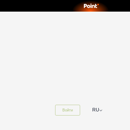
⌵
RU
Войти