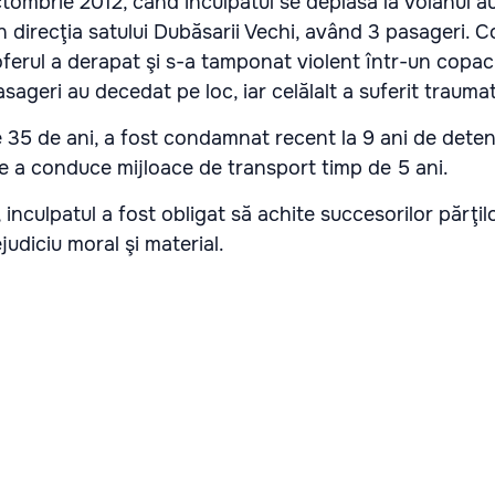
ctombrie 2012, când inculpatul se deplasa la volanul a
 direcţia satului Dubăsarii Vechi, având 3 pasageri.
oferul a derapat şi s-a tamponat violent într-un copac
pasageri au decedat pe loc, iar celălalt a suferit trauma
e 35 de ani, a fost condamnat recent la 9 ani de deten
e a conduce mijloace de transport timp de 5 ani.
, inculpatul a fost obligat să achite succesorilor părţi
judiciu moral şi material.