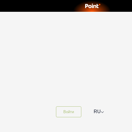
⌵
RU
Войти