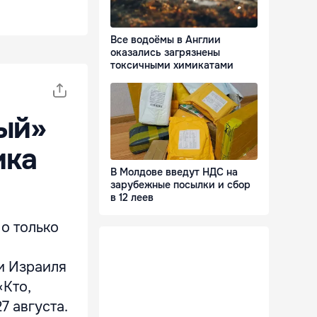
Все водоёмы в Англии
оказались загрязнены
токсичными химикатами
ный»
ика
В Молдове введут НДС на
зарубежные посылки и сбор
в 12 леев
Но только
и Израиля
«Кто,
7 августа.