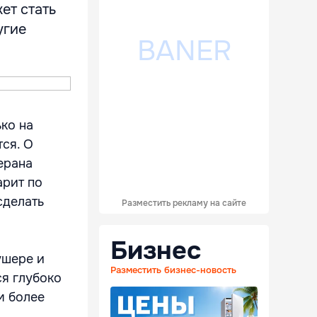
ет стать
угие
ько на
ся. О
ерана
арит по
сделать
Разместить рекламу на сайте
Бизнес
ушере и
Разместить бизнес-новость
ся глубоко
м более