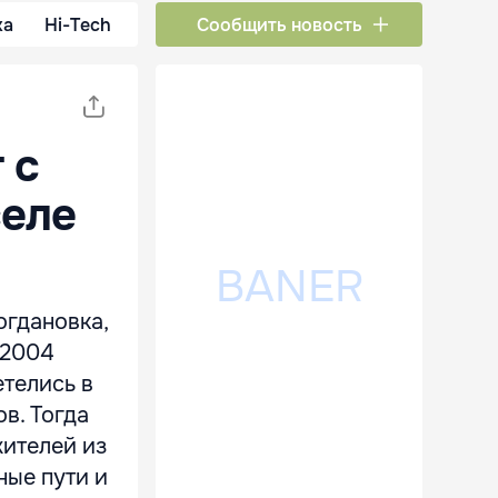
ка
Hi-Tech
Сообщить новость
 с
селе
огдановка,
 2004
етелись в
в. Тогда
жителей из
ные пути и