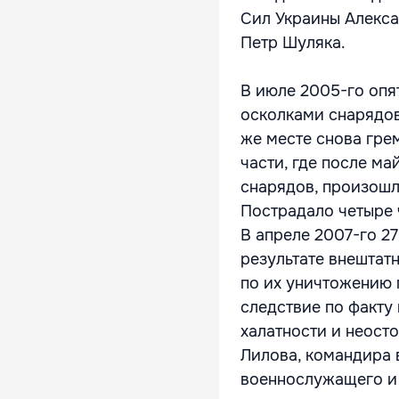
Сил Украины Алекс
Петр Шуляка.
В июле 2005-го опя
осколками снарядов
же месте снова гре
части, где после м
снарядов, произошл
Пострадало четыре 
В апреле 2007-го 27
результате внештат
по их уничтожению 
следствие по факту
халатности и неос
Лилова, командира 
военнослужащего и 