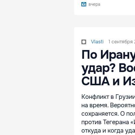
вчера
1 сентября 
Vlasti
По Ирану
удар? Во
США и И
Конфликт в Грузии
на время. Вероятн
сохраняется. О п
против Тегерана «
откуда и когда уд