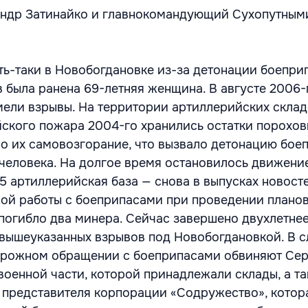
андр Затинайко и главнокомандующий Сухопутным
ть-таки в Новобогдановке из-за детонации боепри
 была ранена 69-летняя женщина. В августе 2006-
мели взрывы. На территории артиллерийских скла
айского пожара 2004-го хранились остатки порохо
о их самовозгорание, что вызвало детонацию бое
человека. На долгое время остановилось движени
5 артиллерийская база — снова в выпусках новосте
ной работы с боеприпасами при проведении плано
погибло два минера. Сейчас завершено двухлетне
 вышеуказанных взрывов под Новобогдановкой. В 
торожном обращении с боеприпасами обвиняют Сер
военной части, которой принадлежали склады, а т
представителя корпорации «Содружество», котор