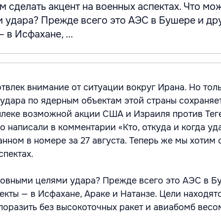
м сделать акцент на военных аспектах. Что мож
 удара? Прежде всего это АЭС в Бушере и др
в Исфахане, ...
твлек внимание от ситуации вокруг Ирана. Но тол
 удара по ядерным объектам этой страны сохраняет
леке возможной акции США и Израиля против Тег
о написали в комментарии «Кто, откуда и когда уд
нном в номере за 27 августа. Теперь же мы хотим 
спектах.
новными целями удара? Прежде всего это АЭС в Б
екты — в Исфахане, Араке и Натанзе. Цели находят
 поразить без высокоточных ракет и авиабомб весо