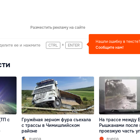
Разместить рекламу на сайте
Нашли ошибку в тексте
+
делите ее и нажмите
CTRL
ENTER
Сообщите нам!
сти
ТП с
Гружёная зерном фура съехала
На трассе между 
с трассы в Чимишлийском
Рышканами после 
е
районе
проезжую часть у
вчера
вчера