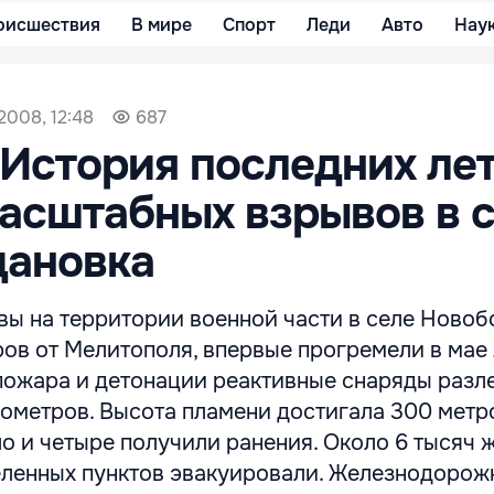
оисшествия
В мире
Спорт
Леди
Авто
Нау
2008, 12:48
687
 История последних лет
асштабных взрывов в 
дановка
ы на территории военной части в селе Новоб
ров от Мелитополя, впервые прогремели в мае
пожара и детонации реактивные снаряды разл
ометров. Высота пламени достигала 300 метро
о и четыре получили ранения. Около 6 тысяч 
еленных пунктов эвакуировали. Железнодорож