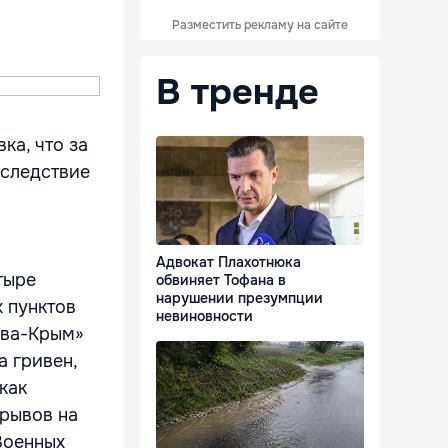
Разместить рекламу на сайте
В тренде
ка, что за
Вследствие
Адвокат Плахотнюка
тыре
обвиняет Тофана в
нарушении презумпции
х пунктов
невиновности
ква-Крым»
а гривен,
как
зрывов на
Военных