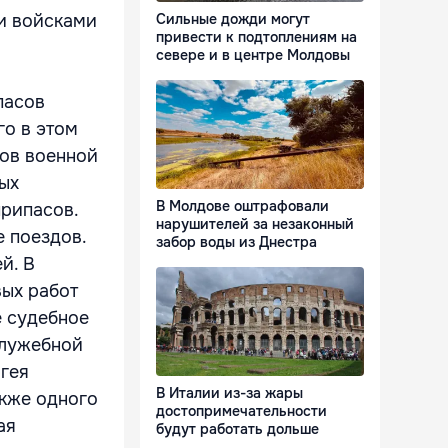
и войсками
Сильные дожди могут
привести к подтоплениям на
севере и в центре Молдовы
пасов
го в этом
дов военной
вых
В Молдове оштрафовали
припасов.
нарушителей за незаконный
е поездов.
забор воды из Днестра
й. В
вых работ
е судебное
служебной
гея
В Италии из-за жары
акже одного
достопримечательности
ая
будут работать дольше