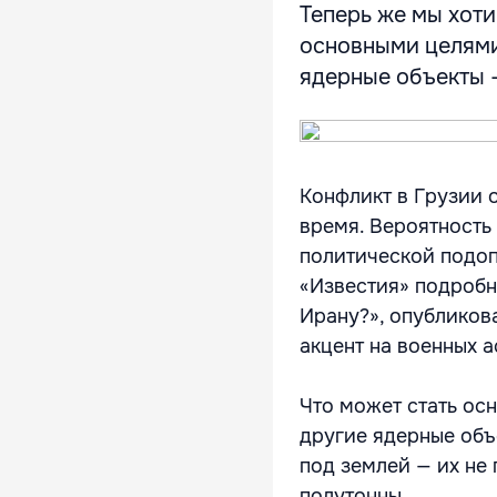
Теперь же мы хоти
основными целями
ядерные объекты — 
Конфликт в Грузии о
время. Вероятность
политической подоп
«Известия» подробн
Ирану?», опубликова
акцент на военных а
Что может стать ос
другие ядерные объ
под землей — их не
полутонны.