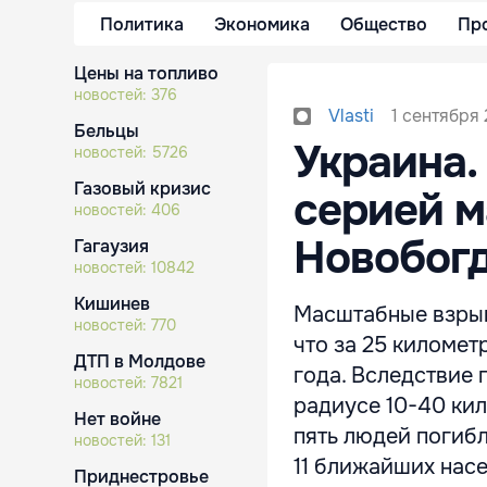
Политика
Экономика
Общество
Пр
Цены на топливо
новостей:
376
1 сентября 
Vlasti
Бельцы
Украина.
новостей:
5726
Газовый кризис
серией м
новостей:
406
Новобог
Гагаузия
новостей:
10842
Кишинев
Масштабные взрыв
новостей:
770
что за 25 километ
ДТП в Молдове
года. Вследствие 
новостей:
7821
радиусе 10-40 кил
Нет войне
пять людей погибл
новостей:
131
11 ближайших нас
Приднестровье