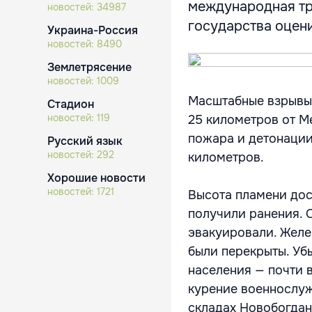
международная тр
новостей:
34987
государства оценил
Украина-Россия
новостей:
8490
Землетрясение
новостей:
1009
Масштабные взрывы 
Стадион
новостей:
119
25 километров от М
пожара и детонации
Русский язык
новостей:
292
километров.
Хорошие новости
новостей:
1721
Высота пламени дос
получили ранения. 
эвакуировали. Жел
были перекрыты. Уб
населения — почти 
курение военнослуж
складах Новобогдан