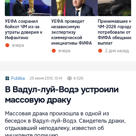
УЕФА сохранил
УЕФА проведет
Принимавшие ма
бойкот ЧМ из-за
независимую
ЧМ-2026 города 
утраты доверия к
экспертизу
потребовали от
Инфантино
коммерческой
ФИФА обещанных
инициативы ФИФА
выплат
вчера
вчера
2 дня назад
Publika
25 июня 2015, 13:14
6 026
В Вадул-луй-Водэ устроили
массовую драку
Массовая драка произошла в одной из
беседок в Вадул-луй-Водэ. Свидетель драки,
отдыхавший неподалеку, известил об
инциденте полицию.