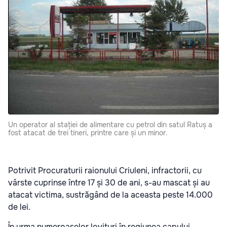
Un operator al stației de alimentare cu petrol din satul Ratuș a
fost atacat de trei tineri, printre care și un minor.
Potrivit Procuraturii raionului Criuleni, infractorii, cu
vârste cuprinse între 17 și 30 de ani, s-au mascat și au
atacat victima, sustrăgând de la aceasta peste 14.000
de lei.
În urma numeroaselor lovituri în regiunea capului,