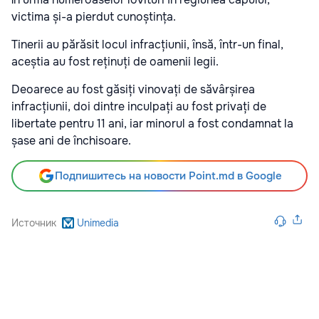
victima și-a pierdut cunoștința.
Tinerii au părăsit locul infracțiunii, însă, într-un final,
aceștia au fost reținuți de oamenii legii.
Deoarece au fost găsiți vinovați de săvârșirea
infracțiunii, doi dintre inculpați au fost privați de
libertate pentru 11 ani, iar minorul a fost condamnat la
șase ani de închisoare.
Подпишитесь на новости Point.md в Google
Источник
Unimedia