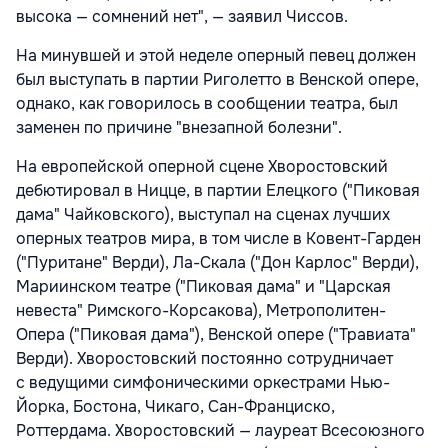
высока — сомнений нет", — заявил Чиссов.
На минувшей и этой неделе оперный певец должен
был выступать в партии Риголетто в Венской опере,
однако, как говорилось в сообщении театра, был
заменен по причине "внезапной болезни".
На европейской оперной сцене Хворостовский
дебютировал в Ницце, в партии Елецкого ("Пиковая
дама" Чайковского), выступал на сценах лучших
оперных театров мира, в том числе в Ковент-Гарден
("Пуритане" Верди), Ла-Скала ("Дон Карлос" Верди),
Мариинском театре ("Пиковая дама" и "Царская
невеста" Римского-Корсакова), Метрополитен-
Опера ("Пиковая дама"), Венской опере ("Травиата"
Верди). Хворостовский постоянно сотрудничает
с ведущими симфоническими оркестрами Нью-
Йорка, Бостона, Чикаго, Сан-Франциско,
Роттердама. Хворостовский — лауреат Всесоюзного