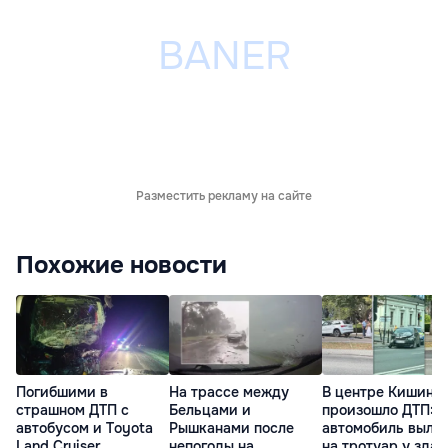
Разместить рекламу на сайте
Похожие новости
Погибшими в
На трассе между
В центре Кишине
страшном ДТП с
Бельцами и
произошло ДТП:
автобусом и Toyota
Рышканами после
автомобиль выле
Land Cruiser
непогоды на
на тротуар у зда