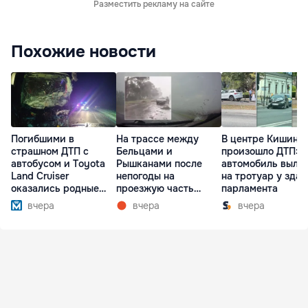
Разместить рекламу на сайте
Похожие новости
Погибшими в
На трассе между
В центре Кишине
страшном ДТП с
Бельцами и
произошло ДТП:
автобусом и Toyota
Рышканами после
автомобиль выле
Land Cruiser
непогоды на
на тротуар у зда
оказались родные
проезжую часть
парламента
братья
упали деревья
вчера
вчера
вчера