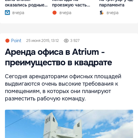
оказались родные
проезжую часть
парламента
братья
упали деревья
вчера
вчера
вчера
Point
25 июня 2015, 13:12
3 927
Аренда офиса в Atrium -
преимущество в квадрате
Сегодня арендаторами офисных площадей
выдвигаются очень высокие требования к
помещениям, в которых они планируют
разместить рабочую команду.