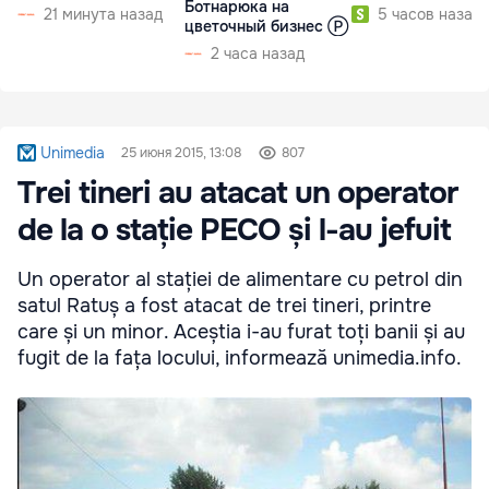
Ботнарюка на
21 минута назад
5 часов назад
цветочный бизнес Ⓟ
2 часа назад
Unimedia
25 июня 2015, 13:08
807
Trei tineri au atacat un operator
de la o stație PECO și l-au jefuit
Un operator al stației de alimentare cu petrol din
satul Ratuș a fost atacat de trei tineri, printre
care și un minor. Aceștia i-au furat toți banii și au
fugit de la fața locului, informează unimedia.info.