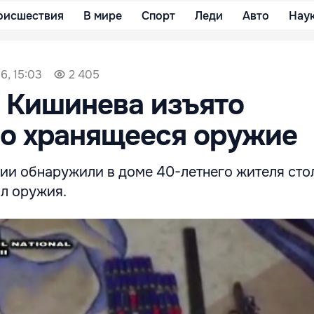
оисшествия
В мире
Спорт
Леди
Авто
Нау
6, 15:03
2 405
 Кишинева изъято
но хранящееся оружие
ии обнаружили в доме 40-летнего жителя ст
л оружия.