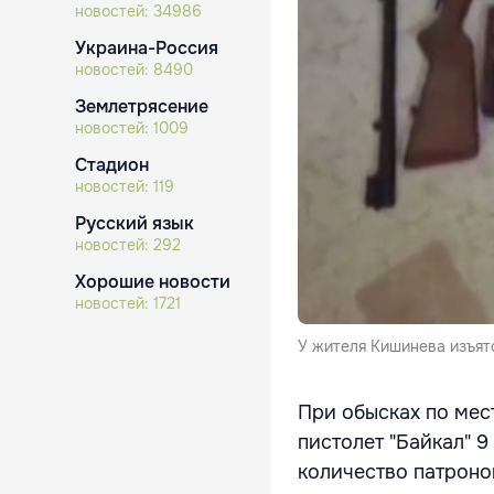
новостей:
34986
Украина-Россия
новостей:
8490
Землетрясение
новостей:
1009
Стадион
новостей:
119
Русский язык
новостей:
292
Хорошие новости
новостей:
1721
У жителя Кишинева изъят
При обысках по мес
пистолет "Байкал" 
количество патроно