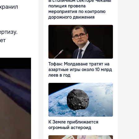
В столичном секторе Чеканы
полиция провела
 хранил
мероприятия по контролю
дорожного движения
ртизу.
ет
Тофан: Молдаване тратят на
азартные игры около 10 млрд
леев в год
К Земле приближается
огромный астероид