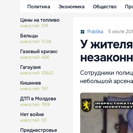
Политика
Экономика
Общество
Пр
Цены на топливо
новостей:
376
5 июля 201
Publika
Бельцы
У жителя
новостей:
5726
Газовый кризис
незакон
новостей:
406
Гагаузия
Сотрудники полиц
новостей:
10842
небольшой арсена
Кишинев
новостей:
767
ДТП в Молдове
новостей:
7818
Нет войне
новостей:
131
Приднестровье