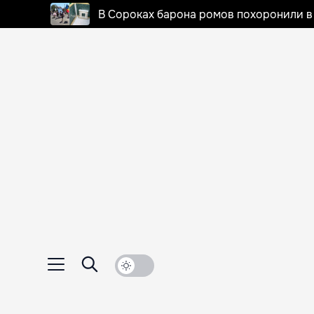
В Сороках барона ромов похоронили в