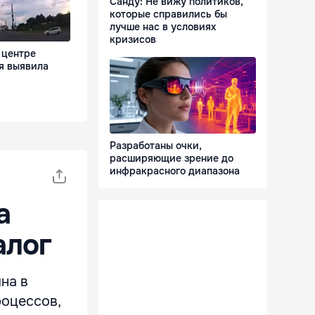
Санду: Не вижу политиков,
которые справились бы
лучше нас в условиях
кризисов
 центре
я выявила
Разработаны очки,
расширяющие зрение до
инфракрасного диапазона
а
алог
на в
оцессов,