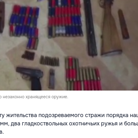
о незаконно хранящееся оружие.
ту жительства подозреваемого стражи порядка на
9 мм, два гладкоствольных охотничьих ружья и бол
в.