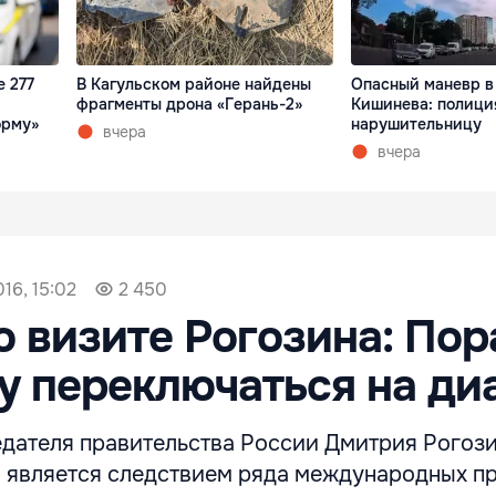
 277
В Кагульском районе найдены
Опасный маневр в
фрагменты дрона «Герань-2»
Кишинева: полици
орму»
нарушительницу
вчера
вчера
16, 15:02
2 450
о визите Рогозина: Пор
 переключаться на ди
дателя правительства России Дмитрия Рогози
 является следствием ряда международных пр