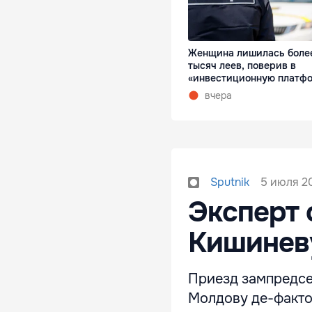
Женщина лишилась более
тысяч леев, поверив в
«инвестиционную платф
вчера
5 июля 20
Sputnik
Эксперт 
Кишиневу
Приезд зампредсе
Молдову де-факто