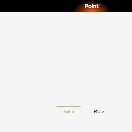
⌵
RU
Войти