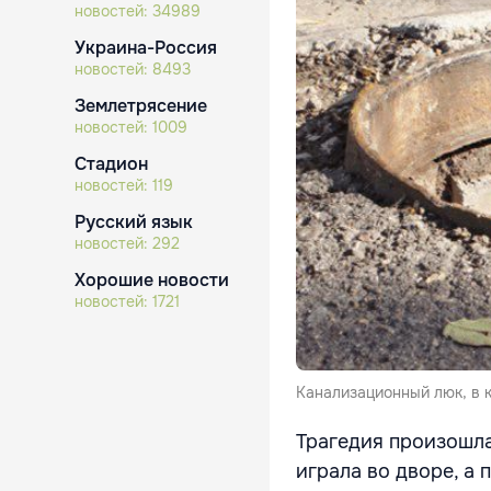
новостей:
34989
Украина-Россия
новостей:
8493
Землетрясение
новостей:
1009
Стадион
новостей:
119
Русский язык
новостей:
292
Хорошие новости
новостей:
1721
Канализационный люк, в 
Трагедия произошла
играла во дворе, а 