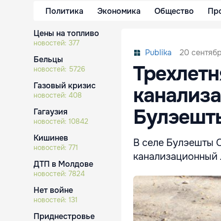
Политика
Экономика
Общество
Пр
Цены на топливо
новостей:
377
20 сентябр
Publika
Бельцы
Трехлетн
новостей:
5726
Газовый кризис
канализа
новостей:
408
Булэешт
Гагаузия
новостей:
10842
Кишинев
В селе Булэешты О
новостей:
771
канализационный
ДТП в Молдове
новостей:
7824
Нет войне
новостей:
131
Приднестровье