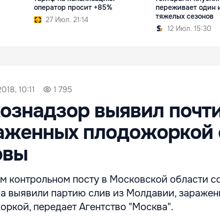
оператор просит +85%
переживает один 
тяжелых сезонов
27 Июл. 21:14
12 Июл. 15:30
018, 10:11
1 795
ознадзор выявил почти
раженных плодожоркой 
овы
м контрольном посту в Московской области с
а выявили партию слив из Молдавии, зараже
ркой, передает Агентство "Москва".