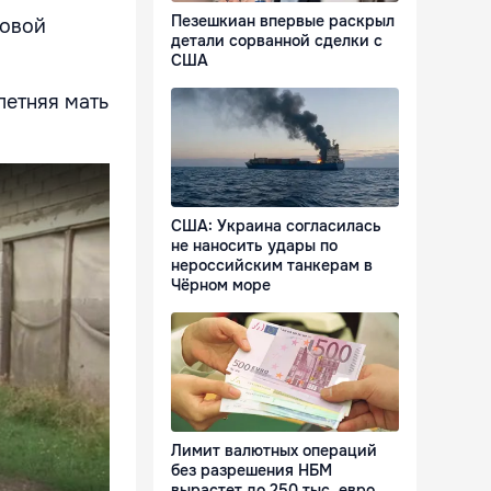
Пезешкиан впервые раскрыл
новой
детали сорванной сделки с
США
летняя мать
США: Украина согласилась
не наносить удары по
нероссийским танкерам в
Чёрном море
Лимит валютных операций
без разрешения НБМ
вырастет до 250 тыс. евро