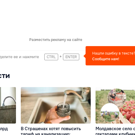
Разместить рекламу на сайте
Нашли ошибку в тексте
+
делите ее и нажмите
CTRL
ENTER
Сообщите нам!
сти
млрд
В Страшенах хотят повысить
Молдавское село с
тариф на канализацию:
гектарами клубни