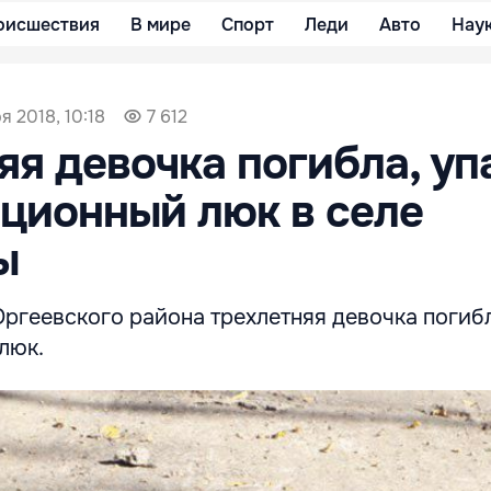
оисшествия
В мире
Спорт
Леди
Авто
Нау
я 2018, 10:18
7 612
яя девочка погибла, уп
ционный люк в селе
ы
ргеевского района трехлетняя девочка погибл
 люк.