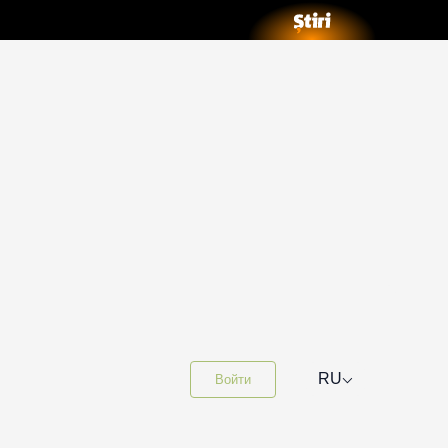
⌵
RU
Войти