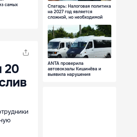
из самых
Спатарь: Налоговая политика
на 2027 год является
сложной, но необходимой
ANTA проверила
 20
автовокзалы Кишинёва и
выявила нарушения
слив
отрудники
нную