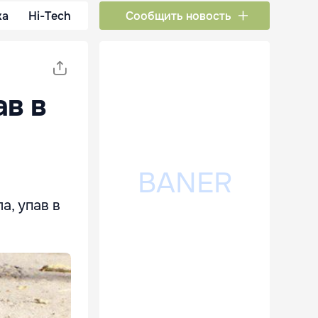
ка
Hi-Tech
Сообщить новость
ав в
а, упав в