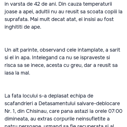
in varsta de 42 de ani. Din cauza temperaturii
joase a apei, adultii nu au reusit sa scoata copiii la
suprafata. Mai mult decat atat, ei insisi au fost
inghititi de ape.
Un alt parinte, observand cele intamplate, a sarit
si el in apa. Intelegand ca nu se ispraveste si
risca sa se inece, acesta cu greu, dar a reusit sa
iasa la mal.
La fata locului s-a deplasat echipa de
scafandrieri a Detasamentului salvare-deblocare
Nr. 1, din Chisinau, care pana astazi la orele 07:00
dimineata, au extras corpurile neinsufletite a
patru persoane, urmand sa fie recuperata si al