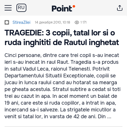
RU
StireaZilei
14 декабря 2010, 10:18
1 171
TRAGEDIE: 3 copii, tatal lor si o
ruda inghititi de Rautul inghetat
Cinci persoane, dintre care trei copii s-au inecat
ieri s-au inecat in raul Raut. Tragedia s-a produs
in satul Vadul Leca, raionul Telenesti. Potrivit
Departamentului Situatii Exceptionale, copiii se
jucau in lunca raului cand au hotarat sa mearga
pe gheata acestuia. Stratul subtire a cedat si toti
trei au cazut in apa. In acel moment un baiat de
19 ani, care este si ruda copiilor, a intrat in apa,
incercand sa-i salveze. La strigatele micutilor a
venit si tatal lor, in varsta de 42 de ani. Din ...