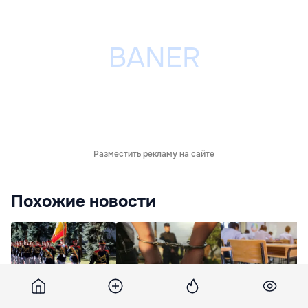
Разместить рекламу на сайте
Похожие новости
На Телецентре
Обманули
В Кишиневе
пройдут репетиции
покупателей квартир
завершился втор