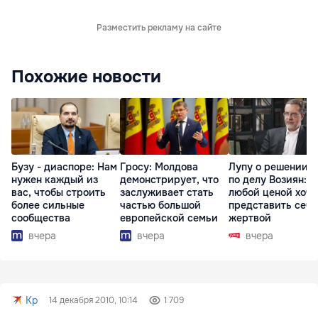
Разместить рекламу на сайте
Похожие новости
Бузу - диаспоре: Нам
Гросу: Молдова
Лупу о решении с
нужен каждый из
демонстрирует, что
по делу Возиян: 
вас, чтобы строить
заслуживает стать
любой ценой хоче
более сильные
частью большой
представить себя
сообщества
европейской семьи
жертвой
вчера
вчера
вчера
Kp
14 декабря 2010, 10:14
1 709