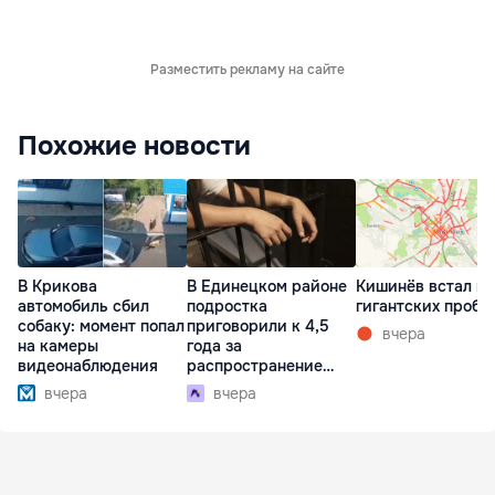
Разместить рекламу на сайте
Похожие новости
В Крикова
В Единецком районе
Кишинёв встал в
автомобиль сбил
подростка
гигантских пробк
собаку: момент попал
приговорили к 4,5
вчера
на камеры
года за
видеонаблюдения
распространение
наркотиков
вчера
вчера