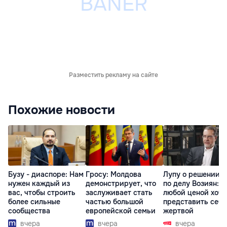
Разместить рекламу на сайте
Похожие новости
Бузу - диаспоре: Нам
Гросу: Молдова
Лупу о решении с
нужен каждый из
демонстрирует, что
по делу Возиян: 
вас, чтобы строить
заслуживает стать
любой ценой хоче
более сильные
частью большой
представить себя
сообщества
европейской семьи
жертвой
вчера
вчера
вчера