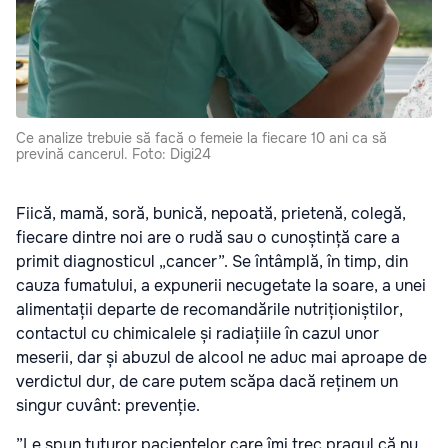
Ce analize trebuie să facă o femeie la fiecare 10 ani ca să
prevină cancerul. Foto: Digi24
Fiică, mamă, soră, bunică, nepoată, prietenă, colegă,
fiecare dintre noi are o rudă sau o cunoștință care a
primit diagnosticul „cancer”. Se întâmplă, în timp, din
cauza fumatului, a expunerii necugetate la soare, a unei
alimentații departe de recomandările nutriționiștilor,
contactul cu chimicalele și radiațiile în cazul unor
meserii, dar și abuzul de alcool ne aduc mai aproape de
verdictul dur, de care putem scăpa dacă reținem un
singur cuvânt: prevenție.
”Le spun tuturor pacientelor care îmi trec pragul că nu