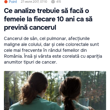
Point
27 июля 2017, 07:10
415
Ce analize trebuie să facă o
femeie la fiecare 10 ani ca să
prevină cancerul
Cancerul de sân, cel pulmonar, afecțiunile
maligne ale colului, dar și cele colorectale sunt
cele mai frecvente în rândul femeilor din
România. Însă și vârsta este corelată cu apariția
anumitor tipuri de cancer.