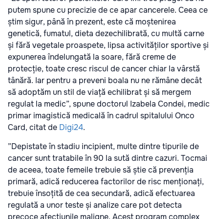
putem spune cu precizie de ce apar cancerele. Ceea ce
știm sigur, până în prezent, este că moștenirea
genetică, fumatul, dieta dezechilibrată, cu multă carne
și fără vegetale proaspete, lipsa activităților sportive și
expunerea îndelungată la soare, fără creme de
protecție, toate cresc riscul de cancer chiar la vârstă
tânără. Iar pentru a preveni boala nu ne rămâne decât
să adoptăm un stil de viață echilibrat și să mergem
regulat la medic”, spune doctorul Izabela Condei, medic
primar imagistică medicală în cadrul spitalului Onco
Card, citat de
Digi24
.
”Depistate în stadiu incipient, multe dintre tipurile de
cancer sunt tratabile în 90 la sută dintre cazuri. Tocmai
de aceea, toate femeile trebuie să știe că prevenția
primară, adică reducerea factorilor de risc menționați,
trebuie însoțită de cea secundară, adică efectuarea
regulată a unor teste și analize care pot detecta
precoce afecțiunile maligne. Acest program complex