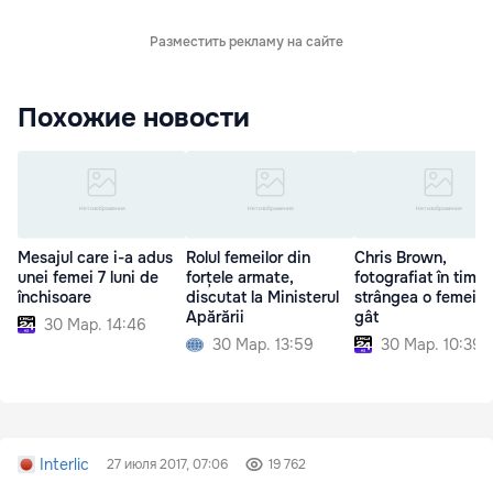
Разместить рекламу на сайте
Похожие новости
Mesajul care i-a adus
Rolul femeilor din
Chris Brown,
unei femei 7 luni de
forțele armate,
fotografiat în timp
închisoare
discutat la Ministerul
strângea o femeie 
Apărării
gât
30 Мар. 14:46
30 Мар. 13:59
30 Мар. 10:39
Interlic
27 июля 2017, 07:06
19 762