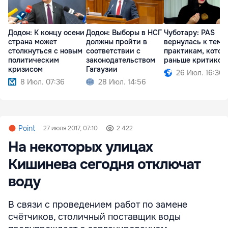
Додон: К концу осени
Додон: Выборы в НСГ
Чуботару: PAS
страна может
должны пройти в
вернулась к тем
столкнуться с новым
соответствии с
практикам, котор
политическим
законодательством
раньше критиков
кризисом
Гагаузии
26 Июл. 16:30
8 Июл. 07:36
28 Июл. 14:56
Point
27 июля 2017, 07:10
2 422
На некоторых улицах
Кишинева сегодня отключат
воду
В связи с проведением работ по замене
счётчиков, столичный поставщик воды