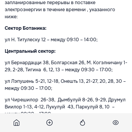
запланированные перерывы в поставке
электроэнергии в течение времени , указанного
ниже:
Сектор Ботаника
:
ул Н. Титулеску 12
– между 09:10 – 14:00;
Центральный с
ектор
:
ул Бернардацци 38, Болгарская 26, М. Когэлничану 1-
29, 2-28, Тигина
6, 12, 13 – между 09:30 – 17:00;
ул Лэпушень 5-21, 12-18,
Онешть 13, 21-27, 20, 28, 30
–
между 09:30 – 17:00;
ул Чирешилор
26-38,
Дымбулуй 8-26, 9-29,
Друмул
Виилор 1-13, 4-12,
Лукулуй
43, Паркулуй 8, 10
–
между 09:30 – 17:00;
Более подробную информацию об отключении