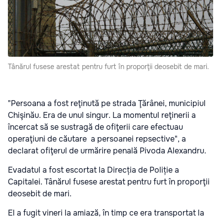
Tânărul fusese arestat pentru furt în proporţii deosebit de mari.
"Persoana a fost reţinută pe strada Ţărânei, municipiul
Chişinău. Era de unul singur. La momentul reţinerii a
încercat să se sustragă de ofiţerii care efectuau
operaţiuni de căutare a persoanei repsective", a
declarat ofiţerul de urmărire penală Pivoda Alexandru.
Evadatul a fost escortat la Direcția de Poliție a
Capitalei. Tânărul fusese arestat pentru furt în proporţii
deosebit de mari.
El a fugit vineri la amiază, în timp ce era transportat la