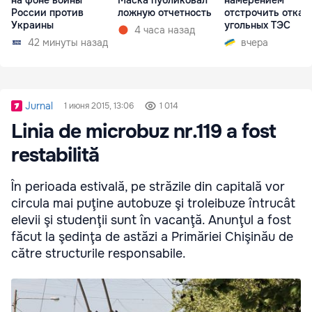
России против
ложную отчетность
отстрочить отказ 
Украины
угольных ТЭС
4 часа назад
42 минуты назад
вчера
Jurnal
1 июня 2015, 13:06
1 014
Linia de microbuz nr.119 a fost
restabilită
În perioada estivală, pe străzile din capitală vor
circula mai puţine autobuze şi troleibuze întrucât
elevii şi studenţii sunt în vacanţă. Anunţul a fost
făcut la şedinţa de astăzi a Primăriei Chişinău de
către structurile responsabile.