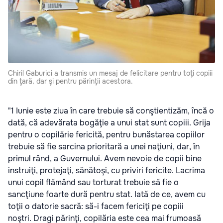
Chiril Gaburici a transmis un mesaj de felicitare pentru toţi copiii
din ţară, dar şi pentru părinţii acestora.
"1 Iunie este ziua în care trebuie să conştientizăm, încă o
dată, că adevărata bogăţie a unui stat sunt copiii. Grija
pentru o copilărie fericită, pentru bunăstarea copiilor
trebuie să fie sarcina prioritară a unei naţiuni, dar, în
primul rând, a Guvernului. Avem nevoie de copii bine
instruiţi, protejaţi, sănătoşi, cu priviri fericite. Lacrima
unui copil flămând sau torturat trebuie să fie o
sancţiune foarte dură pentru stat. Iată de ce, avem cu
toţii o datorie sacră: să-i facem fericiţi pe copiii
noştri. Dragi părinţi, copilăria este cea mai frumoasă