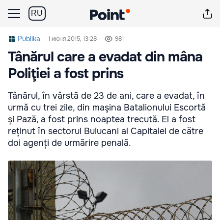
RU
Publika
1 июня 2015, 13:28
981
Tânărul care a evadat din mâna
Poliţiei a fost prins
Tânărul, în vârstă de 23 de ani, care a evadat, în
urmă cu trei zile, din maşina Batalionului Escortă
şi Pază, a fost prins noaptea trecută. El a fost
reținut în sectorul Buiucani al Capitalei de către
doi agenți de urmărire penală.