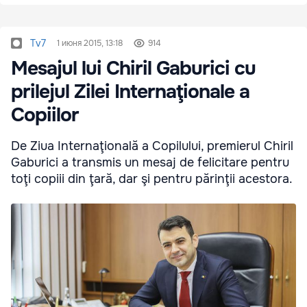
Tv7
1 июня 2015, 13:18
914
Mesajul lui Chiril Gaburici cu
prilejul Zilei Internaţionale a
Copiilor
De Ziua Internaţională a Copilului, premierul Chiril
Gaburici a transmis un mesaj de felicitare pentru
toţi copiii din ţară, dar şi pentru părinţii acestora.