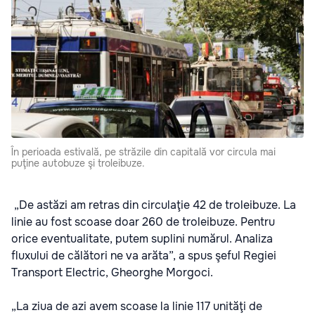
În perioada estivală, pe străzile din capitală vor circula mai
puţine autobuze şi troleibuze.
„De astăzi am retras din circulaţie 42 de troleibuze. La
linie au fost scoase doar 260 de troleibuze. Pentru
orice eventualitate, putem suplini numărul. Analiza
fluxului de călători ne va arăta”, a spus şeful Regiei
Transport Electric, Gheorghe Morgoci.
„La ziua de azi avem scoase la linie 117 unităţi de