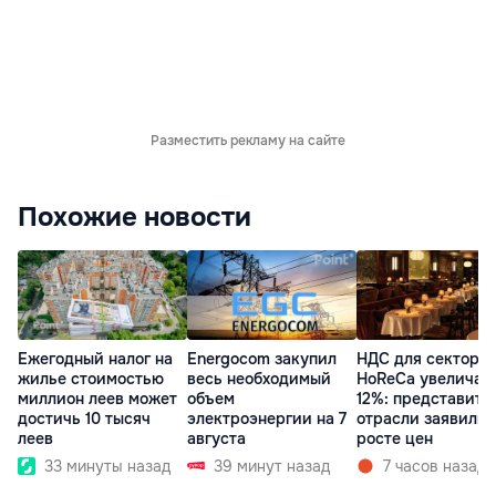
Разместить рекламу на сайте
Похожие новости
Ежегодный налог на
Energocom закупил
НДС для сектора
жилье стоимостью
весь необходимый
HoReCa увеличат
миллион леев может
объем
12%: представите
достичь 10 тысяч
электроэнергии на 7
отрасли заявили 
леев
августа
росте цен
33 минуты назад
39 минут назад
7 часов назад