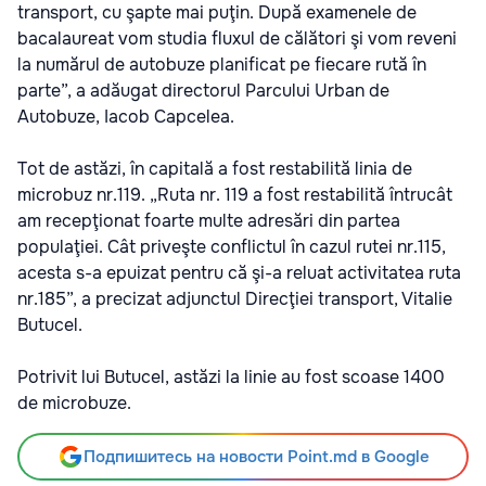
transport, cu şapte mai puţin. După examenele de
bacalaureat vom studia fluxul de călători şi vom reveni
la numărul de autobuze planificat pe fiecare rută în
parte”, a adăugat directorul Parcului Urban de
Autobuze, Iacob Capcelea.
Tot de astăzi, în capitală a fost restabilită linia de
microbuz nr.119. „Ruta nr. 119 a fost restabilită întrucât
am recepţionat foarte multe adresări din partea
populaţiei. Cât priveşte conflictul în cazul rutei nr.115,
acesta s-a epuizat pentru că şi-a reluat activitatea ruta
nr.185”, a precizat adjunctul Direcţiei transport, Vitalie
Butucel.
Potrivit lui Butucel, astăzi la linie au fost scoase 1400
de microbuze.
Подпишитесь на новости Point.md в Google