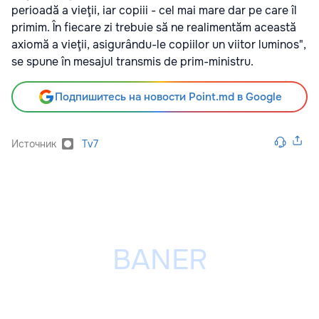
perioadă a vieţii, iar copiii - cel mai mare dar pe care îl
primim. În fiecare zi trebuie să ne realimentăm această
axiomă a vieţii, asigurându-le copiilor un viitor luminos",
se spune în mesajul transmis de prim-ministru.
Подпишитесь на новости Point.md в Google
Источник
Tv7