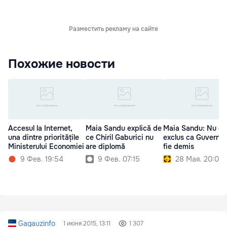
Разместить рекламу на сайте
Похожие новости
Accesul la Internet,
Maia Sandu explică de
Maia Sandu: Nu es
una dintre prioritățile
ce Chiril Gaburici nu
exclus ca Guvernul
Ministerului Economiei
are diplomă
fie demis
9 Фев. 19:54
9 Фев. 07:15
28 Мая. 20:02
Gagauzinfo
1 июня 2015, 13:11
1 307