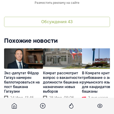
Разместить рекламу на сайте
Обсуждения
43
Похожие новости
Экс-депутат Фёдор
Комрат рассмотрит
В Комрате крити
Гагауз намерен
вопрос о вакантности
требование о зна
баллотироваться на
должности башкана и
румынского язык
пост башкана
назначении новых
для кандидатов в
Гагаузии
выборов
башканы
24 Июл. 13:45
28 Июл. 09:06
3 дня назад