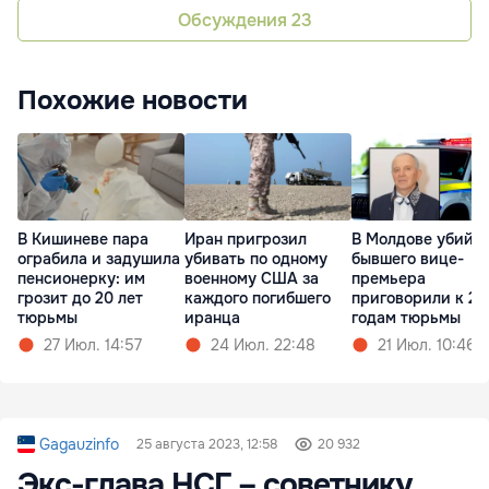
Обсуждения
23
Похожие новости
В Кишиневе пара
Иран пригрозил
В Молдове убийц
ограбила и задушила
убивать по одному
бывшего вице-
пенсионерку: им
военному США за
премьера
грозит до 20 лет
каждого погибшего
приговорили к 23
тюрьмы
иранца
годам тюрьмы
27 Июл. 14:57
24 Июл. 22:48
21 Июл. 10:46
Gagauzinfo
25 августа 2023, 12:58
20 932
Экс-глава НСГ – советнику