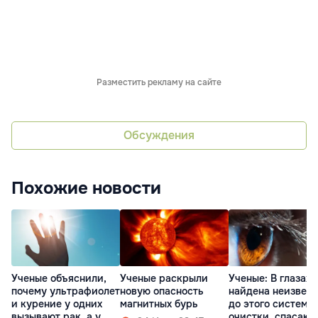
Разместить рекламу на сайте
Обсуждения
Похожие новости
Ученые объяснили,
Ученые раскрыли
Ученые: В глазах
почему ультрафиолет
новую опасность
найдена неизвест
и курение у одних
магнитных бурь
до этого система
вызывают рак, а у
очистки, спасаю