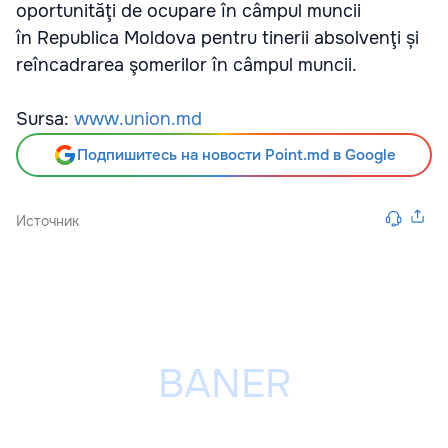
oportunităţi de ocupare în câmpul muncii
în Republica Moldova pentru tinerii absolvenţi
ș
i
reîncadrarea şomerilor în câmpul muncii.
Sursa:
www.union.md
Подпишитесь на новости Point.md в Google
Источник