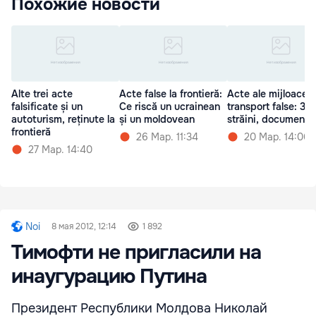
Похожие новости
Alte trei acte
Acte false la frontieră:
Acte ale mijloacelo
falsificate și un
Ce riscă un ucrainean
transport false: 3
autoturism, reținute la
și un moldovean
străini, documenta
frontieră
26 Мар. 11:34
20 Мар. 14:06
27 Мар. 14:40
Noi
8 мая 2012, 12:14
1 892
Тимофти не пригласили на
инаугурацию Путина
Президент Республики Молдова Николай