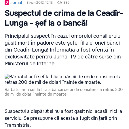
Jurnal
8 мая 2012, 12:13
995
Suspectul de crima de la Ceadîr-
Lunga - șef la o bancă!
Principalul suspect în cazul omorului consilierului
găsit mort în pădure este șeful filialei unei bănci
din Ceadîr-Lunga! Informația a fost oferită în
exclusivitate pentru Jurnal TV de către surse din
Ministerul de Interne.
Bărbatul ar fi șef la filiala băncii de unde consilierul a retras 200
de mii de dolari înainte de moarte.
Suspectul a dispărut și nu a fost găsit nici acasă, nici la
serviciu. Se presupune că acesta a fugit din țară prin
Transnistria.