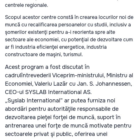
centrele regionale.
Scopul acestor centre constă în crearea locurilor noi de
muncă cu recalificarea persoanelor cu studii, inclusiv a
şomerilor existenţi pentru a-i reorienta spre alte
sectoare ale economiei, cu potenţial de dezvoltare cum
ar fi industria eficienţei energetice, industria
constructoare de maşini, turismul.
Acest program a fost discutat în
cadrulîntrevederii Viceprim-ministrului, Ministru al
Economiei, Valeriu Lazăr cu Jan. S. Johannessen,
CEO-ul SYSLAB International AS.
„Syslab International” ar putea furniza noi
abordări pentru autorităţile responsabile de
dezvoltarea pieţei forţei de muncă, suport în
antrenarea unei forţe de muncă motivate pentru
sectoarele privat şi public, oferirea unei