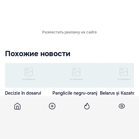
Разместить рекламу на сайте
Похожие новости
Decizie în dosarul
Panglicile negru-oranj
Belarus și Kazahst
Plahotniuc vs. fraţii
ar putea fi interzise în
renunță la "panglic
Țopa și Jurnal de
Letonia
Sf. Gheorghe"
Chișinău
14 Мая. 13:57
8 Мая. 10:59
1 Фев. 14:49