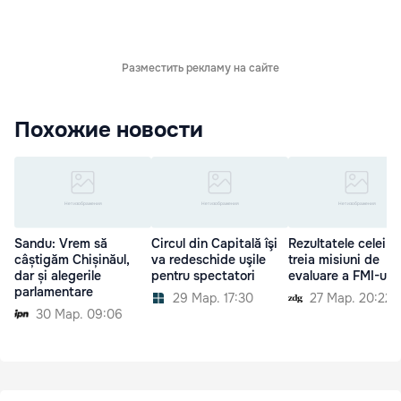
Разместить рекламу на сайте
Похожие новости
Sandu: Vrem să
Circul din Capitală îşi
Rezultatele celei d
câștigăm Chișinăul,
va redeschide uşile
treia misiuni de
dar și alegerile
pentru spectatori
evaluare a FMI-ului
parlamentare
29 Мар. 17:30
27 Мар. 20:22
30 Мар. 09:06