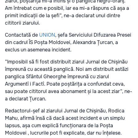
ziarul, poștărița mi-a întins și o panglică negru-oranj.
Am întrebat cum e posibil, iar ea mi-a răspuns că așa a
primit indicații de la șefi”, ne-a declarat unul dintre
cititorii ziarului.
Contactată de
UNION
, șefa Serviciului Difuzarea Presei
din cadrul ÎS Poșta Moldovei, Alexandra Țurcan, a
exclus un asemenea incident.
”Imposibil să fi fost distribuit ziarul Jurnal de Chișinău
împreună cu această panglică. Noi am distribuit astăzi
panglica Sfântul Gheorghe împreună cu ziarul
Argumentî i Factî. Poate poștărița a confundat ceva,
sau poate cititorul avea abonament și la acest ziar”, ne-
a declarat Țurcan.
Redactorul-șef al ziarului Jurnal de Chișinău, Rodica
Mahu, afirmă însă că dacă acest incident e un simplu
lapsus, așa cum explică funcționara de la Poșta
Moldovei , lucrurile pot fi explicate, dar nu înțelese.