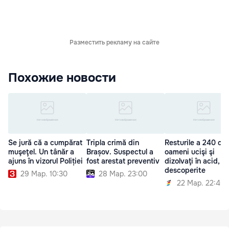
Разместить рекламу на сайте
Похожие новости
Se jură că a cumpărat
Tripla crimă din
Resturile a 240 de
muşeţel. Un tânăr a
Brașov. Suspectul a
oameni ucişi şi
ajuns în vizorul Poliției
fost arestat preventiv
dizolvaţi în acid,
descoperite
29 Мар. 10:30
28 Мар. 23:00
22 Мар. 22:46