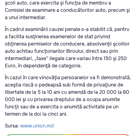
şcoli auto, care exercita şi funcţia de membru a
Comisiei de examinare a conducătorilor auto, precum şi
a unui intermediar.
În cadrul examinării cauzei penale s-a stabilit că, pentru
a facilita susţinerea examenelor de stat privind
obţinerea permiselor de conducere, absolvenţii şcolilor
auto achitau funcţionarilor Biroului, direct sau prin
intermediari, „taxe” ilegale care variau între 150 şi 250
Euro, în dependenţă de categorie.
În cazul în care vinovăţia persoanelor va fi demonstrată,
aceştia riscă o pedeapsă sub formă de privaţiune de
libertate de la 5 la 10 ani cu amendă de la 20 000 la 60
000 lei şi cu privarea dreptului de a ocupa anumite
funcţii sau de a exercita o anumită activitate pe un
termen de la doi la cinci ani.
Sursa:
www.union.md