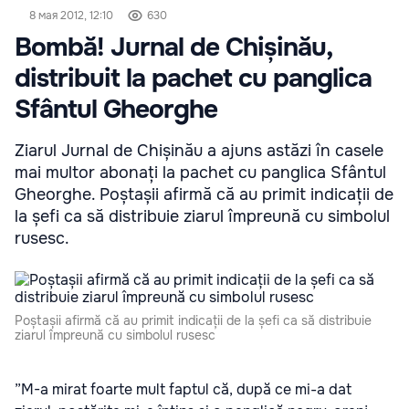
8 мая 2012, 12:10
630
Bombă! Jurnal de Chișinău,
distribuit la pachet cu panglica
Sfântul Gheorghe
Ziarul Jurnal de Chișinău a ajuns astăzi în casele
mai multor abonați la pachet cu panglica Sfântul
Gheorghe. Poștașii afirmă că au primit indicații de
la șefi ca să distribuie ziarul împreună cu simbolul
rusesc.
Poștașii afirmă că au primit indicații de la șefi ca să distribuie
ziarul împreună cu simbolul rusesc
”M-a mirat foarte mult faptul că, după ce mi-a dat