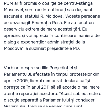
PDM ar fi promis o coaliție de centru-stânga
Moscovei, sunt rău intenționați sau dușmani
ascunși ai statului R. Moldova. "Aceste persoane
au dezamăgit Federația Rusă. Ele au făcut un
deserviciu extrem de mare acestei țări. Eu
apreciez și voi aprecia în continuare maniera de
dialog a exponenților administrației de la
Moscova", a subliniat președintele PD.
Vorbind despre sediile Președinției și
Parlamentului, afectate în timpul protestelor din
aprilie 2009, liderul democrat declară că își
dorește ca în anul 2011 să să acorde o mai mare
atenție reparației acestora. "Acest subiect este o
discuție separată a Parlamentului și conducerii
Guvernului. Trebuie să vedem care sunt