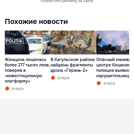
Разместить рекламу на сайте
Похожие новости
Женщина лишилась
В Кагульском районе
Опасный маневр 
более 277 тысяч леев,
найдены фрагменты
центре Кишинева
поверив в
дрона «Герань-2»
полиция выявила
«инвестиционную
нарушительницу
вчера
платформу»
вчера
вчера