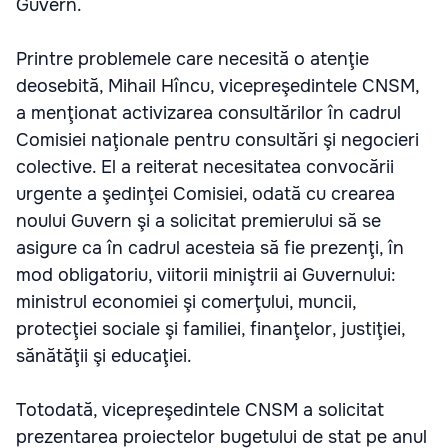
Guvern.
Printre problemele care necesită o atenţie
deosebită, Mihail Hîncu, vicepreşedintele CNSM,
a menţionat activizarea consultărilor în cadrul
Comisiei naţionale pentru consultări şi negocieri
colective. El a reiterat necesitatea convocării
urgente a şedinţei Comisiei, odată cu crearea
noului Guvern şi a solicitat premierului să se
asigure ca în cadrul acesteia să fie prezenţi, în
mod obligatoriu, viitorii miniştrii ai Guvernului:
ministrul economiei şi comerţului, muncii,
protecţiei sociale şi familiei, finanţelor, justiţiei,
sănătăţii şi educaţiei.
Totodată, vicepreşedintele CNSM a solicitat
prezentarea proiectelor bugetului de stat pe anul