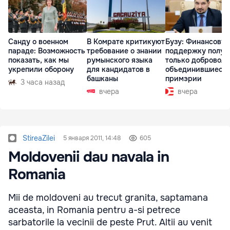
Санду о военном
В Комрате критикуют
Бузу: Финансову
параде: Возможность
требование о знании
поддержку получ
показать, как мы
румынского языка
только доброволь
укрепили оборону
для кандидатов в
объединившиеся
башканы
примэрии
3 часа назад
вчера
вчера
StireaZilei
5 января 2011, 14:48
605
Moldovenii dau navala in
Romania
Mii de moldoveni au trecut granita, saptamana
aceasta, in Romania pentru a-si petrece
sarbatorile la vecinii de peste Prut. Altii au venit