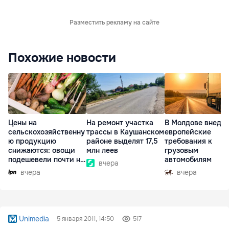
Разместить рекламу на сайте
Похожие новости
Цены на
На ремонт участка
В Молдове внедр
сельскохозяйственну
трассы в Каушанском
европейские
ю продукцию
районе выделят 17,5
требования к
снижаются: овощи
млн леев
грузовым
подешевели почти на
автомобилям
вчера
30%
вчера
вчера
Unimedia
5 января 2011, 14:50
517