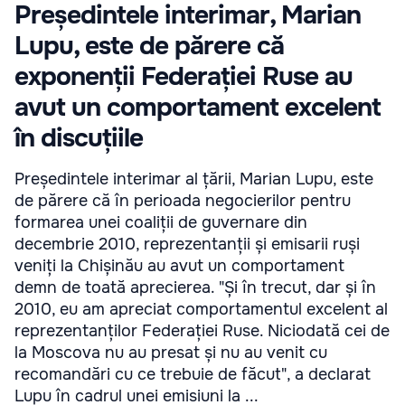
Președintele interimar, Marian
Lupu, este de părere că
exponenții Federației Ruse au
avut un comportament excelent
în discuțiile
Președintele interimar al țării, Marian Lupu, este
de părere că în perioada negocierilor pentru
formarea unei coaliții de guvernare din
decembrie 2010, reprezentanții și emisarii ruși
veniți la Chișinău au avut un comportament
demn de toată aprecierea. "Și în trecut, dar și în
2010, eu am apreciat comportamentul excelent al
reprezentanților Federației Ruse. Niciodată cei de
la Moscova nu au presat și nu au venit cu
recomandări cu ce trebuie de făcut", a declarat
Lupu în cadrul unei emisiuni la ...