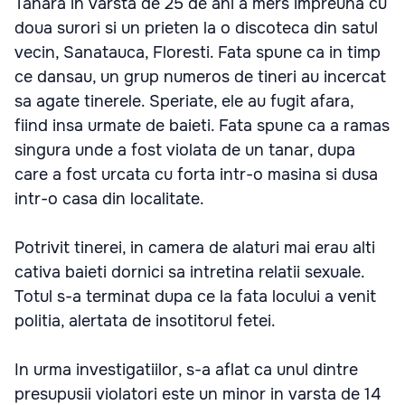
Tanara in varsta de 25 de ani a mers impreuna cu
doua surori si un prieten la o discoteca din satul
vecin, Sanatauca, Floresti. Fata spune ca in timp
ce dansau, un grup numeros de tineri au incercat
sa agate tinerele. Speriate, ele au fugit afara,
fiind insa urmate de baieti. Fata spune ca a ramas
singura unde a fost violata de un tanar, dupa
care a fost urcata cu forta intr-o masina si dusa
intr-o casa din localitate.
Potrivit tinerei, in camera de alaturi mai erau alti
cativa baieti dornici sa intretina relatii sexuale.
Totul s-a terminat dupa ce la fata locului a venit
politia, alertata de insotitorul fetei.
In urma investigatiilor, s-a aflat ca unul dintre
presupusii violatori este un minor in varsta de 14