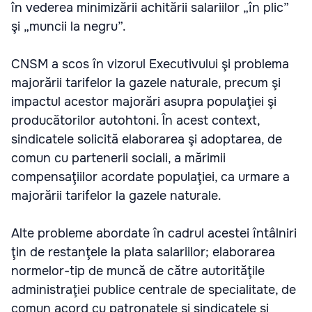
în vederea minimizării achitării salariilor „în plic”
şi „muncii la negru”.
CNSM a scos în vizorul Executivului şi problema
majorării tarifelor la gazele naturale, precum şi
impactul acestor majorări asupra populaţiei şi
producătorilor autohtoni. În acest context,
sindicatele solicită elaborarea şi adoptarea, de
comun cu partenerii sociali, a mărimii
compensaţiilor acordate populaţiei, ca urmare a
majorării tarifelor la gazele naturale.
Alte probleme abordate în cadrul acestei întâlniri
ţin de restanţele la plata salariilor; elaborarea
normelor-tip de muncă de către autorităţile
administraţiei publice centrale de specialitate, de
comun acord cu patronatele şi sindicatele şi