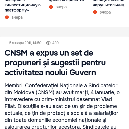
«инвестиционную
нарушительницу
вчера
платформу»
вчера
вчера
5 января 2011, 14:50
480
CNSM a expus un set de
propuneri şi sugestii pentru
activitatea noului Guvern
Membrii Confederaţiei Naţionale a Sindicatelor
din Moldova (CNSM) au avut marţi, 4 ianuarie, o
întrevedere cu prim-ministrul desemnat Vlad
Filat. Discuţiile s-au axat pe un şir de probleme
actuale, ce ţin de protecţia socială a salariaţilor
din toate domeniile economiei naţionale şi
asigurarea drepturilor acestora. Sindicatele au