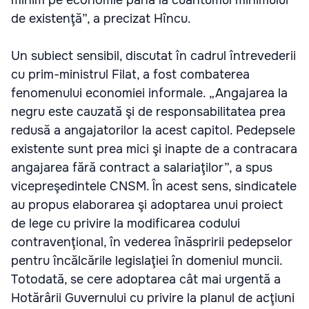
minim pe economie până la cuantumul minimului
de existenţă”, a precizat Hîncu.
Un subiect sensibil, discutat în cadrul întrevederii
cu prim-ministrul Filat, a fost combaterea
fenomenului economiei informale. „Angajarea la
negru este cauzată şi de responsabilitatea prea
redusă a angajatorilor la acest capitol. Pedepsele
existente sunt prea mici şi inapte de a contracara
angajarea fără contract a salariaţilor”, a spus
vicepreşedintele CNSM. În acest sens, sindicatele
au propus elaborarea şi adoptarea unui proiect
de lege cu privire la modificarea codului
contravenţional, în vederea înăspririi pedepselor
pentru încălcările legislaţiei în domeniul muncii.
Totodată, se cere adoptarea cât mai urgentă a
Hotărârii Guvernului cu privire la planul de acţiuni