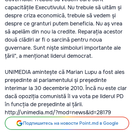
capacitățile Executivului. Nu trebuie să uităm și
despre criza economică, trebuie să vedem și
despre ce granturi putem beneficia. Nu aș vrea
să apelăm din nou la credite. Reparația acestor
două clădiri ar fi o sarcină pentru noua
guvernare. Sunt niște simboluri importante ale
țării", a menționat liderul democrat.
UNIMEDIA amintește că Marian Lupu a fost ales
președinte al parlamentului și președinte
interimar la 30 decembrie 2010. Încă nu este clar
dacă opoziția comunistă îl va vota pe liderul PD
în funcția de președinte al țării.
http://unimedia.md/?mod=news&id=28179
Подпишитесь на новости Point.md в Google