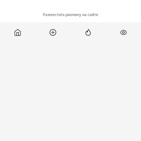
Разместить рекламу на сайте
Обсуждения
5
Похожие новости
SpaceX завершила
SpaceX отменила
SpaceX снова
13-й испытательный
испытательный
запустит мегарак
полет Starship
запуск корабля
Starship после
Starship за секунду
майской попытки
25 Июл. 13:45
до старта
13 Июл. 23:30
17 Июл. 09:28