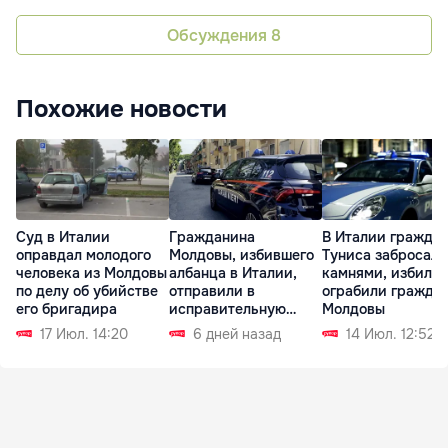
Обсуждения
8
Похожие новости
Суд в Италии
Гражданина
В Италии гражда
оправдал молодого
Молдовы, избившего
Туниса забросали
человека из Молдовы
албанца в Италии,
камнями, избили 
по делу об убийстве
отправили в
ограбили гражда
его бригадира
исправительную
Молдовы
колонию
17 Июл. 14:20
6 дней назад
14 Июл. 12:52