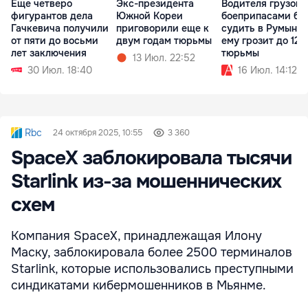
Еще четверо
Экс-президента
Водителя грузови
фигурантов дела
Южной Кореи
боеприпасами бу
Гачкевича получили
приговорили еще к
судить в Румынии
от пяти до восьми
двум годам тюрьмы
ему грозит до 12 
лет заключения
тюрьмы
13 Июл. 22:52
30 Июл. 18:40
16 Июл. 14:12
Rbc
24 октября 2025, 10:55
3 360
SpaceX заблокировала тысячи
Starlink из-за мошеннических
схем
Компания SpaceX, принадлежащая Илону
Маску, заблокировала более 2500 терминалов
Starlink, которые использовались преступными
синдикатами кибермошенников в Мьянме.