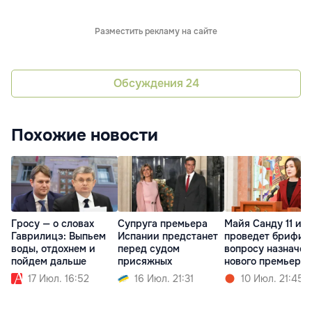
Разместить рекламу на сайте
Обсуждения
24
Похожие новости
Гросу — о словах
Супруга премьера
Майя Санду 11 ию
Гаврилицэ: Выпьем
Испании предстанет
проведет брифинг
воды, отдохнем и
перед судом
вопросу назначен
пойдем дальше
присяжных
нового премьера
17 Июл. 16:52
16 Июл. 21:31
10 Июл. 21:45