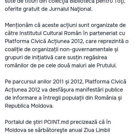
sute de titluri din colecţia Biblioteca pentru Toţi,
oferite gratuit de Jurnalul Naţional.
Menționăm că aceste acțiuni sunt organizate de
către Institutul Cultural Român în parteneriat cu
Platforma Civică Acțiunea 2012, care reprezintă o
coaliție de organizații non-guvernamentale și
grupuri de inițiativă care susțin regăsirea
românilor de pe cele două maluri ale Prutului.
Pe parcursul anilor 2011 și 2012, Platforma Civică
Acțiunea 2012 va desfășura manifestări publice
de informare a întregii populații din România și
Republica Moldova.
Portalul de știri POINT.md precizează că în
Moldova se sărbătoreşte anual Ziua Limbii