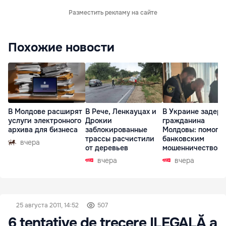
Разместить рекламу на сайте
Похожие новости
В Молдове расширят
В Рече, Ленкауцах и
В Украине задер
услуги электронного
Дрокии
гражданина
архива для бизнеса
заблокированные
Молдовы: помогал
трассы расчистили
банковским
вчера
от деревьев
мошенничеством 
Чехии
вчера
вчера
25 августа 2011, 14:52
507
6 tentative de trecere ILEGALĂ a