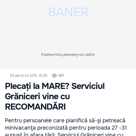
Разместить рекламу на сайте
25 августа 2011, 15:39
967
Plecați la MARE? Serviciul
Grăniceri vine cu
RECOMANDĂRI
Pentru persoanele care planifică să-şi petreacă
minivacanţa preconizată pentru perioada 27 -31
august în afara ţării, Serviciul Grăniceri vine cu