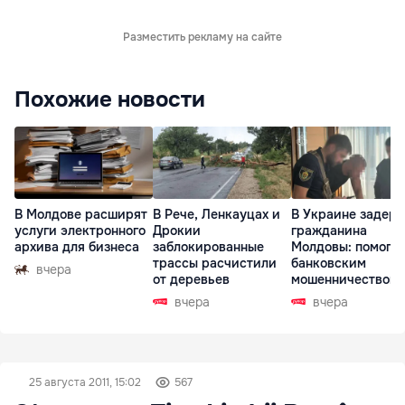
Разместить рекламу на сайте
Похожие новости
В Молдове расширят
В Рече, Ленкауцах и
В Украине задер
услуги электронного
Дрокии
гражданина
архива для бизнеса
заблокированные
Молдовы: помогал
трассы расчистили
банковским
вчера
от деревьев
мошенничеством 
Чехии
вчера
вчера
25 августа 2011, 15:02
567