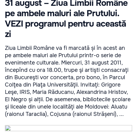
31 august – Ziua Limbii Române
pe ambele maluri ale Prutului.
VEZI programul pentru această
zi
Ziua Limbii Române va fi marcată și în acest an
pe ambele maluri ale Prutului printr-o serie de
evenimente culturale. Miercuri, 31 august 2011,
începînd cu ora 18.00, trupe şi artişti consacraţi
din Bucureşti vor concerta, pro bono, în Parcul
Colţea din Piaţa Universităţii. Invitaţi: Grigore
Leşe, IRIS, Maria Răducanu, Alexandrina Hristov,
El Negro și alții. De asemenea, bibliotecile şcolare
şi liceale din unele localităţi ale Moldovei: Aluatu
(raionul Taraclia), Cojusna (raionul Strășeni), ...