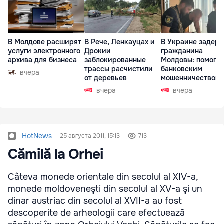
В Молдове расширят
В Рече, Ленкауцах и
В Украине задер
услуги электронного
Дрокии
гражданина
архива для бизнеса
заблокированные
Молдовы: помогал
трассы расчистили
банковским
вчера
от деревьев
мошенничеством 
Чехии
вчера
вчера
HotNews
25 августа 2011, 15:13
713
Cămilă la Orhei
Câteva monede orientale din secolul al XIV-a,
monede moldoveneşti din secolul al XV-a şi un
dinar austriac din secolul al XVII-a au fost
descoperite de arheologii care efectuează