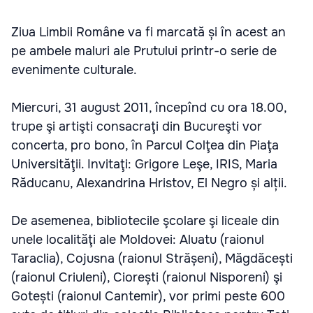
Ziua Limbii Române va fi marcată și în acest an
pe ambele maluri ale Prutului printr-o serie de
evenimente culturale.
Miercuri, 31 august 2011, începînd cu ora 18.00,
trupe şi artişti consacraţi din Bucureşti vor
concerta, pro bono, în Parcul Colţea din Piaţa
Universităţii. Invitaţi: Grigore Leşe, IRIS, Maria
Răducanu, Alexandrina Hristov, El Negro și alții.
De asemenea, bibliotecile şcolare şi liceale din
unele localităţi ale Moldovei: Aluatu (raionul
Taraclia), Cojusna (raionul Strășeni), Măgdăcești
(raionul Criuleni), Ciorești (raionul Nisporeni) şi
Gotești (raionul Cantemir), vor primi peste 600