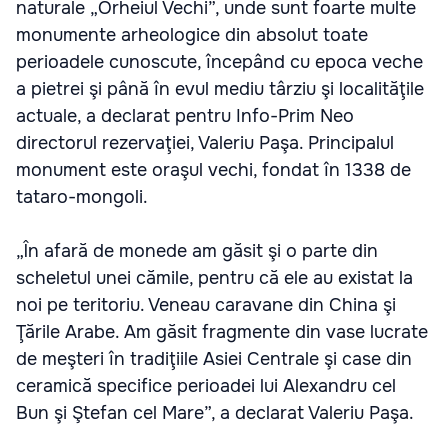
naturale „Orheiul Vechi”, unde sunt foarte multe
monumente arheologice din absolut toate
perioadele cunoscute, începând cu epoca veche
a pietrei şi până în evul mediu târziu şi localităţile
actuale, a declarat pentru Info-Prim Neo
directorul rezervaţiei, Valeriu Paşa. Principalul
monument este oraşul vechi, fondat în 1338 de
tataro-mongoli.
„În afară de monede am găsit şi o parte din
scheletul unei cămile, pentru că ele au existat la
noi pe teritoriu. Veneau caravane din China şi
Ţările Arabe. Am găsit fragmente din vase lucrate
de meşteri în tradiţiile Asiei Centrale şi case din
ceramică specifice perioadei lui Alexandru cel
Bun şi Ştefan cel Mare”, a declarat Valeriu Paşa.