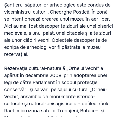
Şantierul săpăturilor arheologice este condus de
viceministrul culturii, Gheorghe Postică. În zonă
se intenţionează crearea unui muzeu în aer liber.
Aici au mai fost descoperite ziduri ale unei biserici
medievale, a unui palat, unei citadele şi alte ziduri
ale unor clădiri vechi. Obiectele descoperite de
echipa de arheologi vor fi păstrate la muzeul
rezervaţiei.
Rezervaţia cultural-naturală „Orheiul Vechi” a
apărut în decembrie 2008, prin adoptarea unei
legi de către Parlament în scopul protecţiei,
conservării şi salvării peisajului cultural „Orheiul
Vechi”, ansamblu de monumente istorico-
culturale şi natural-peisagistice din defileul râului
Răut, microzona satelor Trebujeni, Butuceni şi