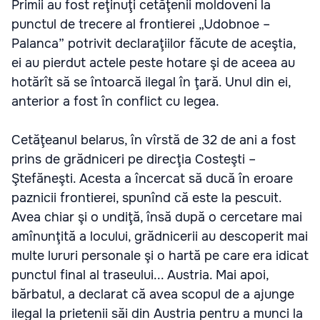
Primii au fost reţinuţi cetăţenii moldoveni la
punctul de trecere al frontierei „Udobnoe –
Palanca” potrivit declaraţiilor făcute de aceştia,
ei au pierdut actele peste hotare şi de aceea au
hotărît să se întoarcă ilegal în ţară. Unul din ei,
anterior a fost în conflict cu legea.
Cetăţeanul belarus, în vîrstă de 32 de ani a fost
prins de grădniceri pe direcţia Costeşti –
Ştefăneşti. Acesta a încercat să ducă în eroare
paznicii frontierei, spunînd că este la pescuit.
Avea chiar şi o undiţă, însă după o cercetare mai
amînunţită a locului, grădnicerii au descoperit mai
multe lururi personale şi o hartă pe care era idicat
punctul final al traseului... Austria. Mai apoi,
bărbatul, a declarat că avea scopul de a ajunge
ilegal la prietenii săi din Austria pentru a munci la