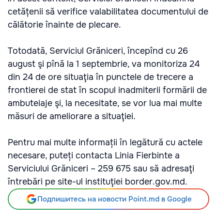
cetățenii să verifice valabilitatea documentului de
călătorie înainte de plecare.
Totodată, Serviciul Grăniceri, începînd cu 26
august şi pînă la 1 septembrie, va monitoriza 24
din 24 de ore situaţia în punctele de trecere a
frontierei de stat în scopul inadmiterii formării de
ambuteiaje şi, la necesitate, se vor lua mai multe
măsuri de ameliorare a situaţiei.
Pentru mai multe informații în legătură cu actele
necesare, puteți contacta Linia Fierbinte a
Serviciului Grăniceri – 259 675 sau să adresaţi
întrebări pe site-ul instituţiei border.gov.md.
Подпишитесь на новости Point.md в Google