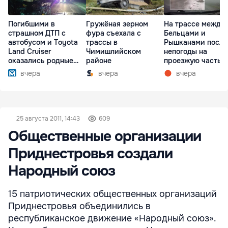
Погибшими в
Гружёная зерном
На трассе между
страшном ДТП с
фура съехала с
Бельцами и
автобусом и Toyota
трассы в
Рышканами после
Land Cruiser
Чимишлийском
непогоды на
оказались родные
районе
проезжую часть
братья
упали деревья
вчера
вчера
вчера
25 августа 2011, 14:43
609
Общественные организации
Приднестровья создали
Народный союз
15 патриотических общественных организаций
Приднестровья объединились в
республиканское движение «Народный союз».