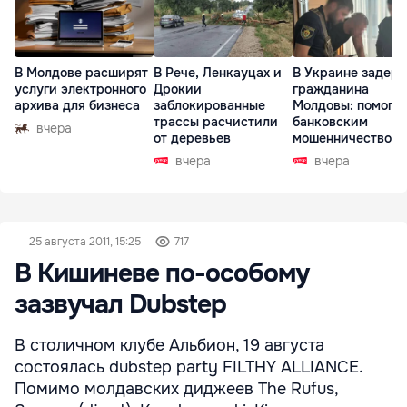
В Молдове расширят
В Рече, Ленкауцах и
В Украине задер
услуги электронного
Дрокии
гражданина
архива для бизнеса
заблокированные
Молдовы: помогал
трассы расчистили
банковским
вчера
от деревьев
мошенничеством 
Чехии
вчера
вчера
25 августа 2011, 15:25
717
В Кишиневе по-особому
зазвучал Dubstep
В столичном клубе Альбион, 19 августа
состоялась dubstep party FILTHY ALLIANCE.
Помимо молдавских диджеев The Rufus,