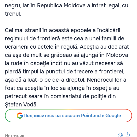
negru, iar în Republica Moldova a intrat legal, cu
trenul.
Cei mai stranii în această epopeie a încălcării
regimului de frontieră este cea a unei familii de
ucraineni cu actele în regulă. Aceştia au declarat
că aşa de mult se grăbeau să ajungă în Moldova
la rude în ospeţie încît nu au văzut necesar să
piardă timpul la punctul de trecere a frontierei,
aşa că a luat-o pe de-a dreptul. Nenorocul lor a
fost că aceştia în loc să ajungă în ospeţie au
petrecut seara în comisariatul de poliţie din
Ştefan Vodă.
Подпишитесь на новости Point.md в Google
Источник