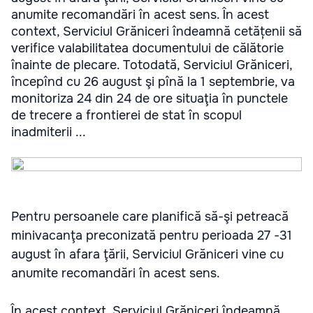
anumite recomandări în acest sens. În acest
context, Serviciul Grăniceri îndeamnă cetățenii să
verifice valabilitatea documentului de călătorie
înainte de plecare. Totodată, Serviciul Grăniceri,
începînd cu 26 august şi pînă la 1 septembrie, va
monitoriza 24 din 24 de ore situaţia în punctele
de trecere a frontierei de stat în scopul
inadmiterii ...
Pentru persoanele care planifică să-şi petreacă
minivacanţa preconizată pentru perioada 27 -31
august în afara ţării, Serviciul Grăniceri vine cu
anumite recomandări în acest sens.
În acest context, Serviciul Grăniceri îndeamnă