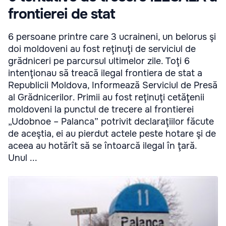
frontierei de stat
6 persoane printre care 3 ucraineni, un belorus şi
doi moldoveni au fost reţinuţi de serviciul de
grădniceri pe parcursul ultimelor zile. Toţi 6
intenţionau să treacă ilegal frontiera de stat a
Republicii Moldova, Informează Serviciul de Presă
al Grădnicerilor. Primii au fost reţinuţi cetăţenii
moldoveni la punctul de trecere al frontierei
„Udobnoe – Palanca” potrivit declaraţiilor făcute
de aceştia, ei au pierdut actele peste hotare şi de
aceea au hotărît să se întoarcă ilegal în ţară.
Unul ...