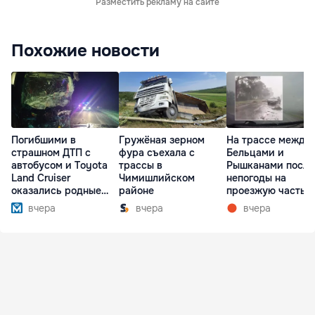
Разместить рекламу на сайте
Похожие новости
Погибшими в
Гружёная зерном
На трассе между
страшном ДТП с
фура съехала с
Бельцами и
автобусом и Toyota
трассы в
Рышканами после
Land Cruiser
Чимишлийском
непогоды на
оказались родные
районе
проезжую часть
братья
упали деревья
вчера
вчера
вчера