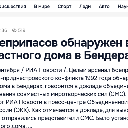
оисшествия
В мире
Спорт
Леди
Авто
Нау
3:36
519
еприпасов обнаружен 
астного дома в Бендер
нтября / РИА Новости /. Целый арсенал боеп
-приднестровского конфликта 1992 года обна
ома в Бендерах, говорится в докладе объедин
вания совместных миротворческих сил (СМС).
рг РИА Новости в пресс-центре Объединенной
сии (ОКК). Как отмечается в докладе, для вы
о отправились представители СМС. Было устан
ого дома, ...