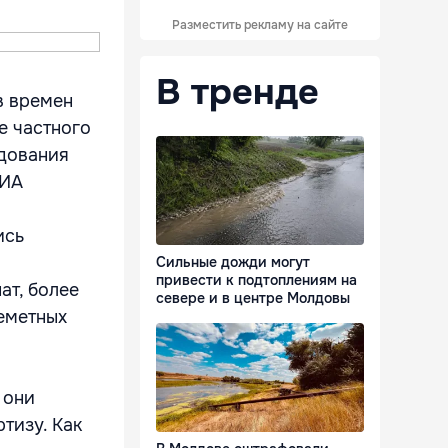
Разместить рекламу на сайте
В тренде
в времен
е частного
ндования
РИА
ись
Сильные дожди могут
привести к подтоплениям на
ат, более
севере и в центре Молдовы
леметных
 они
тизу. Как