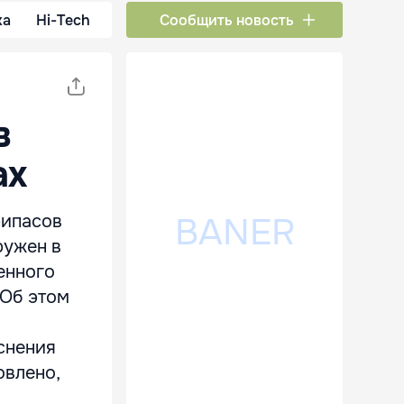
ка
Hi-Tech
Сообщить новость
в
ах
рипасов
ружен в
енного
 Об этом
яснения
овлено,