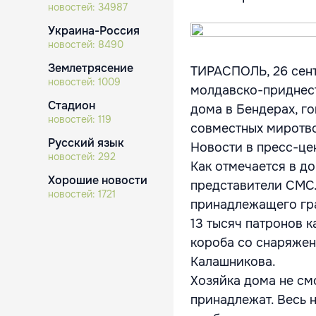
новостей:
34987
Украина-Россия
новостей:
8490
Землетрясение
ТИРАСПОЛЬ, 26 сент
новостей:
1009
молдавско-приднест
Стадион
дома в Бендерах, г
новостей:
119
совместных миротво
Русский язык
Новости в пресс-це
новостей:
292
Как отмечается в д
Хорошие новости
представители СМС.
новостей:
1721
принадлежащего гра
13 тысяч патронов к
короба со снаряжен
Калашникова.
Хозяйка дома не см
принадлежат. Весь н