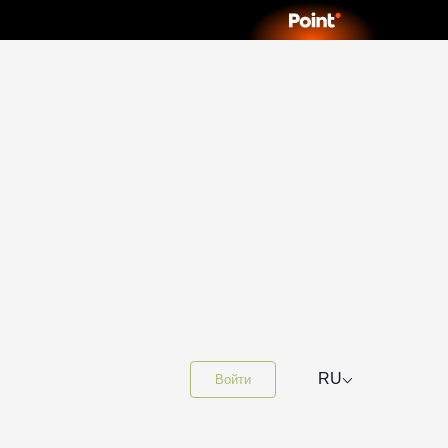
⌵
RU
Войти