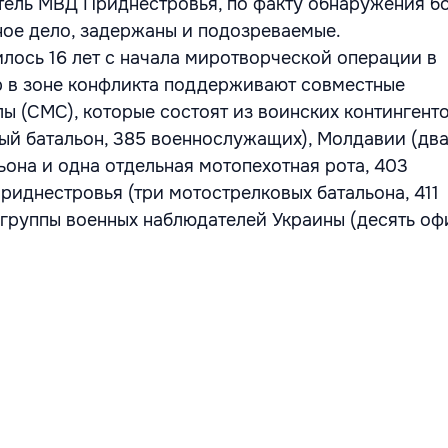
тель МВД Приднестровья, по факту обнаружения б
ое дело, задержаны и подозреваемые.
илось 16 лет с начала миротворческой операции в
 в зоне конфликта поддерживают совместные
ы (СМС), которые состоят из воинских контингент
ый батальон, 385 военнослужащих), Молдавии (дв
ьона и одна отдельная мотопехотная рота, 403
риднестровья (три мотострелковых батальона, 411
группы военных наблюдателей Украины (десять оф