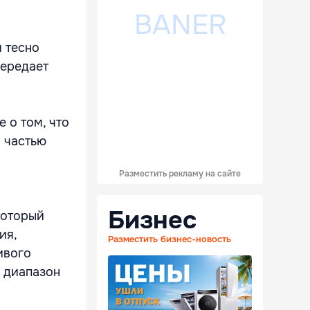
я тесно
передает
 о том, что
 частью
Разместить рекламу на сайте
Бизнес
который
ия,
Разместить бизнес-новость
ивого
в диапазон