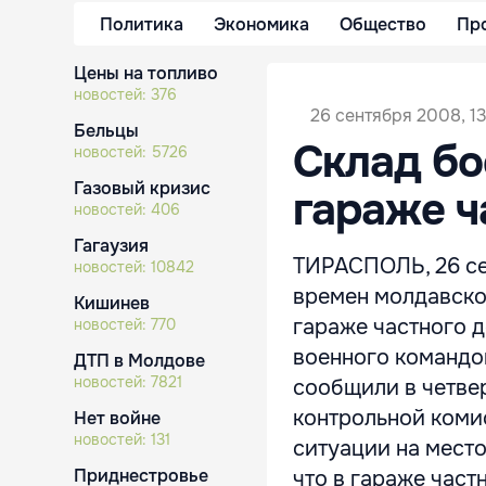
Политика
Экономика
Общество
Пр
Цены на топливо
новостей:
376
26 сентября 2008, 1
Бельцы
Склад бо
новостей:
5726
Газовый кризис
гараже ч
новостей:
406
Гагаузия
ТИРАСПОЛЬ, 26 се
новостей:
10842
времен молдавско
Кишинев
гараже частного д
новостей:
770
военного командо
ДТП в Молдове
новостей:
7821
сообщили в четве
контрольной комис
Нет войне
новостей:
131
ситуации на мест
Приднестровье
что в гараже частн