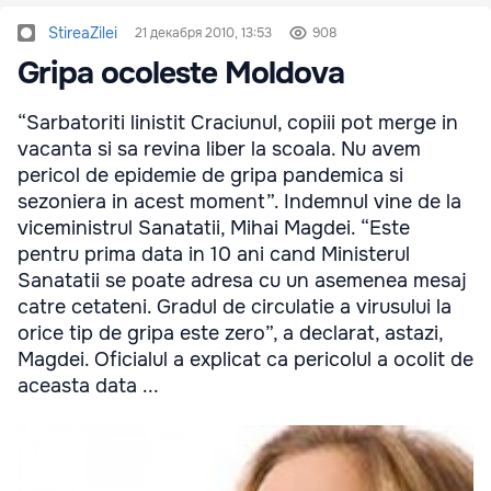
StireaZilei
21 декабря 2010, 13:53
908
Gripa ocoleste Moldova
“Sarbatoriti linistit Craciunul, copiii pot merge in
vacanta si sa revina liber la scoala. Nu avem
pericol de epidemie de gripa pandemica si
sezoniera in acest moment”. Indemnul vine de la
viceministrul Sanatatii, Mihai Magdei. “Este
pentru prima data in 10 ani cand Ministerul
Sanatatii se poate adresa cu un asemenea mesaj
catre cetateni. Gradul de circulatie a virusului la
orice tip de gripa este zero”, a declarat, astazi,
Magdei. Oficialul a explicat ca pericolul a ocolit de
aceasta data ...