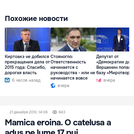
Похожие новости
Киртоакэ не добился
Стояногло:
Депутат от
прекращения дела от
Ответственность
«Демократии дом
2015 года: Спасибо,
начинается с
Вершинин попал 
дорогая власть
руководства - или не
базу «Миротворц
начинается вовсе
6 часов назад
вчера
вчера
21 декабря 2010, 14:06
643
Mamica eroina. O catelusa a
adus pe lume 17 pui