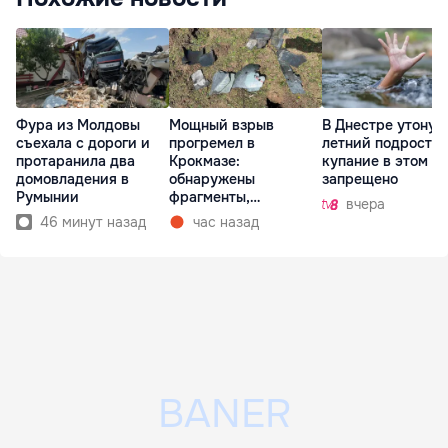
Фура из Молдовы
Мощный взрыв
В Днестре утонул 
съехала с дороги и
прогремел в
летний подросток
протаранила два
Крокмазе:
купание в этом м
домовладения в
обнаружены
запрещено
Румынии
фрагменты,
вчера
предположительно,
46 минут назад
час назад
дрона