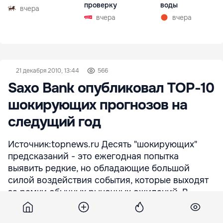
проверку
воды
вчера
вчера
вчера
21 декабря 2010, 13:44
566
Saxo Bank опубликовал TOP-10
шокирующих прогнозов на
следущий год
Источник:topnews.ru Десять "шокирующих"
предсказаний - это ежегодная попытка
выявить редкие, но обладающие большой
силой воздействия события, которые выходят
за рамки обычных рыночных ожиданий. В
новом ежегодном докладе датских экспертов
речь идет о дальнейшем будущем ФРС США и