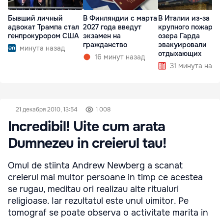
Бывший личный
В Финляндии с марта
В Италии из-за
адвокат Трампа стал
2027 года введут
крупного пожара 
генпрокурором США
экзамен на
озера Гарда
гражданство
эвакуировали
минута назад
отдыхающих
16 минут назад
31 минута наза
21 декабря 2010, 13:54
1 008
Incredibil! Uite cum arata
Dumnezeu in creierul tau!
Omul de stiinta Andrew Newberg a scanat
creierul mai multor persoane in timp ce acestea
se rugau, meditau ori realizau alte ritualuri
religioase. Iar rezultatul este unul uimitor. Pe
tomograf se poate observa o activitate marita in