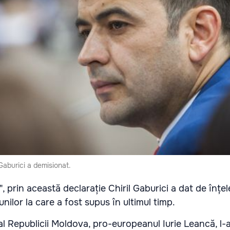
Gaburici a demisionat.
", prin această declarație Chiril Gaburici a dat de înțe
nilor la care a fost supus în ultimul timp.
al Republicii Moldova, pro-europeanul Iurie Leancă, l-a 