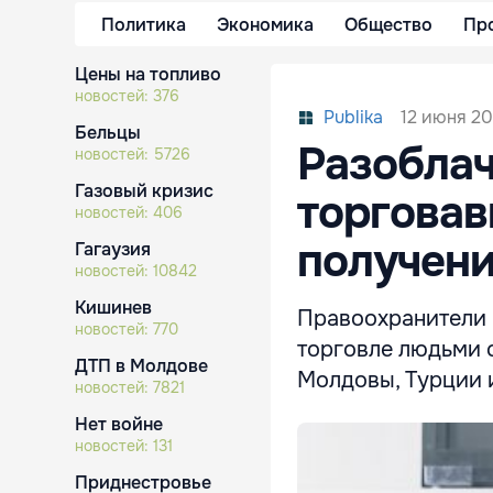
Политика
Экономика
Общество
Пр
Цены на топливо
новостей:
376
12 июня 201
Publika
Бельцы
Разоблач
новостей:
5726
Газовый кризис
торговав
новостей:
406
получени
Гагаузия
новостей:
10842
Кишинев
Правоохранители 
новостей:
770
торговле людьми с
ДТП в Молдове
Молдовы, Турции 
новостей:
7821
Нет войне
новостей:
131
Приднестровье