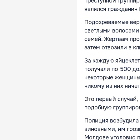
преступной группир
являлся гражданин 
Подозреваемые верб
светлыми волосами 
семей. Жертвам про
затем отвозили в к
За каждую яйцеклет
получали по 500 д
некоторые женщины 
никому из них ничег
Это первый случай,
подобную группиро
Полиция возбудила 
виновными, им грози
Молдове уголовно п