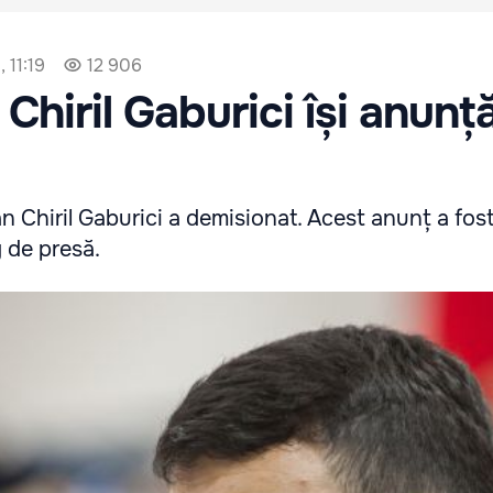
 11:19
12 906
Chiril Gaburici își anunț
 Chiril Gaburici a demisionat. Acest anunț a fos
g de presă.