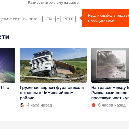
Разместить рекламу на сайте
Нашли ошибку в тексте
+
делите ее и нажмите
CTRL
ENTER
Сообщите нам!
сти
ТП с
Гружёная зерном фура съехала
На трассе между 
с трассы в Чимишлийском
Рышканами после 
е
районе
проезжую часть у
4 часа назад
6 часов назад