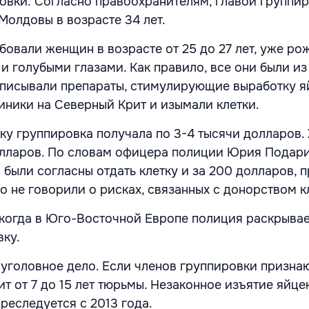
овки. Согласно правоохранителям, главой группи
Молдовы в возрасте 34 лет.
овали женщин в возрасте от 25 до 27 лет, уже ро
и голубыми глазами. Как правило, все они были из
писывали препараты, стимулирующие выработку я
линики на Северный Крит и изымали клетки.
ку группировка получала по 3-4 тысячи долларов
олларов. По словам офицера полиции Юрия Подари
были согласны отдать клетку и за 200 долларов, п
о не говорили о рисках, связанных с донорством к
 когда в Юго-Восточной Европе полиция раскрыва
вку.
уголовное дело. Если членов группировки призна
т от 7 до 15 лет тюрьмы. Незаконное изъятие яйце
реследуется с 2013 года.