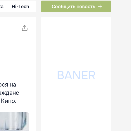
ка
Hi-Tech
Сообщить новость
юся на
раждане
 Кипр.