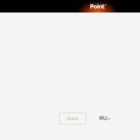
⌵
RU
Войти