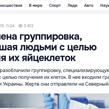
оисшествия
В мире
Спорт
Леди
Авто
Нау
5, 11:24
3 413
ена группировка,
шая людьми с целью
я их яйцеклеток
разоблачили группировку, специализирующу
 целью получения их клеток. В нее входили г
и Украины. Жертв они отправляли на Северный