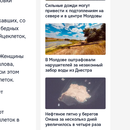
ровки
Сильные дожди могут
привести к подтоплениям на
севере и в центре Молдовы
жавших, со
 бедных
йцеклеток,
. Женщины
В Молдове оштрафовали
лова,
нарушителей за незаконный
забор воды из Днестра
ри этом
леток.
ет
ют
Нефтяное пятно у берегов
клеток в
Омана за несколько дней
увеличилось в четыре раза