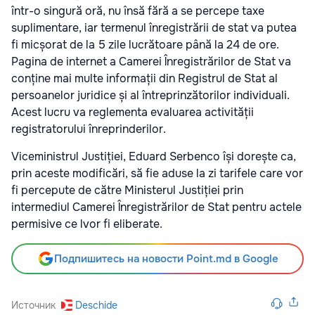
într-o singură oră, nu însă fără a se percepe taxe
suplimentare, iar termenul înregistrării de stat va putea
fi micșorat de la 5 zile lucrătoare până la 24 de ore.
Pagina de internet a Camerei Înregistrărilor de Stat va
conține mai multe informații din Registrul de Stat al
persoanelor juridice și al întreprinzătorilor individuali.
Acest lucru va reglementa evaluarea activității
registratorului înreprinderilor.
Viceministrul Justiției, Eduard Serbenco își dorește ca,
prin aceste modificări, să fie aduse la zi tarifele care vor
fi percepute de către Ministerul Justiției prin
intermediul Camerei Înregistrărilor de Stat pentru actele
permisive ce lvor fi eliberate.
Подпишитесь на новости Point.md в Google
Источник
Deschide