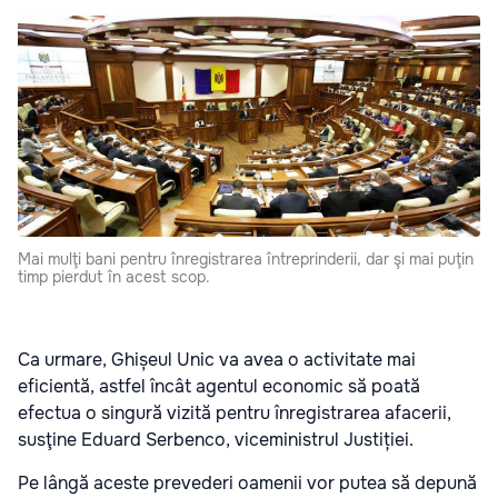
Mai mulţi bani pentru înregistrarea întreprinderii, dar şi mai puţin
timp pierdut în acest scop.
Ca urmare, Ghișeul Unic va avea o activitate mai
eficientă, astfel încât agentul economic să poată
efectua o singură vizită pentru înregistrarea afacerii,
susţine Eduard Serbenco, viceministrul Justiției.
Pe lângă aceste prevederi oamenii vor putea să depună