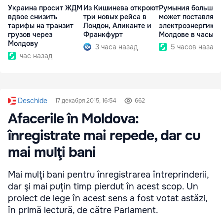
Украина просит ЖДМ
Из Кишинева откроют
Румыния больше 
вдвое снизить
три новых рейса в
может поставлять
тарифы на транзит
Лондон, Аликанте и
электроэнергию
грузов через
Франкфурт
Молдове в часы п
Молдову
3 часа назад
5 часов назад
час назад
Deschide
17 декабря 2015, 16:54
662
Afacerile în Moldova:
înregistrate mai repede, dar cu
mai mulţi bani
Mai mulţi bani pentru înregistrarea întreprinderii,
dar şi mai puţin timp pierdut în acest scop. Un
proiect de lege în acest sens a fost votat astăzi,
în primă lectură, de către Parlament.