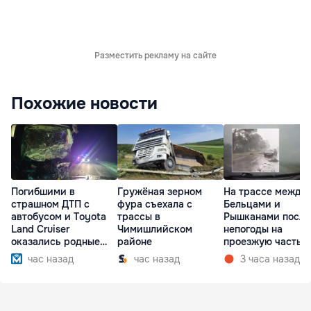
Разместить рекламу на сайте
Похожие новости
Погибшими в
Гружёная зерном
На трассе между
страшном ДТП с
фура съехала с
Бельцами и
автобусом и Toyota
трассы в
Рышканами после
Land Cruiser
Чимишлийском
непогоды на
оказались родные
районе
проезжую часть
братья
упали деревья
час назад
час назад
3 часа назад