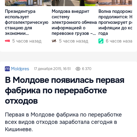
Президентура
Молдова внедрит
Волна подорожан
использует
систему
продолжится: НБ
фотоэлектрическую
электронного обмена
прогнозирует рос
станцию для
информацией о
инфляции до кон
экономии
перевозке грузов –
года
электроэнергии
eFTI
5 часов назад
5 часов назад
6 часов назад
Moldpres
17 декабря 2015, 16:51
6 370
В Молдове появилась первая
фабрика по переработке
отходов
Первая в Молдове фабрика по переработке
всех видов отходов заработала сегодня в
Кишиневе.