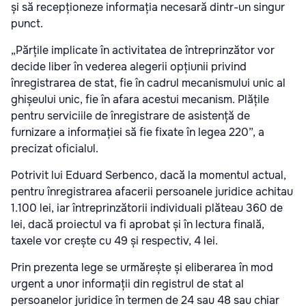
și să recepționeze informația necesară dintr-un singur
punct.
„Părțile implicate în activitatea de întreprinzător vor
decide liber în vederea alegerii opțiunii privind
înregistrarea de stat, fie în cadrul mecanismului unic al
ghișeului unic, fie în afara acestui mecanism. Plățile
pentru serviciile de înregistrare de asistență de
furnizare a informației să fie fixate în legea 220”, a
precizat oficialul.
Potrivit lui Eduard Serbenco, dacă la momentul actual,
pentru înregistrarea afacerii persoanele juridice achitau
1.100 lei, iar întreprinzătorii individuali plăteau 360 de
lei, dacă proiectul va fi aprobat și în lectura finală,
taxele vor crește cu 49 și respectiv, 4 lei.
Prin prezenta lege se urmărește și eliberarea în mod
urgent a unor informații din registrul de stat al
persoanelor juridice în termen de 24 sau 48 sau chiar