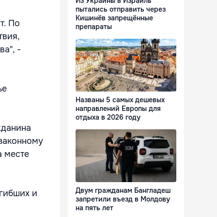
Из Украины в Израиль
пытались отправить через
Кишинёв запрещённые
т. По
препараты
твия,
а", -
ье
Названы 5 самых дешевых
направлений Европы для
отдыха в 2026 году
жданина
езаконному
а месте
Двум гражданам Бангладеш
гибших и
запретили въезд в Молдову
на пять лет