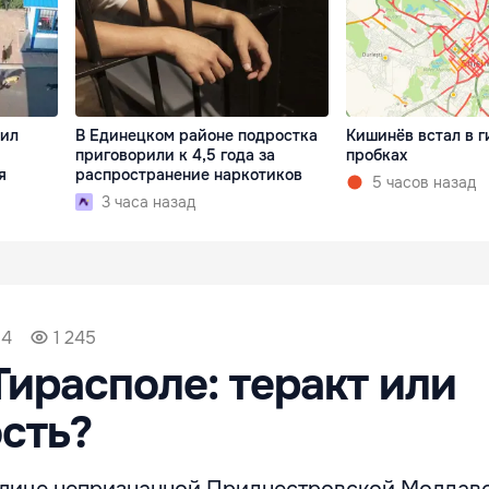
бил
В Единецком районе подростка
Кишинёв встал в г
приговорили к 4,5 года за
пробках
я
распространение наркотиков
5 часов назад
3 часа назад
34
1 245
Тирасполе: теракт или
сть?