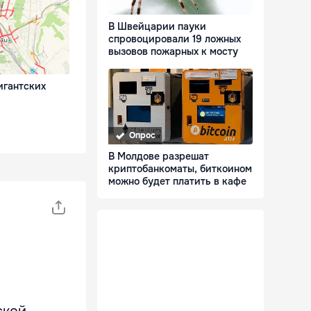
В Швейцарии пауки
спровоцировали 19 ложных
вызовов пожарных к мосту
игантских
Опрос
В Молдове разрешат
криптобанкоматы, биткоином
можно будет платить в кафе