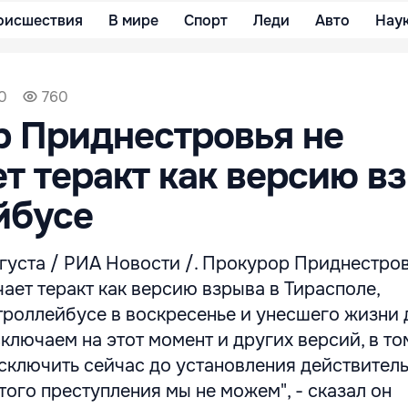
оисшествия
В мире
Спорт
Леди
Авто
Нау
00
760
 Приднестровья не
т теракт как версию в
йбусе
густа / РИА Новости /. Прокурор Приднестро
ает теракт как версию взрыва в Тирасполе,
троллейбусе в воскресенье и унесшего жизни 
сключаем на этот момент и других версий, в то
Исключить сейчас до установления действител
того преступления мы не можем", - сказал он