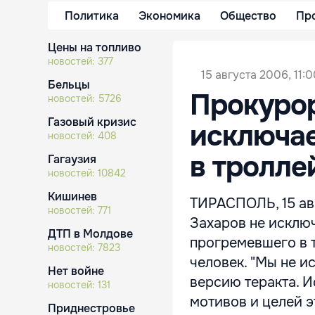
Политика
Экономика
Общество
Пр
Цены на топливо
новостей:
377
15 августа 2006, 11:
Бельцы
Прокурор
новостей:
5726
Газовый кризис
исключае
новостей:
408
в тролле
Гагаузия
новостей:
10842
Кишинев
ТИРАСПОЛЬ, 15 ав
новостей:
771
Захаров не исключ
ДТП в Молдове
прогремевшего в 
новостей:
7823
человек. "Мы не и
Нет войне
версию теракта. 
новостей:
131
мотивов и целей э
Приднестровье