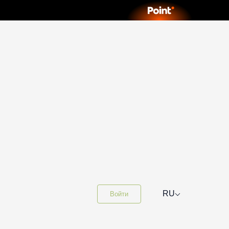
⌵
RU
Войти