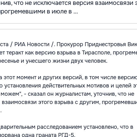
нив, что не исключается версия взаимосвязи 
прогремевшими в июле в ...
ста / РИА Новости /. Прокурор Приднестровья Ви
ет теракт как версию взрыва в Тирасполе, прогрем
ресенье и унесшего жизни двух человек.
 этот момент и других версий, в том числе версию
о установления действительных мотивов и целей э
можем", - сказал он журналистам, уточнив, что не
 взаимосвязи этого взрыва с другим, прогремевш
.
дварительным расследованием установлено, что в
зорвана одна граната РГД-5.