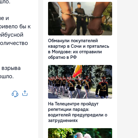
шло.
ие и
ривело бы к
лейбусной
Обманули покупателей
количество
квартир в Сочи и прятались
в Молдове: их отправили
обратно в РФ
е взрыва
ошло.
На Телецентре пройдут
репетиции парада:
водителей предупредили о
затруднениях