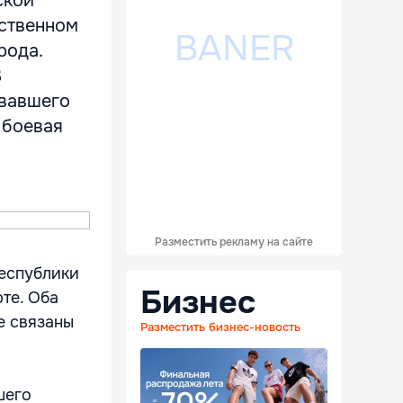
ской
ественном
рода.
В
овавшего
 боевая
Разместить рекламу на сайте
еспублики
Бизнес
те. Оба
е связаны
Разместить бизнес-новость
шего