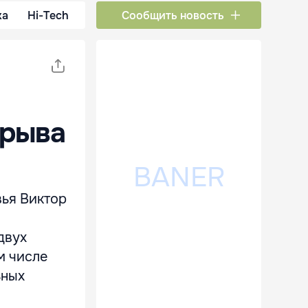
ка
Hi-Tech
Сообщить новость
зрыва
вья Виктор
двух
м числе
ьных