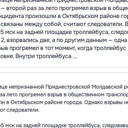
олице непризнанной Приднестровской Молдав
 — второй раз за лето прогремел взрыв в общ
инцидента произошли в Октябрьском районе го
связаны между собой, считают следователи. 
55 мск на задней площадке троллейбуса, след
, взорвались две, а по другим данным — одна
рыв прогремел в тот момент, когда троллейбус
овке. Внутри троллейбуса ...
лице непризнанной Приднестровской Молдавской р
 за лето прогремел взрыв в общественном транспор
и в Октябрьском районе города. Однако взрывы н
ют следователи.
:55 мск на задней площадке троллейбуса, следовав