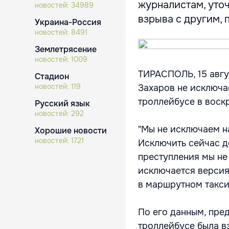
журналистам, уточ
новостей:
34989
взрыва с другим, 
Украина-Россия
новостей:
8491
Землетрясение
новостей:
1009
ТИРАСПОЛЬ, 15 авгу
Стадион
новостей:
119
Захаров не исключа
троллейбусе в воск
Русский язык
новостей:
292
"Мы не исключаем на
Хорошие новости
новостей:
1721
Исключить сейчас д
преступления мы не 
исключается версия
в маршрутном такси
По его данным, пре
троллейбусе была в