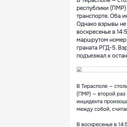
В Тирасполе — ст
республики (ПМР)
транспорте. Оба 
Однако взрывы не 
воскресенье в 14:
маршрутом номер 2
граната РГД-5. Вз
подъезжал к остан
В Тирасполе — сто
(ПМР) — второй раз
инцидента произошл
между собой, счита
В воскресенье в 14