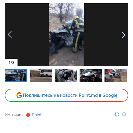
1
/
8
Подпишитесь на новости Point.md в Google
Источник
Point