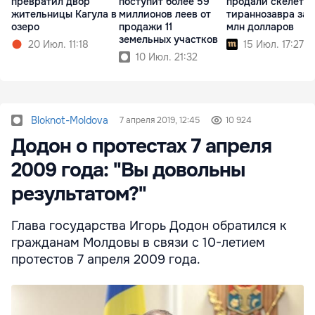
превратил двор
поступит более 59
продали скелет
жительницы Кагула в
миллионов леев от
тираннозавра за 
озеро
продажи 11
млн долларов
земельных участков
20 Июл. 11:18
15 Июл. 17:27
10 Июл. 21:32
Bloknot-Moldova
7 апреля 2019, 12:45
10 924
Додон о протестах 7 апреля
2009 года: "Вы довольны
результатом?"
Глава государства Игорь Додон обратился к
гражданам Молдовы в связи с 10-летием
протестов 7 апреля 2009 года.