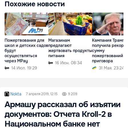
Похожие новости
Пожертвования для
Магазинам
Кампания Трампа
школ и детских садов
предлагают
получила рекорд
будут
жертвовать продукты
сумму
осуществляться
питания
пожертвований п
через MPay
приговора
16 Июн. 08:34
14 Июл. 19:29
31 Мая. 23:24
Nokta
7 апреля 2019, 12:15
9 209
Армашу рассказал об изъятии
документов: Отчета Kroll-2 в
Национальном банке нет