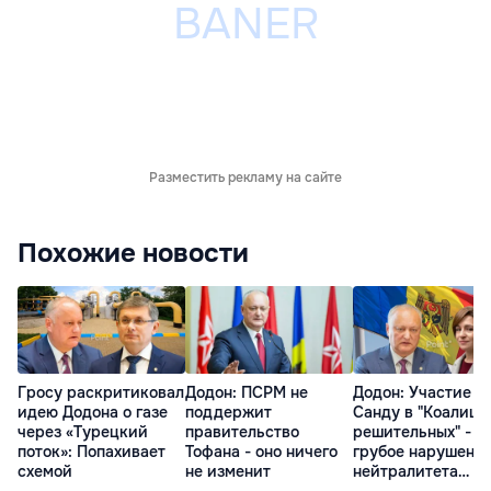
Разместить рекламу на сайте
Похожие новости
Гросу раскритиковал
Додон: ПСРМ не
Додон: Участие
идею Додона о газе
поддержит
Санду в "Коалици
через «Турецкий
правительство
решительных" -
поток»: Попахивает
Тофана - оно ничего
грубое нарушени
схемой
не изменит
нейтралитета