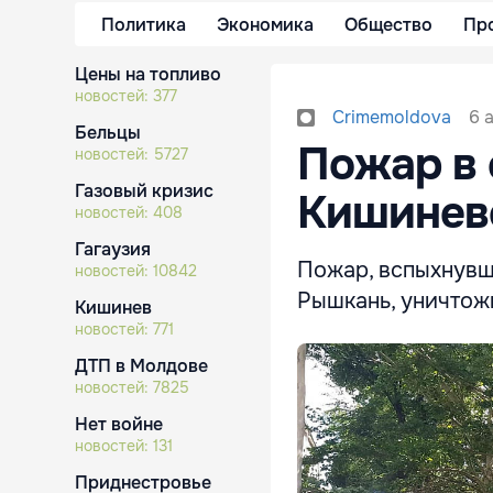
Политика
Экономика
Общество
Пр
Цены на топливо
новостей:
377
6 
Crimemoldova
Бельцы
Пожар в 
новостей:
5727
Газовый кризис
Кишиневе
новостей:
408
Гагаузия
Пожар, вспыхнувш
новостей:
10842
Рышкань, уничтожи
Кишинев
новостей:
771
ДТП в Молдове
новостей:
7825
Нет войне
новостей:
131
Приднестровье