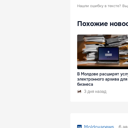
Нашли ошибку в тексте?
Вы
Похожие ново
В Молдове расширят усл
электронного архива для
бизнеса
3 дня назад
6 ав
Moldovanews