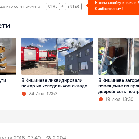
Нашли ошибку в тексте
+
делите ее и нажмите
CTRL
ENTER
Сообщите нам!
сти
уги
В Кишиневе ликвидировали
В Кишиневе загор
пожар на холодильном складе
помещение по про
дверей: есть пос
24 Июл. 12:52
19 Июл. 13:30
густа 2018, 07:40
2 204