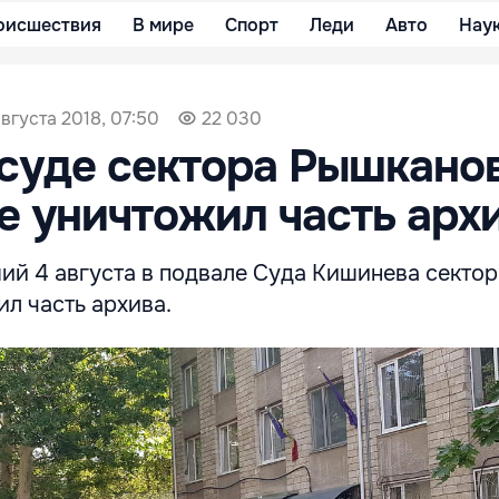
оисшествия
В мире
Спорт
Леди
Авто
Нау
августа 2018, 07:50
22 030
суде сектора Рышканов
 уничтожил часть арх
ий 4 августа в подвале Суда Кишинева сектор
л часть архива.