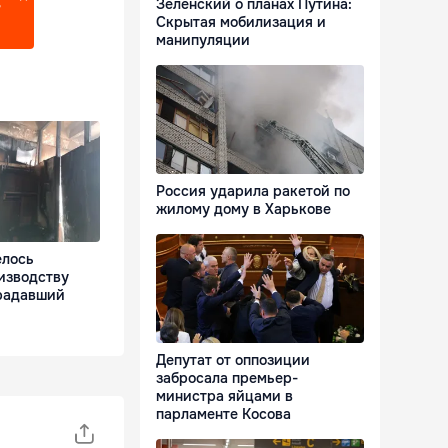
Зеленский о планах Путина:
?
Скрытая мобилизация и
манипуляции
Россия ударила ракетой по
жилому дому в Харькове
елось
изводству
традавший
Депутат от оппозиции
забросала премьер-
министра яйцами в
парламенте Косова