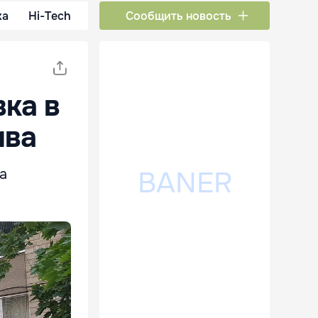
ка
Hi-Tech
Сообщить новость
ка в
ива
а