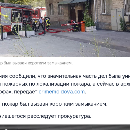
ар был вызван коротким замыканием.
ия сообщили, что значительная часть дел была ун
й пожарных по локализации пожара, а сейчас в арх
офа», передает
crimemoldova.com
.
о пожар был вызван коротким замыканием.
чившегося расследует прокуратура.