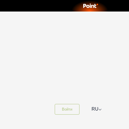
⌵
RU
Войти