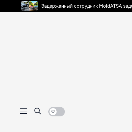
Задержанный сотрудник MoldATSA задек