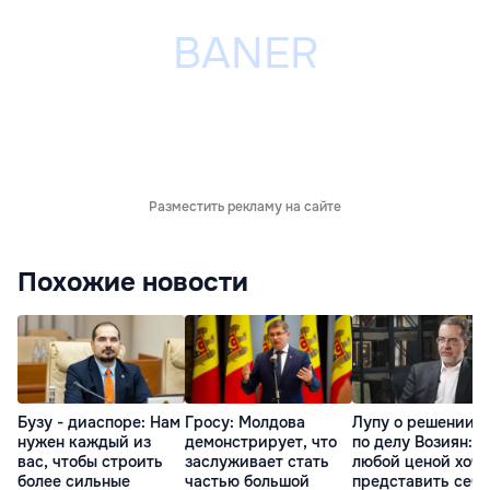
Разместить рекламу на сайте
Похожие новости
Бузу - диаспоре: Нам
Гросу: Молдова
Лупу о решении с
нужен каждый из
демонстрирует, что
по делу Возиян: 
вас, чтобы строить
заслуживает стать
любой ценой хоче
более сильные
частью большой
представить себя