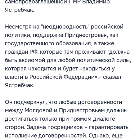
самопровозглашенной ПМР Владимир
Ястребчак.
Несмотря на "неоднородность" российской
политики, поддержка Приднестровья, как
государственного образования, а также
граждан РФ, которые там проживают "должна
быть аксиомой для любой политической силы,
которая находится и будет находиться у
власти в Российской Федерации»,- сказал
Ястребчак.
Он подчеркнул, что любые договоренности
между Молдовой и Приднестровьем должны
достигаться только при прямом диалоге
сторон. Задача посредников – гарантировать
исполнение договоренностей. Однако, еще