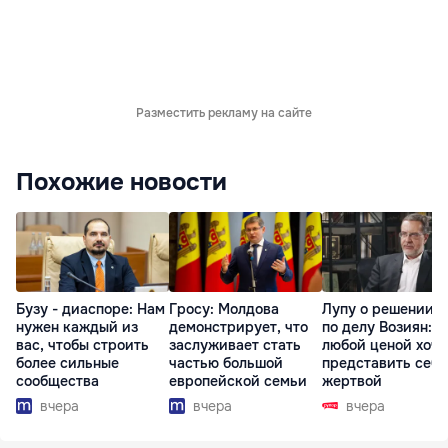
Разместить рекламу на сайте
Похожие новости
Бузу - диаспоре: Нам
Гросу: Молдова
Лупу о решении с
нужен каждый из
демонстрирует, что
по делу Возиян: 
вас, чтобы строить
заслуживает стать
любой ценой хоче
более сильные
частью большой
представить себя
сообщества
европейской семьи
жертвой
вчера
вчера
вчера