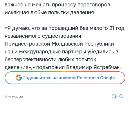
важнее не мешать процессу переговоров,
исключая любые попытки давления.
«Я думаю, что за прошедший без малого 21 год
независимого существования
Приднестровской Молдавской Республики
наши международные партнеры убедились в
бесперспективности любых попыток
давления»,- подытожил Владимир Ястребчак.
Подпишитесь на новости Point.md в Google
Источник