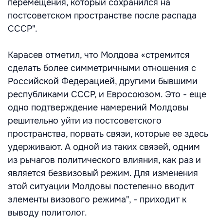
перемещения, который сохранился на
постсоветском пространстве после распада
СССР".
Карасев отметил, что Молдова «стремится
сделать более симметричными отношения с
Российской Федерацией, другими бывшими
республиками СССР, и Евросоюзом. Это - еще
одно подтверждение намерений Молдовы
решительно уйти из постсоветского
пространства, порвать связи, которые ее здесь
удерживают. А одной из таких связей, одним
из рычагов политического влияния, как раз и
является безвизовый режим. Для изменения
этой ситуации Молдовы постепенно вводит
элементы визового режима", - приходит к
выводу политолог.