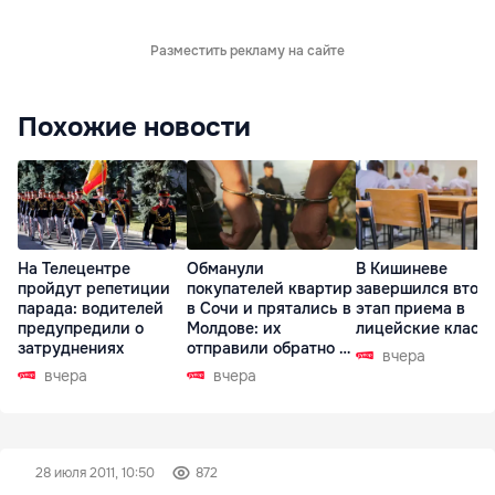
Разместить рекламу на сайте
Похожие новости
На Телецентре
Обманули
В Кишиневе
пройдут репетиции
покупателей квартир
завершился втор
парада: водителей
в Сочи и прятались в
этап приема в
предупредили о
Молдове: их
лицейские класс
затруднениях
отправили обратно в
вчера
РФ
вчера
вчера
28 июля 2011, 10:50
872