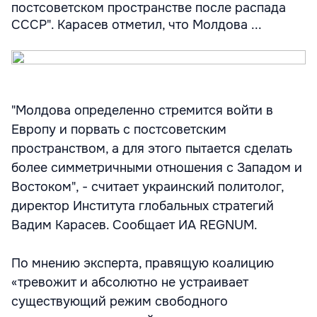
постсоветском пространстве после распада
СССР". Карасев отметил, что Молдова ...
"Молдова определенно стремится войти в
Европу и порвать с постсоветским
пространством, а для этого пытается сделать
более симметричными отношения с Западом и
Востоком", - считает украинский политолог,
директор Института глобальных стратегий
Вадим Карасев. Сообщает ИА REGNUM.
По мнению эксперта, правящую коалицию
«тревожит и абсолютно не устраивает
существующий режим свободного