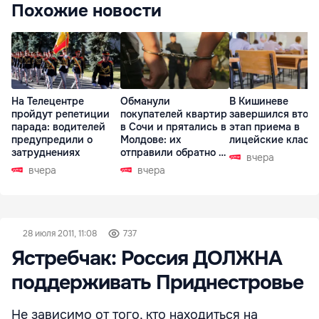
Похожие новости
На Телецентре
Обманули
В Кишиневе
пройдут репетиции
покупателей квартир
завершился втор
парада: водителей
в Сочи и прятались в
этап приема в
предупредили о
Молдове: их
лицейские класс
затруднениях
отправили обратно в
вчера
РФ
вчера
вчера
28 июля 2011, 11:08
737
Ястребчак: Россия ДОЛЖНА
поддерживать Приднестровье
Не зависимо от того, кто находиться на