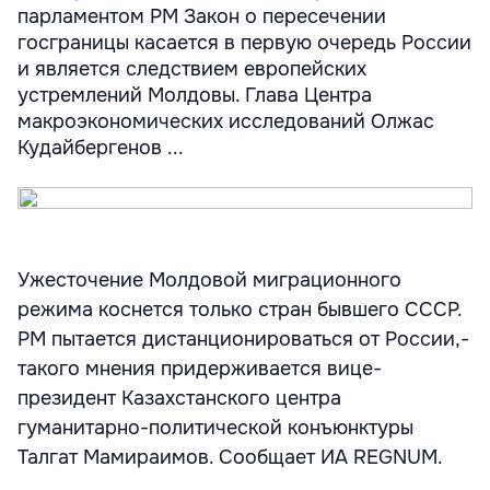
парламентом РМ Закон о пересечении
госграницы касается в первую очередь России
и является следствием европейских
устремлений Молдовы. Глава Центра
макроэкономических исследований Олжас
Кудайбергенов ...
Ужесточение Молдовой миграционного
режима коснется только стран бывшего СССР.
РМ пытается дистанционироваться от России,-
такого мнения придерживается вице-
президент Казахстанского центра
гуманитарно-политической конъюнктуры
Талгат Мамираимов. Сообщает ИА REGNUM.