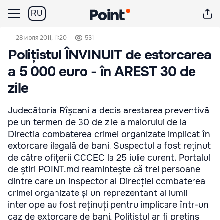
RU
28 июля 2011, 11:20
531
Polițistul ÎNVINUIT de estorcarea
a 5 000 euro - în AREST 30 de
zile
Judecătoria Rîșcani a decis arestarea preventivă
pe un termen de 30 de zile a maiorului de la
Directia combaterea crimei organizate implicat în
extorcare ilegală de bani. Suspectul a fost reținut
de către ofițerii CCCEC la 25 iulie curent. Portalul
de știri POINT.md reamintește că trei persoane
dintre care un inspector al Direcției combaterea
crimei organizate și un reprezentant al lumii
interlope au fost reținuți pentru implicare într-un
caz de extorcare de bani. Polițistul ar fi pretins