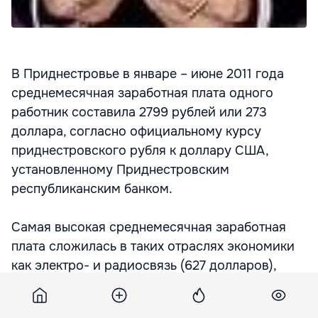
В Приднестровье в январе – июне 2011 года
среднемесячная заработная плата одного
работник составила 2799 рублей или 273
доллара, согласно официальному курсу
приднестровского рубля к доллару США,
установленному Приднестровским
республиканским банком.
Самая высокая среднемесячная заработная
плата сложилась в таких отраслях экономики
как электро- и радиосвязь (627 долларов),
банки и кредитование (568 долларов),
страхование (413 долларов), общая