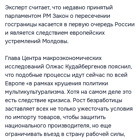
Эксперт считает, что недавно принятый
парламентом РМ Закон о пересечении
госграницы касается в первую очередь России
и является следствием европейских
устремлений Молдовы.
Глава Центра макроэкономических
исследований Олжас Кудайбергенов пояснил,
что подобные процессы идут сейчас по всей
Европе «в рамках крушения политики
мультикультурализма. Хотя на самом деле это
есть следствие кризиса. Рост безработицы
заставляет всех не только ужесточать условия
по импорту товаров, чтобы защитить
национального производителя, но еще
ограничивать въезд в страну рабочей силы,