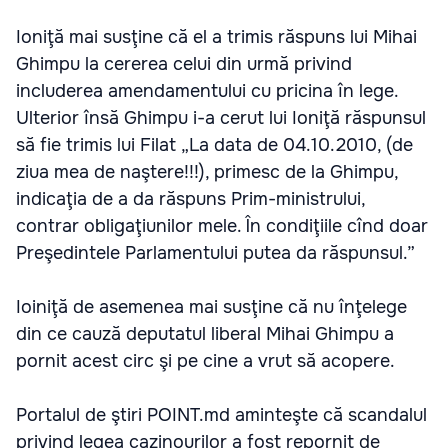
Ioniţă mai susţine că el a trimis răspuns lui Mihai
Ghimpu la cererea celui din urmă privind
includerea amendamentului cu pricina în lege.
Ulterior însă Ghimpu i-a cerut lui Ioniţă răspunsul
să fie trimis lui Filat „La data de 04.10.2010, (de
ziua mea de naştere!!!), primesc de la Ghimpu,
indicaţia de a da răspuns Prim-ministrului,
contrar obligaţiunilor mele. În condiţiile cînd doar
Preşedintele Parlamentului putea da răspunsul.”
Ioiniţă de asemenea mai susţine că nu înţelege
din ce cauză deputatul liberal Mihai Ghimpu a
pornit acest circ şi pe cine a vrut să acopere.
Portalul de ştiri POINT.md aminteşte că scandalul
privind legea cazinourilor a fost repornit de