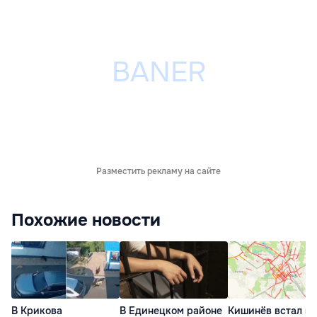
Разместить рекламу на сайте
Похожие новости
В Крикова
В Единецком районе
Кишинёв встал в