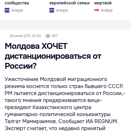
сообщества
европейской семьи
жертвой
вчера
вчера
вчера
28 июля 2011, 10:54
557
Молдова ХОЧЕТ
дистанционироваться от
России?
Ужесточение Молдовой миграционного
режима коснется только стран бывшего СССР.
РМ пытается дистанционироваться от России,-
такого мнения придерживается вице-
президент Казахстанского центра
гуманитарно-политической конъюнктуры
Талгат Мамираимов. Сообщает ИА REGNUM.
Эксперт считает, что недавно принятый