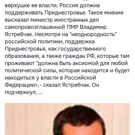
верхушке ее власти, Россия должна
поддерживать Приднестровье. Такое мнение
высказал министр иностранных дел
самопровозглашенной ПМР Владимир
Ястребчак. Несмотря на "неоднородность"
российской политики, поддержка
Приднестровья, как государственного
образования, а также граждан РФ, которые там
проживают "должна быть аксиомой для любой
политической силы, которая находится и будет
находиться у власти в Российской
Федерации»,- сказал Ястребчак. Он
подчеркнул, ...