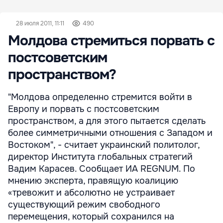
28 июля 2011, 11:11
490
Молдова стремиться порвать с
постсоветским
пространством?
"Молдова определенно стремится войти в
Европу и порвать с постсоветским
пространством, а для этого пытается сделать
более симметричными отношения с Западом и
Востоком", - считает украинский политолог,
директор Института глобальных стратегий
Вадим Карасев. Сообщает ИА REGNUM. По
мнению эксперта, правящую коалицию
«тревожит и абсолютно не устраивает
существующий режим свободного
перемещения, который сохранился на