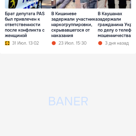
Брат депутата PAS
В Кишиневе
В Каушанах
был привлечен к
задержали участника
задержали
ответственности
наркогруппировки,
гражданина Укра
после конфликта с
скрывавшегося от
по делу о телефо
женщиной
наказания
мошенничествах
31 Июл. 13:02
23 Июл. 15:30
3 дня назад