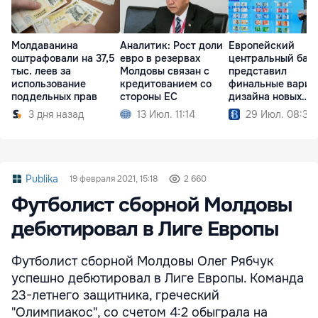
Молдаванина
Аналитик: Рост доли
Европейский
оштрафовали на 37,5
евро в резервах
центральный бан
тыс. леев за
Молдовы связан с
представил
использование
кредитованием со
финальные вариа
поддельных прав
стороны ЕС
дизайна новых
банкнот евро
3 дня назад
13 Июл. 11:14
29 Июл. 08:39
Publika
19 февраля 2021, 15:18
2 660
Футболист сборной Молдовы
дебютировал в Лиге Европы
Футболист сборной Молдовы Олег Рябчук
успешно дебютировал в Лиге Европы. Команда
23-летнего защитника, греческий
"Олимпиакос", со счетом 4:2 обыграла на