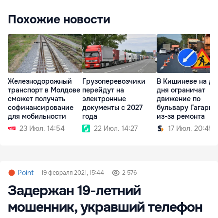
Похожие новости
Железнодорожный
Грузоперевозчики
В Кишиневе на дв
транспорт в Молдове
перейдут на
дня ограничат
сможет получать
электронные
движение по
софинансирование
документы с 2027
бульвару Гагарин
для мобильности
года
из-за ремонта
23 Июл. 14:54
22 Июл. 14:27
17 Июл. 20:45
Point
19 февраля 2021, 15:44
2 576
Задержан 19-летний
мошенник, укравший телефон