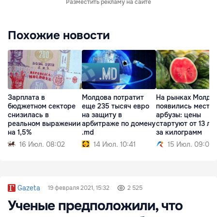
Разместить рекламу на сайте
Похожие новости
Зарплата в
Молдова потратит
На рынках Молдо
бюджетном секторе
еще 235 тысяч евро
появились местн
снизилась в
на защиту в
арбузы: цены
реальном выражении
арбитраже по домену
стартуют от 13 ле
на 1,5%
.md
за килограмм
16 Июл. 08:02
14 Июл. 10:41
15 Июл. 09:01
Gazeta
19 февраля 2021, 15:32
2 525
Ученые предположили, что