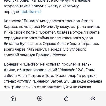
Рябчук провел на поле все 90 минут и в начале
второго тайма получил желтую карточку,
передает
publika.md
Киевское "Динамо" молдавского тренера Эмила
Караса, помощника Мирчи Луческу, сыграла вничью
1:1 на своем поле с "Брюгге". Хозяева открыли счет в
середине второго тайма после красивого удара
Виталия Буяльского. Однако бельгийцы отыгрались
всего через пять минут. Передачу с углового
головой замкнул Брэндон Мехеле.
Донецкий "Шахтер" не испытал проблем в Тель-
Авиве, обыграв израильский "Маккаби" 2:0. Голы
забили Алан Патрик и Тете. "Краснодар" в родных
стенах уступил "Динамо" Загреб 2:3. Дважды команда
отыгрывалась, но от поражения уйти не смогла.
"Манчестер Юнайтед" практически обеспечил себе
участие в 1/8 финала. Красные дьяволы разгромили