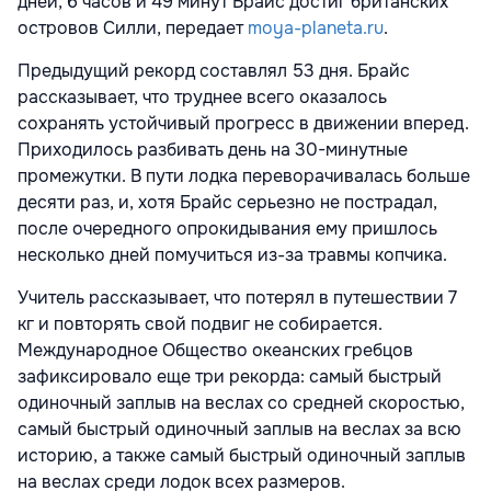
дней, 6 часов и 49 минут Брайс достиг британских
островов Силли, передает
moya-planeta.ru
.
Предыдущий рекорд составлял 53 дня. Брайс
рассказывает, что труднее всего оказалось
сохранять устойчивый прогресс в движении вперед.
Приходилось разбивать день на 30-минутные
промежутки. В пути лодка переворачивалась больше
десяти раз, и, хотя Брайс серьезно не пострадал,
после очередного опрокидывания ему пришлось
несколько дней помучиться из-за травмы копчика.
Учитель рассказывает, что потерял в путешествии 7
кг и повторять свой подвиг не собирается.
Международное Общество океанских гребцов
зафиксировало еще три рекорда: самый быстрый
одиночный заплыв на веслах со средней скоростью,
самый быстрый одиночный заплыв на веслах за всю
историю, а также самый быстрый одиночный заплыв
на веслах среди лодок всех размеров.