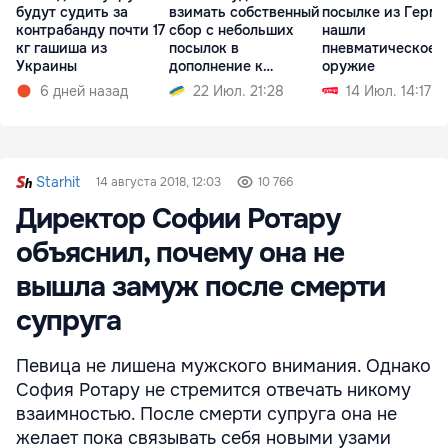
будут судить за
взимать собственный
посылке из Герм
контрабанду почти 17
сбор с небольших
нашли
кг гашиша из
посылок в
пневматическое
Украины
дополнение к
оружие
пошлине ЕС
6 дней назад
22 Июл. 21:28
14 Июл. 14:17
Starhit
14 августа 2018, 12:03
10 766
Директор Софии Ротару
объяснил, почему она не
вышла замуж после смерти
супруга
Певица не лишена мужского внимания. Однако
София Ротару не стремится отвечать никому
взаимностью. После смерти супруга она не
желает пока связывать себя новыми узами