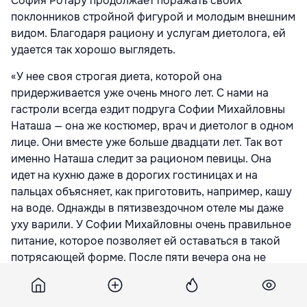
София Ротару продолжает поражать своих
поклонников стройной фигурой и молодым внешним
видом. Благодаря рациону и услугам диетолога, ей
удается так хорошо выглядеть.
«У нее своя строгая диета, которой она
придерживается уже очень много лет. С нами на
гастроли всегда ездит подруга Софии Михайловны
Наташа — она же костюмер, врач и диетолог в одном
лице. Они вместе уже больше двадцати лет. Так вот
именно Наташа следит за рационом певицы. Она
идет на кухню даже в дорогих гостиницах и на
пальцах объясняет, как приготовить, например, кашу
на воде. Однажды в пятизвездочном отеле мы даже
уху варили. У Софии Михайловны очень правильное
питание, которое позволяет ей оставаться в такой
потрясающей форме. После пяти вечера она не
ужинает. В спортзал, кстати, тоже не ходит», —
сообщил директор в интервью
«Собеседнику»
.