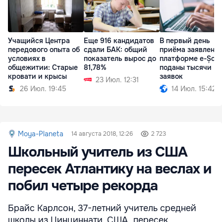
Учащийся Центра
Еще 916 кандидатов
В первый день
передового опыта об
сдали БАК: общий
приёма заявлений
условиях в
показатель вырос до
платформе e-Școa
общежитии: Старые
81,78%
поданы тысячи
кровати и крысы
заявок
23 Июл. 12:31
26 Июл. 19:45
14 Июл. 15:42
Moya-Planeta
14 августа 2018, 12:26
2 723
Школьный учитель из США
пересек Атлантику на веслах и
побил четыре рекорда
Брайс Карлсон, 37-летний учитель средней
школы из Цинциннати, США, пересек