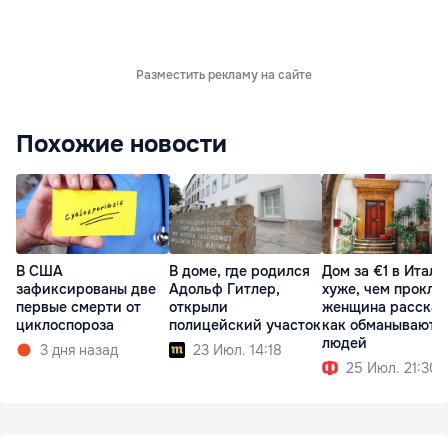
Разместить рекламу на сайте
Похожие новости
В США
В доме, где родился
Дом за €1 в Итали
зафиксированы две
Адольф Гитлер,
хуже, чем прокля
первые смерти от
открыли
женщина рассказ
циклоспороза
полицейский участок
как обманывают
людей
3 дня назад
23 Июл. 14:18
25 Июл. 21:30