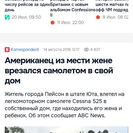
числу рейсов за один
Британии с новым
шести матчах пле
день
альбомом Confessions
офф ЧМ подряд
II
20 Июл. 09:50
8 Июл. 08:02
11 Июл. 22:00
Korrespondent
14 августа 2018, 12:17
4 407
Американец из мести жене
врезался самолетом в свой
дом
Житель города Пейсон в штате Юта, влетел на
легкомоторном самолете Cessna 525 в
собственный дом, где находились его жена и
ребенок. Об этом сообщает ABC News.