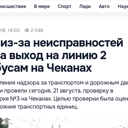
оисшествия
В мире
Спорт
Леди
Авто
Нау
018, 14:00
2 048
из-за неисправностей
а выход на линию 2
усам на Чеканах
ления надзора за транспортом и дорожным д
 провели сегодня, 21 августа, проверку в
рке №3 на Чеканах. Целью проверки была оце
тояния транспортных единиц.