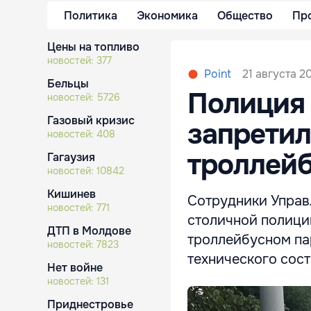
Политика
Экономика
Общество
Пр
Цены на топливо
новостей:
377
21 августа 2
Point
Бельцы
Полиция 
новостей:
5726
Газовый кризис
запретил
новостей:
408
троллейб
Гагаузия
новостей:
10842
Кишинев
Сотрудники Управ
новостей:
771
столичной полиции
ДТП в Молдове
троллейбусном па
новостей:
7823
технического сос
Нет войне
новостей:
131
Приднестровье