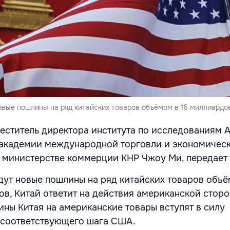
овые пошлины на ряд китайских товаров объёмом в 16 миллиардо
еститель директора института по исследованиям 
 академии международной торговли и экономичес
и министерстве коммерции КНР Чжоу Ми, передает
дут новые пошлины на ряд китайских товаров объё
в, Китай ответит на действия американской стор
ны Китая на американские товары вступят в силу
 соответствующего шага США.