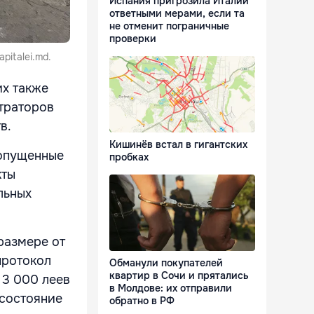
Испания пригрозила Италии
ответными мерами, если та
не отменит пограничные
проверки
pitalei.md.
их также
траторов
в.
Кишинёв встал в гигантских
допущенные
пробках
кты
льных
размере от
протокол
Обманули покупателей
квартир в Сочи и прятались
 3 000 леев
в Молдове: их отправили
 состояние
обратно в РФ