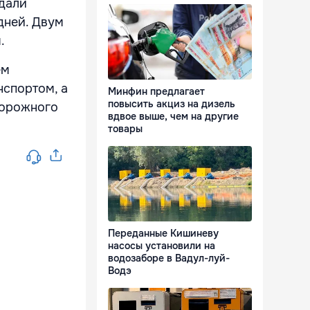
ыдали
дней. Двум
.
ем
нспортом, а
Минфин предлагает
повысить акциз на дизель
дорожного
вдвое выше, чем на другие
товары
Переданные Кишиневу
насосы установили на
водозаборе в Вадул-луй-
Водэ