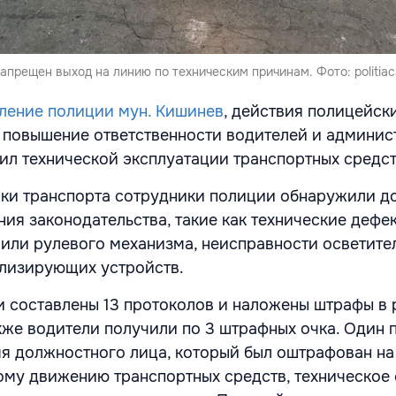
прещен выход на линию по техническим причинам. Фото: politiaca
ление полиции мун. Кишинев
, действия полицейск
 повышение ответственности водителей и админис
ил технической эксплуатации транспортных средст
рки транспорта сотрудники полиции обнаружили 
ия законодательства, такие как технические дефе
или рулевого механизма, неисправности осветите
ализирующих устройств.
и составлены 13 протоколов и наложены штрафы в 
акже водители получили по 3 штрафных очка. Один 
мя должностного лица, который был оштрафован на
ому движению транспортных средств, техническое