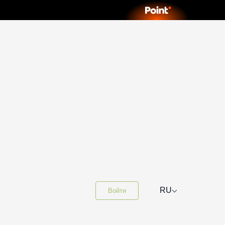
⌵
RU
Войти