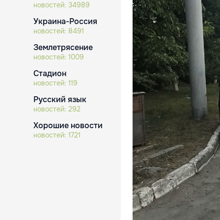
новостей:
34989
Украина-Россия
новостей:
8491
Землетрясение
новостей:
1009
Стадион
новостей:
119
Русский язык
новостей:
292
Хорошие новости
новостей:
1721