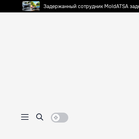
Задержанный сотрудник MoldATSA задек