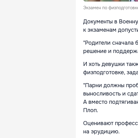
Экзамен по физподготовк
Документы в Военну
к экзаменам допусти
"Родители сначала 
решение и поддержа
И хоть девушки так
физподготовке, зад
"Парни должны проб
выносливость и сдат
А вместо подтягиван
Плоп.
Оценивают профессо
на эрудицию.