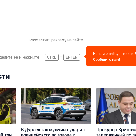
Разместить рекламу на сайте
Нашли ошибку в тексте
+
делите ее и нажмите
CTRL
ENTER
Сообщите нам!
сти
В Дурлештах мужчина ударил
Прокурор Кристин
й тон
полицейского по голове и
задержанный по д