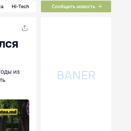
ка
Hi-Tech
Сообщить новость
лся
годы из
ть