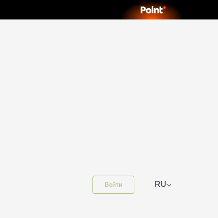
⌵
RU
Войти