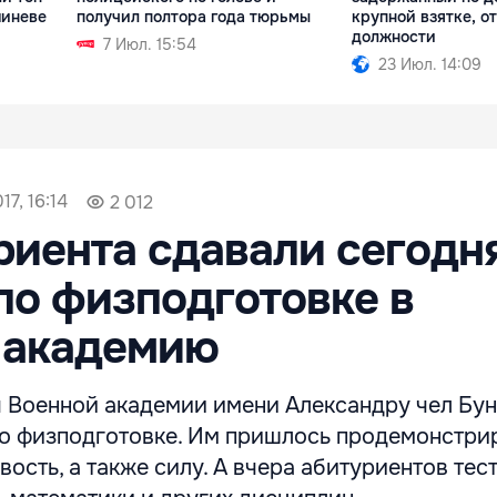
шиневе
получил полтора года тюрьмы
крупной взятке, о
должности
7 Июл. 15:54
23 Июл. 14:09
7, 16:14
2 012
риента сдавали сегодн
по физподготовке в
 академию
 Военной академии имени Александру чел Бун
по физподготовке. Им пришлось продемонстри
вость, а также силу. А вчера абитуриентов те