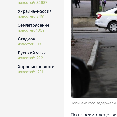
новостей:
34987
Украина-Россия
новостей:
8491
Землетрясение
новостей:
1009
Стадион
новостей:
119
Русский язык
новостей:
292
Хорошие новости
новостей:
1721
Полицейского задержали 
По версии следстви