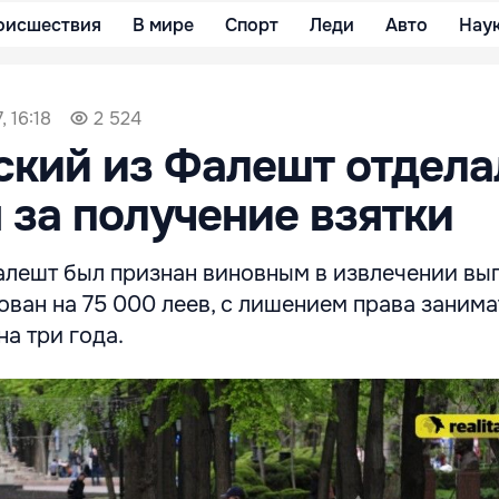
оисшествия
В мире
Спорт
Леди
Авто
Нау
, 16:18
2 524
кий из Фалешт отдела
за получение взятки
алешт был признан виновным в извлечении вы
ван на 75 000 леев, с лишением права занима
а три года.