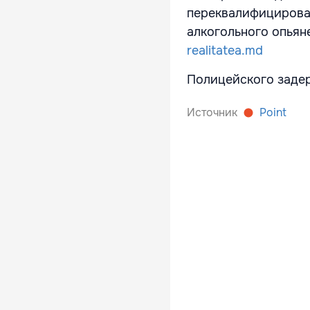
переквалифицироват
алкогольного опьян
realitatea.md
Полицейского задер
Источник
Point