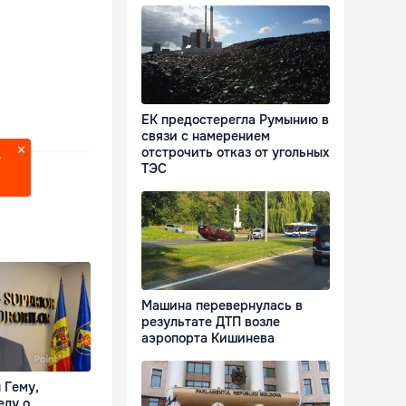
ЕК предостерегла Румынию в
связи с намерением
отстрочить отказ от угольных
?
ТЭС
Машина перевернулась в
результате ДТП возле
аэропорта Кишинева
 Гему,
елу о