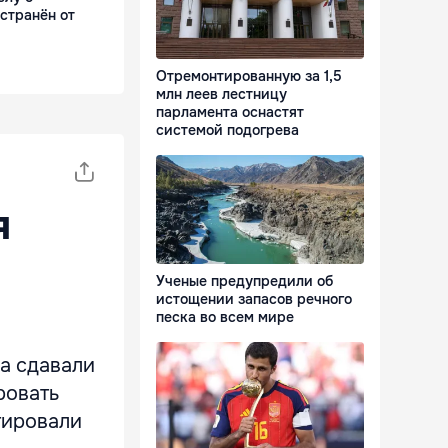
тстранён от
Отремонтированную за 1,5
млн леев лестницу
парламента оснастят
системой подогрева
я
Ученые предупредили об
истощении запасов речного
песка во всем мире
а сдавали
ровать
стировали