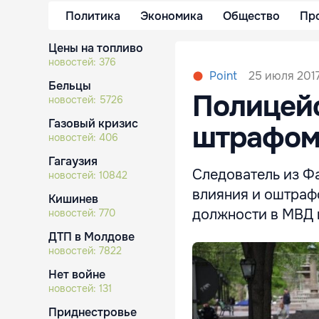
Политика
Экономика
Общество
Пр
Цены на топливо
новостей:
376
25 июля 2017
Point
Бельцы
Полицейс
новостей:
5726
Газовый кризис
штрафом 
новостей:
406
Гагаузия
Следователь из Ф
новостей:
10842
влияния и оштрафо
Кишинев
должности в МВД н
новостей:
770
ДТП в Молдове
новостей:
7822
Нет войне
новостей:
131
Приднестровье