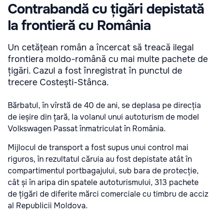
Contrabandă cu țigări depistată
la frontieră cu România
Un cetățean român a încercat să treacă ilegal
frontiera moldo-română cu mai multe pachete de
țigări. Cazul a fost înregistrat în punctul de
trecere Costești-Stânca.
Bărbatul, în vîrstă de 40 de ani, se deplasa pe direcția
de ieșire din țară, la volanul unui autoturism de model
Volkswagen Passat înmatriculat în România.
Mijlocul de transport a fost supus unui control mai
riguros, în rezultatul căruia au fost depistate atât în
compartimentul portbagajului, sub bara de protecție,
cât și în aripa din spatele autoturismului, 313 pachete
de țigări de diferite mărci comerciale cu timbru de acciz
al Republicii Moldova.