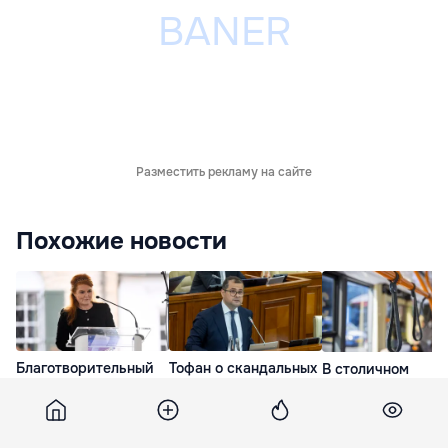
Разместить рекламу на сайте
Похожие новости
Благотворительный
Тофан о скандальных
В столичном
фонд Сары Фергюсон
премиях в
автобусе мужчин
объявил о закрытии
госсекторе: Я не
ударил кондуктор
из-за скандала с
потерплю подобного
завязалась драка
Эпштейном
21 Июл. 15:51
4 дня назад