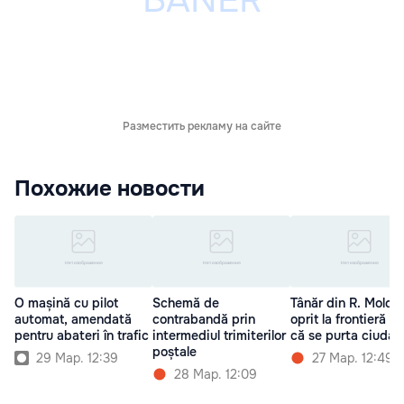
Разместить рекламу на сайте
Похожие новости
O mașină cu pilot
Schemă de
Tânăr din R. Moldo
automat, amendată
contrabandă prin
oprit la frontieră p
pentru abateri în trafic
intermediul trimiterilor
că se purta ciudat
poștale
29 Мар. 12:39
27 Мар. 12:49
28 Мар. 12:09