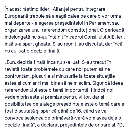
În acest răstimp liderii Alianței pentru Integrare
Europeană trebuie să aleagă calea pe care o vor urma
mai departe - alegerea președintelui în Parlament sau
organizarea unui referendum constituțional. O perioadă
îndelungată nu s-au întâlnit în cadrul Consiliului AIE, ieri,
însă s-a spart gheața. S-au reunit, au discutat, dar încă
nu au luat o decizie finală.
„Bun, decizia finală încă nu s-a luat. S-au trecut în
revistă toate problemele cu care noi putem să ne
confruntăm, plusurile şi minusurile la toate situaţiile
astea şi cum ar fi mai bine să ne mişcăm. Sigur că ideea
referendumului este o temă importantă, fiindcă noi
vedem prin asta şi premize pentru viitor, dar şi
posibilitatea de a alege preşedintele este o temă care a
fost discutată şi sper că până pe 16, când se va
convoca sesiunea de primăvară-vară vom avea deja o
decizie finală”, a declarat președintele de onoare al PD,