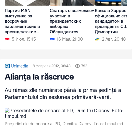
Партия MAN
Спатарь о возможном
Камала Харрис
выступила за
участии в
официально стал
досрочные
президентских
кандидатом в
парламентские и
выборах:
президенты США 
президентские
Обсуждаются
Демпартии
выборы
несколько
5 Июл. 15:15
16 Мая. 21:00
2 Авг. 20:48
кандидатур
Unimedia
8 февраля 2012, 08:48
792
Alianța la răscruce
Au rămas zile numărate până la prima ședință a
Parlamentului din sesiunea primăvară-vară.
Președintele de onoare al PD, Dumitru Diacov. Foto: timpul.md