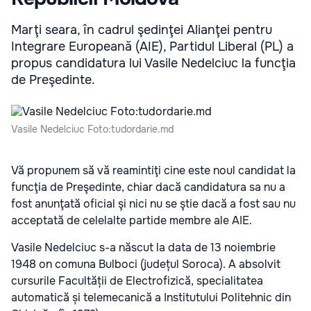
Marţi seara, în cadrul şedinţei Alianţei pentru
Integrare Europeană (AIE), Partidul Liberal (PL) a
propus candidatura lui Vasile Nedelciuc la funcţia
de Preşedinte.
Vasile Nedelciuc Foto:tudordarie.md
Vă propunem să vă reamintiţi cine este noul candidat la
funcţia de Preşedinte, chiar dacă candidatura sa nu a
fost anunţată oficial şi nici
nu se ştie dacă a fost sau nu
acceptată de celelalte partide membre ale AIE.
Vasile Nedelciuc s-a născut la data de 13 noiembrie
1948 оn comuna Bulboci (județul Soroca). A absolvit
cursurile Facultății de Electrofizică, specialitatea
automatică și telemecanică a Institutului Politehnic din