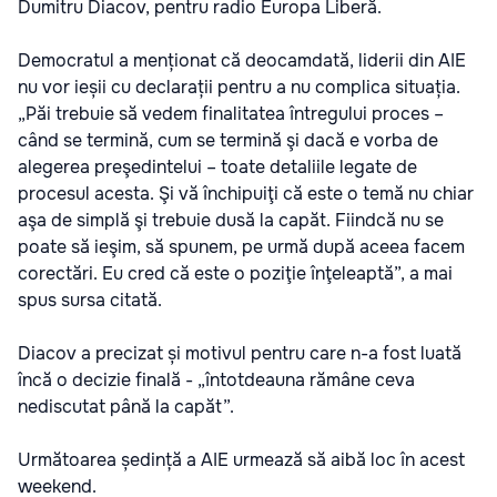
Dumitru Diacov, pentru radio Europa Liberă.
Democratul a menționat că deocamdată, liderii din AIE
nu vor ieșii cu declarații pentru a nu complica situația.
„Păi trebuie să vedem finalitatea întregului proces –
când se termină, cum se termină şi dacă e vorba de
alegerea preşedintelui – toate detaliile legate de
procesul acesta. Şi vă închipuiţi că este o temă nu chiar
aşa de simplă şi trebuie dusă la capăt. Fiindcă nu se
poate să ieşim, să spunem, pe urmă după aceea facem
corectări. Eu cred că este o poziţie înţeleaptă”, a mai
spus sursa citată.
Diacov a precizat și motivul pentru care n-a fost luată
încă o decizie finală - „întotdeauna rămâne ceva
nediscutat până la capăt”.
Următoarea ședință a AIE urmează să aibă loc în acest
weekend.