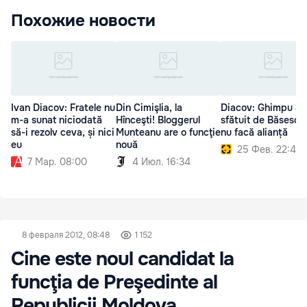
Похожие новости
Ivan Diacov: Fratele nu
Din Cimişlia, la
Diacov: Ghimpu a f
m-a sunat niciodată
Hînceşti! Bloggerul
sfătuit de Băsescu
să-i rezolv ceva, și nici
Munteanu are o funcţie
nu facă alianță
eu
nouă
25 Фев. 22:49
7 Мар. 08:00
4 Июл. 16:34
8 февраля 2012, 08:48
1 152
Cine este noul candidat la
funcţia de Preşedinte al
Republicii Moldova