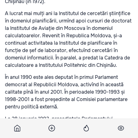
Chișinău (în 1972).
A lucrat mai mulți ani la Institutul de cercetări științifice
în domeniul planificării, urmînd apoi cursuri de doctorat
la Institutul de Aviație din Moscova în domeniul
calculatoarelor. Revenit în Republica Moldova, și-a
continuat activitatea la Institutul de planificare în
funcție de șef de laborator, efectuînd cercetări în
domeniul informaticii. În paralel, a predat la Catedra de
calculatoare a Institutului Politehnic din Chișinău.
În anul 1990 este ales deputat în primul Parlament
democrat al Republicii Moldova, activînd în această
calitate pînă în anul 2001. În perioadele 1990-1993 și
1998-2001 a fost președinte al Comisiei parlamentare
pentru politică externă.
La 28 ianuarie 1993, președintele Parlamentului
Republicii Moldova, Alexandru Moșanu,
vicepreședintele Ion Hadîrcă, președintele Comisiei