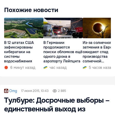
Похожие новости
В 12 штатах США
В Германии
Из-за солнечного
зафиксированы
продолжаются
затмения в Европ
кибератаки на
поиски обломков ещё
ожидают спад
системы
одного дрона в
производства
водоснабжения
аэропорту Лейпцига
солнечной
электроэнергии
6 минут назад
час назад
5 часов назад
Omg
17 июня 2015, 10:43
2 885
Тулбуре: Досрочные выборы –
единственный выход из