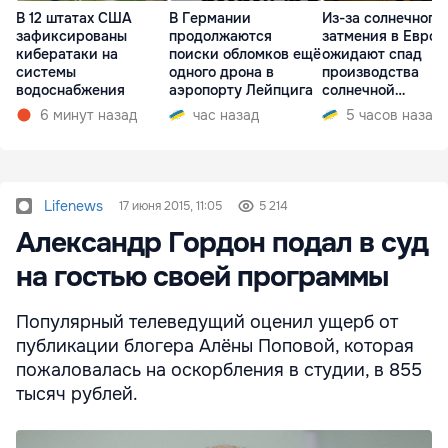
В 12 штатах США
В Германии
Из-за солнечного
зафиксированы
продолжаются
затмения в Европ
кибератаки на
поиски обломков ещё
ожидают спад
системы
одного дрона в
производства
водоснабжения
аэропорту Лейпцига
солнечной
электроэнергии
6 минут назад
час назад
5 часов назад
Lifenews
17 июня 2015, 11:05
5 214
Александр Гордон подал в суд
на гостью своей программы
Популярный телеведущий оценил ущерб от
публикации блогера Алёны Поповой, которая
пожаловалась на оскорбления в студии, в 855
тысяч рублей.