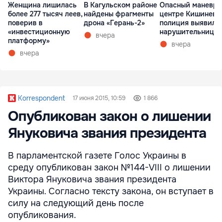
Женщина лишилась
В Кагульском районе
Опасный маневр 
более 277 тысяч леев,
найдены фрагменты
центре Кишинева
поверив в
дрона «Герань-2»
полиция выявила
«инвестиционную
нарушительницу
вчера
платформу»
вчера
вчера
Korrespondent
17 июня 2015, 10:59
1 866
Опубликован закон о лишении
Януковича звания президента
В парламентской газете Голос Украины в
среду опубликован закон №144-VIII о лишении
Виктора Януковича звания президента
Украины. Согласно тексту закона, он вступает в
силу на следующий день после
опубликования.