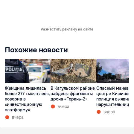
Разместить рекламу на сайте
Похожие новости
Женщина лишилась
В Кагульском районе
Опасный маневр 
более 277 тысяч леев,
найдены фрагменты
центре Кишинева
поверив в
дрона «Герань-2»
полиция выявила
«инвестиционную
нарушительницу
вчера
платформу»
вчера
вчера