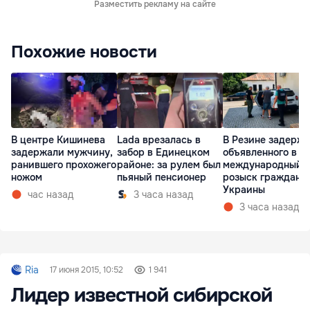
Разместить рекламу на сайте
Похожие новости
В центре Кишинева
Lada врезалась в
В Резине задерж
задержали мужчину,
забор в Единецком
объявленного в
ранившего прохожего
районе: за рулем был
международный
ножом
пьяный пенсионер
розыск граждани
Украины
час назад
3 часа назад
3 часа назад
Ria
17 июня 2015, 10:52
1 941
Лидер известной сибирской