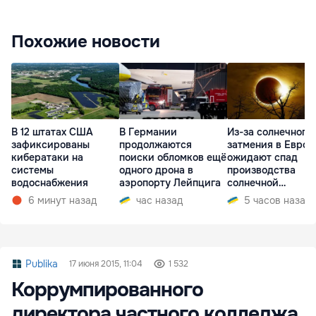
Похожие новости
В 12 штатах США
В Германии
Из-за солнечного
зафиксированы
продолжаются
затмения в Европ
кибератаки на
поиски обломков ещё
ожидают спад
системы
одного дрона в
производства
водоснабжения
аэропорту Лейпцига
солнечной
электроэнергии
6 минут назад
час назад
5 часов назад
Publika
17 июня 2015, 11:04
1 532
Коррумпированного
директора частного колледжа