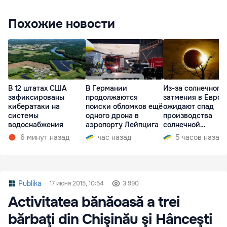
Похожие новости
В 12 штатах США
В Германии
Из-за солнечного
зафиксированы
продолжаются
затмения в Европ
кибератаки на
поиски обломков ещё
ожидают спад
системы
одного дрона в
производства
водоснабжения
аэропорту Лейпцига
солнечной
электроэнергии
6 минут назад
час назад
5 часов назад
Publika
17 июня 2015, 10:54
3 990
Activitatea bănăoasă a trei
bărbaţi din Chişinău şi Hânceşti