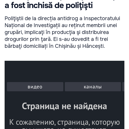
a fost închisă de poliţişti
Poliţiştii de la direcția antidrog a Inspectoratului
Național de Investigații au reținut membrii unei
grupări, implicaţi în producţia şi distribuirea
drogurilor prin ţară. Ei s-au dovedit a fi trei
bărbaţi domiciliați în Chișinău și Hâncești.