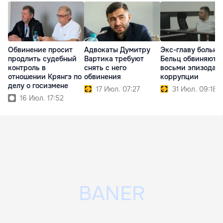
Обвинение просит
Адвокаты Думитру
Экс-главу больн
продлить судебный
Вартика требуют
Бельц обвиняют в
контроль в
снять с него
восьми эпизодах
отношении Крянгэ по
обвинения
коррупции
делу о госизмене
17 Июл. 07:27
31 Июл. 09:18
16 Июл. 17:52