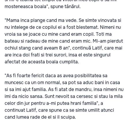
mosteneasca boala", spune tânărul.
"Mama inca plange cand ma vede. Se simte vinovata si
nu intelege de ce copilul ei a fost blestemat. Nimeni nu
vroia sa se joace cu mine cand eram copil. Toti ma
bateau si radeau de mine cand eram mic. Mi-am pierdut
ochiul stang cand aveam 8 an", continuă Latif, care mai
are inca doi frati si trei surori, insa el este singurul
afectat de aceasta boala cumplita.
"As fi foarte fericit daca as avea posibilitatea sa
muncesc ca un om normal, sa pot sa aduc bani in casa
si sa imi ajut familia. As fi atat de mandru, insa nimeni nu
imi da nicio sansa. Sunt nevoit sa cersesc si stau la mila
celor din jur pentru a-mi putea hrani familia", a
continuat Latif, care spune ca se simte umilit atunci
cand lumea rade de el si il scuipa.