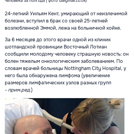
человека за полгода ( фото dailymail.co.uk)
24-летний Уильям Кент, умирающий от неизлечимой
болезни, вступил в брак со своей 25-летней
возлюбленной Эммой, лежа на больничной койке.
За 6 месяцев до этого врачи одной из клиник
шотландской провинции Восточный Лотиан
сообщили молодому человеку страшную новость: он
болен тяжелым онкологическим заболеванием. По
словам врачей больницы Nottingham City Hospital, у
него была обнаружена лимфома (увеличение
размеров лимфатических узлов разных групп
-
прим.ред.
)