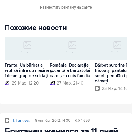
Разместить рекламу на сайте
Похожие новости
Franța: Un bărbat a
România: Declaraţie
Bărbat surprins în
vrut să intre cu mașina
şocantă a bărbatului
tricou și pantaloni
într-un grup de soldați
care şi-a ucis familia
scurți pedalând pr
nămeți
29 Мар. 12:20
27 Мар. 21:40
23 Мар. 14:16
Lifenews
9 октября 2012, 14:30
1 656
Британец женился за 11 дней