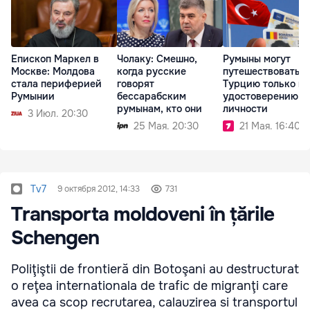
Епископ Маркел в
Чолаку: Смешно,
Румыны могут
Москве: Молдова
когда русские
путешествовать в
стала периферией
говорят
Турцию только по
Румынии
бессарабским
удостоверению
румынам, кто они
личности
3 Июл. 20:30
25 Мая. 20:30
21 Мая. 16:40
Tv7
9 октября 2012, 14:33
731
Transporta moldoveni în țările
Schengen
Poliţiştii de frontieră din Botoşani au destructurat
o reţea internationala de trafic de migranţi care
avea ca scop recrutarea, calauzirea si transportul