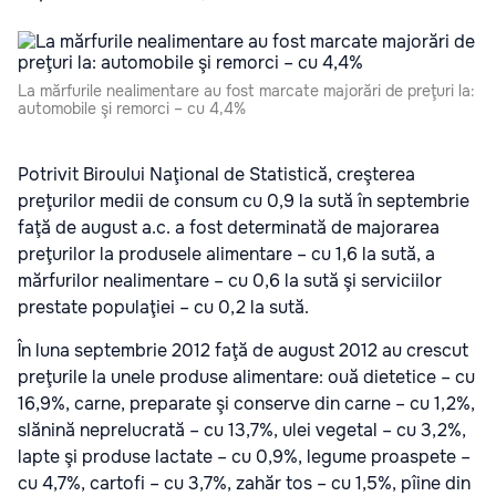
La mărfurile nealimentare au fost marcate majorări de preţuri la:
automobile şi remorci – cu 4,4%
Potrivit Biroului Naţional de Statistică, creşterea
preţurilor medii de consum cu 0,9 la sută în septembrie
faţă de august a.c. a fost determinată de majorarea
preţurilor la produsele alimentare – cu 1,6 la sută, a
mărfurilor nealimentare – cu 0,6 la sută şi serviciilor
prestate populaţiei – cu 0,2 la sută.
În luna septembrie 2012 faţă de august 2012 au crescut
preţurile la unele produse alimentare: ouă dietetice – cu
16,9%, carne, preparate şi conserve din carne – cu 1,2%,
slănină neprelucrată – cu 13,7%, ulei vegetal – cu 3,2%,
lapte şi produse lactate – cu 0,9%, legume proaspete –
cu 4,7%, cartofi – cu 3,7%, zahăr tos – cu 1,5%, pîine din