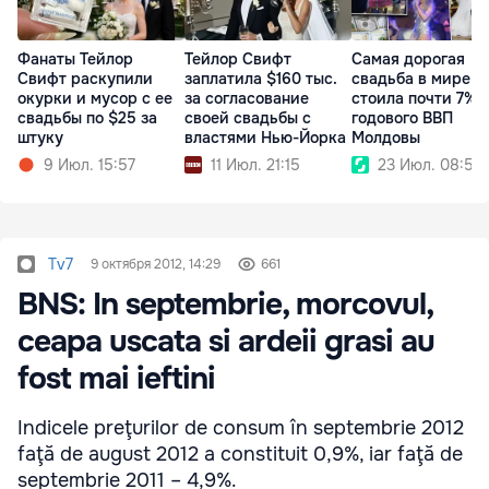
Фанаты Тейлор
Тейлор Свифт
Самая дорогая
Свифт раскупили
заплатила $160 тыс.
свадьба в мире
окурки и мусор с ее
за согласование
стоила почти 7%
свадьбы по $25 за
своей свадьбы с
годового ВВП
штуку
властями Нью-Йорка
Молдовы
9 Июл. 15:57
11 Июл. 21:15
23 Июл. 08:54
Tv7
9 октября 2012, 14:29
661
BNS: In septembrie, morcovul,
ceapa uscata si ardeii grasi au
fost mai ieftini
Indicele preţurilor de consum în septembrie 2012
faţă de august 2012 a constituit 0,9%, iar faţă de
septembrie 2011 – 4,9%.