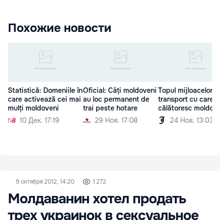
Похожие новости
Statistică: Domeniile în
Oficial: Câți moldoveni
Topul mijloacelor d
care activează cei mai
au loc permanent de
transport cu care
mulți moldoveni
trai peste hotare
călătoresc moldove
10 Дек. 17:19
29 Ноя. 17:08
24 Ноя. 13:03
9 октября 2012, 14:20
1 272
Молдаванин хотел продать
трех украинок в сексуальное