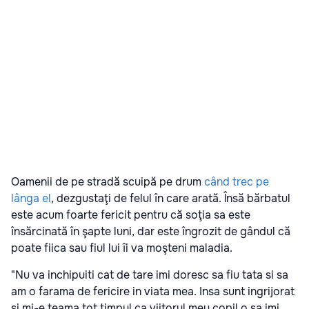
Oamenii de pe stradă scuipă pe drum
când trec pe
lânga el
, dezgustaţi de felul în care arată. Însă bărbatul
este acum foarte fericit pentru că soţia sa este
însărcinată în şapte luni, dar este îngrozit de gândul că
poate fiica sau fiul lui îi va moşteni maladia.
"Nu va inchipuiti cat de tare imi doresc sa fiu tata si sa
am o farama de fericire in viata mea. Insa sunt ingrijorat
si mi-e teama tot timpul ca viitorul meu copil o sa imi