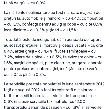
făină de grîu – cu 0,9%.
La mărfurile nealimentare au fost marcate majorări de
preţuri la: automobile şi remorci – cu 4,4%, combustibil
– cu 1,7%, confecţii pentru adulţi şi copii – cu cîte 0,5%,
încălţăminte – cu 0,3% şi ţigări – cu 1,5%.
Totodată, este de menţionat, că în perioada de raport
au scăzut preţurile la: morcov şi ceapă uscată – cu cîte
8,4%, ardei graşi – cu 4,4%, fructe sămînţoase – cu
3,2%, miere de albine – cu 0,5%, televizoare color – cu
1,6%, maşini de spălat, plite electrice, aragaze, aparate
pentru prelucrarea informaţiei, încălţăminte de vară –
de la 0,1% pînă la 0,3%.
La serviciile prestate populaţiei în luna septembrie 2012
faţă de august 2012 a fost înregistrată o majorare a
tarifelor medii lunare la: serviciile de transport – cu
0,6% (inclusiv serviciile taximetrelor cu 12,0%,
transportului aerian de pasageri – cu 1,8%) şi serviciile