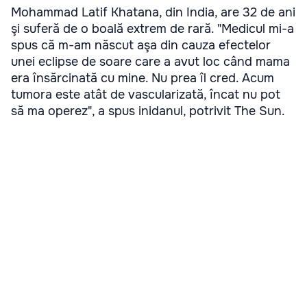
Mohammad Latif Khatana, din India, are 32 de ani
şi suferă de o boală extrem de rară. "Medicul mi-a
spus că m-am născut aşa din cauza efectelor
unei eclipse de soare care a avut loc când mama
era însărcinată cu mine. Nu prea îl cred. Acum
tumora este atât de vascularizată, încat nu pot
să ma operez", a spus inidanul, potrivit The Sun.