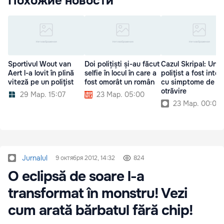
Похожие новости
Sportivul Wout van
Doi polițiști și-au făcut
Cazul Skripal: Un
Aert l-a lovit în plină
selfie în locul în care a
poliţist a fost inter
viteză pe un poliţist
fost omorât un român
cu simptome de
otrăvire
29 Мар. 15:07
23 Мар. 05:00
23 Мар. 00:00
Jurnalul
9 октября 2012, 14:32
824
O eclipsă de soare l-a
transformat în monstru! Vezi
cum arată bărbatul fără chip!