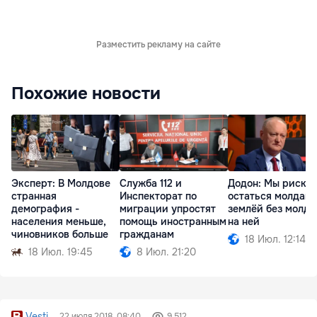
Разместить рекламу на сайте
Похожие новости
Эксперт: В Молдове
Служба 112 и
Додон: Мы риску
странная
Инспекторат по
остаться молдав
демография -
миграции упростят
землёй без молда
населения меньше,
помощь иностранным
на ней
чиновников больше
гражданам
18 Июл. 12:14
18 Июл. 19:45
8 Июл. 21:20
Vesti
22 июля 2018, 08:40
9 512