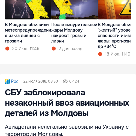
В Молдове объявили
После изнурительной
В Молдове объяв
метеопредупреждени
жары Молдову
"желтый" уровень
е из-за ливней с
накроют грозы и
опасности из-за
грозами
ливни
жары: прогнозир
до +34°C
20 Июл. 11:46
2 дня назад
18 Июл. 11:10
Rbc
22 июля 2018, 08:30
6 424
СБУ заблокировала
незаконный ввоз авиационных
деталей из Молдовы
Авиадетали нелегально завозили на Украину с
территории Молдовы.