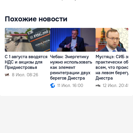
Похожие новости
С 1 августа вводятся
Чебан: Энергетику
Мустяцэ: СИБ зна
НДС и акцизы для
нужно использовать
практически обо
Приднестровья
как элемент
всем, что происх
реинтеграции двух
на левом берегу
8 Июл. 08:26
берегов Днестра
Днестра
11 Июл. 16:00
12 Июл. 20:45