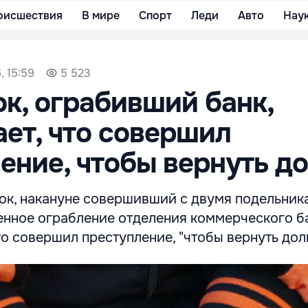
оисшествия
В мире
Спорт
Леди
Авто
Нау
, 15:59
5 523
к, ограбивший банк,
ет, что совершил
ение, чтобы вернуть д
ток, накануне совершивший с двумя подельник
нное ограбление отделения коммерческого ба
то совершил преступление, "чтобы вернуть долг