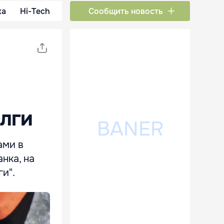
ка
Hi-Tech
Сообщить новость
олги
ами в
нка, на
и".