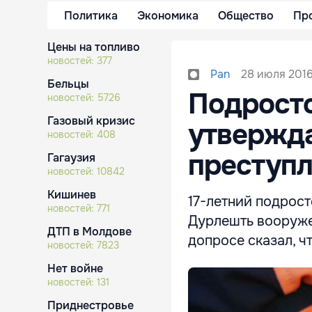
Политика
Экономика
Общество
Пр
Цены на топливо
новостей:
377
28 июля 2016
Pan
Бельцы
Подросто
новостей:
5726
Газовый кризис
утвержда
новостей:
408
преступл
Гагаузия
новостей:
10842
Кишинев
17-летний подрос
новостей:
771
Дурлешть вооруже
ДТП в Молдове
допросе сказал, ч
новостей:
7823
Нет войне
новостей:
131
Приднестровье