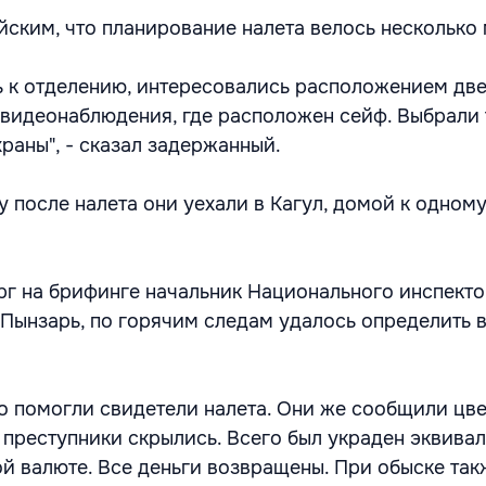
ским, что планирование налета велось несколько
 к отделению, интересовались расположением две
 видеонаблюдения, где расположен сейф. Выбрали 
храны", - сказал задержанный.
у после налета они уехали в Кагул, домой к одному
ерг на брифинге начальник Национального инспект
Пынзарь, по горячим следам удалось определить 
но помогли свидетели налета. Они же сообщили цве
 преступники скрылись. Всего был украден эквивал
ой валюте. Все деньги возвращены. При обыске так