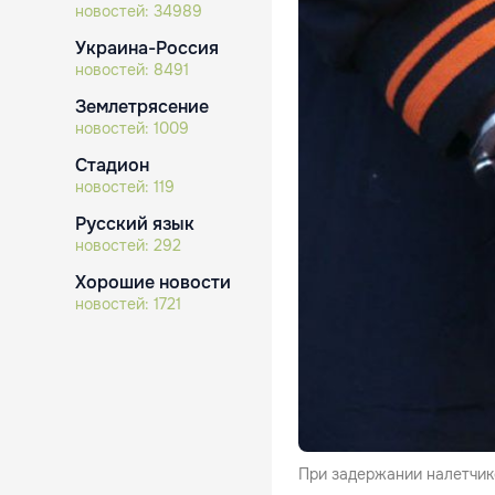
новостей:
34989
Украина-Россия
новостей:
8491
Землетрясение
новостей:
1009
Стадион
новостей:
119
Русский язык
новостей:
292
Хорошие новости
новостей:
1721
При задержании налетчик