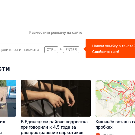
Разместить рекламу на сайте
Нашли ошибку в тексте
+
делите ее и нажмите
CTRL
ENTER
Сообщите нам!
сти
бил
В Единецком районе подростка
Кишинёв встал в г
приговорили к 4,5 года за
пробках
я
распространение наркотиков
вчера