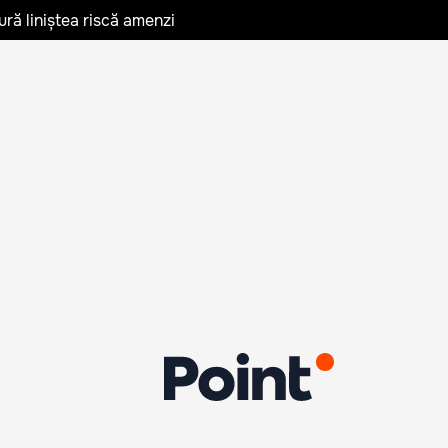
ură liniștea riscă amenzi