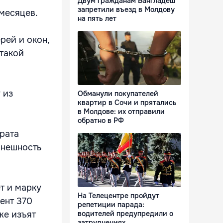
Двум гражданам Бангладеш
запретили въезд в Молдову
 месяцев.
на пять лет
рей и окон,
такой
 из
Обманули покупателей
квартир в Сочи и прятались
в Молдове: их отправили
обратно в РФ
ората
внешность
т и марку
На Телецентре пройдут
ент 370
репетиции парада:
водителей предупредили о
же изъят
затруднениях