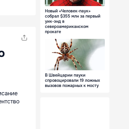
Новый «Человек-паук»
собрал $355 млн за первый
уик-энд в
североамериканском
прокате
о
В Швейцарии пауки
спровоцировали 19 ложных
вызовов пожарных к мосту
исание
ентство