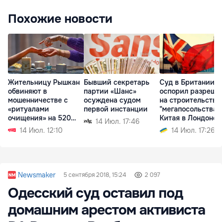
Похожие новости
Жительницу Рышкан
Бывший секретарь
Суд в Британии
обвиняют в
партии «Шанс»
оспорил разреше
мошенничестве с
осуждена судом
на строительство
«ритуалами
первой инстанции
"мегапосольства"
очищения» на 520
Китая в Лондоне
14 Июл. 17:46
тысяч леев
14 Июл. 12:10
14 Июл. 17:26
Newsmaker
5 сентября 2018, 15:24
2 097
Одесский суд оставил под
домашним арестом активиста