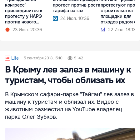
конгресс"
протест против роста
протестуют прот
присоединится к
тарифа на газ
строительства
протесту у НАРЭ
площадки для
24 Июл. 10:36
против нового
отходов рядом с
тарифного шока
домами
23 Июл. 20:36
22 Июл. 18:13
Life
5 сентября 2018, 15:10
9 142
В Крыму лев залез в машину к
туристам, чтобы облизать их
В Крымском сафари-парке "Тайган" лев залез в
машину к туристам и облизал их. Видео с
животным разместил на YouTube владелец
парка Олег Зубков.