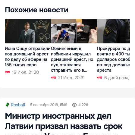
Похожие новости
Иона Онцу отправили
Обвиняемый в
Прокурора по дел
под домашний арест
избиении нарушил
взятке в 400 тыс
по делу об афере на
домашний арест, но
долларов освобо
155 тысяч евро
суд отказался
из-под домашнег
отправить его в
ареста
16 Июл. 21:20
СИЗО
21 Июл. 20:31
6 дней назад
Rosbalt
5 сентября 2018, 15:19
4 226
Министр иностранных дел
Латвии призвал назвать срок