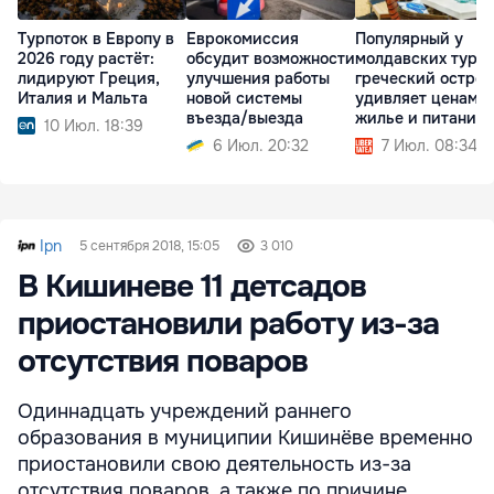
Турпоток в Европу в
Еврокомиссия
Популярный у
2026 году растёт:
обсудит возможности
молдавских тури
лидируют Греция,
улучшения работы
греческий остров
Италия и Мальта
новой системы
удивляет ценами 
въезда/выезда
жилье и питание
10 Июл. 18:39
6 Июл. 20:32
7 Июл. 08:34
Ipn
5 сентября 2018, 15:05
3 010
В Кишиневе 11 детсадов
приостановили работу из-за
отсутствия поваров
Одиннадцать учреждений раннего
образования в муниципии Кишинёве временно
приостановили свою деятельность из-за
отсутствия поваров, а также по причине