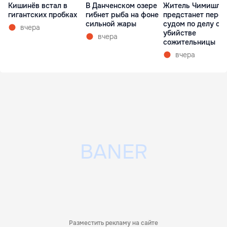
Кишинёв встал в
В Данченском озере
Житель Чимишли
гигантских пробках
гибнет рыба на фоне
предстанет перед
сильной жары
судом по делу об
вчера
убийстве
вчера
сожительницы
вчера
Разместить рекламу на сайте