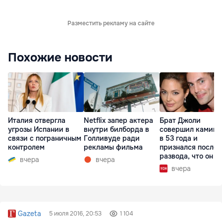
Разместить рекламу на сайте
Похожие новости
Италия отвергла
Netflix запер актера
Брат Джоли
угрозы Испании в
внутри билборда в
совершил каминг
связи с пограничным
Голливуде ради
в 53 года и
контролем
рекламы фильма
признался после
развода, что он г
вчера
вчера
вчера
Gazeta
5 июля 2016, 20:53
1 104