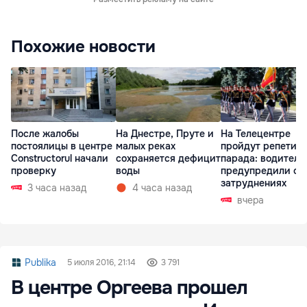
Похожие новости
После жалобы
На Днестре, Пруте и
На Телецентре
постоялицы в центре
малых реках
пройдут репетиц
Constructorul начали
сохраняется дефицит
парада: водителе
проверку
воды
предупредили о
затруднениях
3 часа назад
4 часа назад
вчера
Publika
5 июля 2016, 21:14
3 791
В центре Оргеева прошел