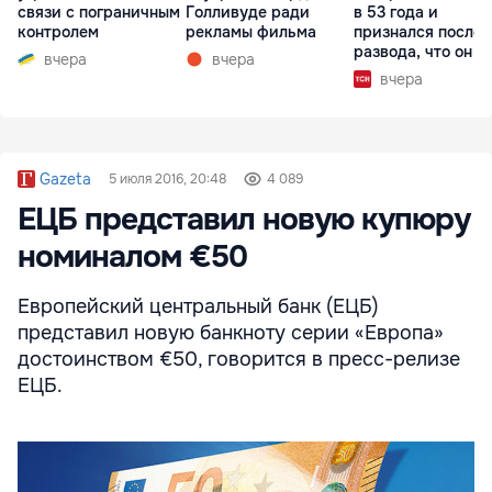
связи с пограничным
Голливуде ради
в 53 года и
контролем
рекламы фильма
признался после
развода, что он г
вчера
вчера
вчера
Gazeta
5 июля 2016, 20:48
4 089
ЕЦБ представил новую купюру
номиналом €50
Европейский центральный банк (ЕЦБ)
представил новую банкноту серии «Европа»
достоинством €50, говорится в пресс-релизе
ЕЦБ.