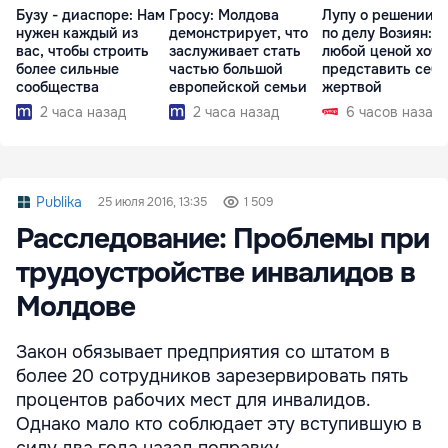
Бузу - диаспоре: Нам
Гросу: Молдова
Лупу о решении с
нужен каждый из
демонстрирует, что
по делу Возиян: 
вас, чтобы строить
заслуживает стать
любой ценой хоче
более сильные
частью большой
представить себя
сообщества
европейской семьи
жертвой
2 часа назад
2 часа назад
6 часов назад
Publika
25 июля 2016, 13:35
1 509
Расследование: Проблемы при
трудоустройстве инвалидов в
Молдове
Закон обязывает предприятия со штатом в
более 20 сотрудников зарезервировать пять
процентов рабочих мест для инвалидов.
Однако мало кто соблюдает эту вступившую в