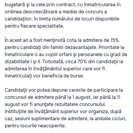
bugetară şi la cele prin contract, cu înmatricularea în
ordinea descrescătoare a mediei de concurs a
candidaţilor, în limita numărului de locuri disponibile
pentru fiecare specialitate.
În acest an a fost menţinută cota la admitere de 15%
pentru candidaţi din familii dezavantajate. Prioritate la
înmatriculare o au copiii orfani şi persoanele cu grad de
dizabilitate I şi II. Totodată, circa 70% din candidaţii la
admiterea în învăţământul superior care vor fi
înmatriculaţi vor beneficia de burse.
Candidaţii vor putea depune cererile de participare la
concursul de admitere până la 1 august, iar până la 11
august vor fi anunţate rezultatele concursului.
Instituţiile de învăţământ superior vor organiza, după
caz, sesiuni suplimentare de admitere, la ambele cicluri,
pentru locurile neacoperite.