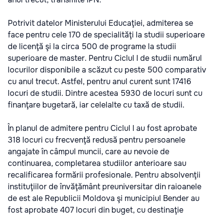
Potrivit datelor Ministerului Educaţiei, admiterea se
face pentru cele 170 de specialităţi la studii superioare
de licenţă şi la circa 500 de programe la studii
superioare de master. Pentru Ciclul I de studii numărul
locurilor disponibile a scăzut cu peste 500 comparativ
cu anul trecut. Astfel, pentru anul curent sunt 17416
locuri de studii. Dintre acestea 5930 de locuri sunt cu
finanţare bugetară, iar celelalte cu taxă de studii.
În planul de admitere pentru Ciclul I au fost aprobate
318 locuri cu frecvenţă redusă pentru persoanele
angajate în câmpul muncii, care au nevoie de
continuarea, completarea studiilor anterioare sau
recalificarea formării profesionale. Pentru absolvenţii
instituţiilor de învăţământ preuniversitar din raioanele
de est ale Republicii Moldova şi municipiul Bender au
fost aprobate 407 locuri din buget, cu destinaţie