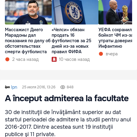
Массажист Диего
«Челси» обязан
УЕФА сохранил
Марадоны дал
продать 16
бойкот ЧМ из-за
показания по делу об
футболистов за 25
утраты доверия к
обстоятельствах
дней из-за новых
Инфантино
смерти футболиста
правил ФИФА
вчера
2 часа назад
10 часов назад
Ipn
25 июля 2016, 13:26
848
A început admiterea la facultate
30 de instituţii de învăţământ superior au dat
startul perioadei de admitere la studii pentru anul
2016-2017. Dintre acestea sunt 19 instituţii
publice şi 11 private.