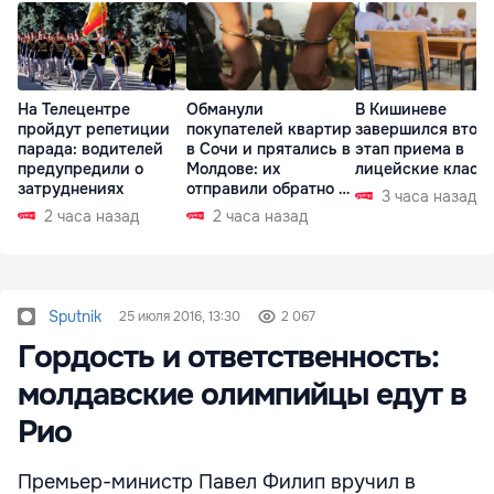
На Телецентре
Обманули
В Кишиневе
пройдут репетиции
покупателей квартир
завершился втор
парада: водителей
в Сочи и прятались в
этап приема в
предупредили о
Молдове: их
лицейские класс
затруднениях
отправили обратно в
3 часа назад
РФ
2 часа назад
2 часа назад
Sputnik
25 июля 2016, 13:30
2 067
Гордость и ответственность:
молдавские олимпийцы едут в
Рио
Премьер-министр Павел Филип вручил в