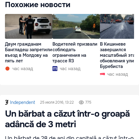
Похожие новости
Двум гражданам
Водителей призвали
В Кишиневе
Бангладеш запретили
соблюдать
завершился
въезд в Молдову на
ограничения на
масштабный этап
пять лет
трассе R3
обновления улиц
Буребиста
час назад
час назад
час назад
Independent
25 июля 2016, 13:22
775
Un bărbat a căzut într-o groapă
adâncă de 3 metri
Un bărbat de 28 de ani din capitală a căzut într-o