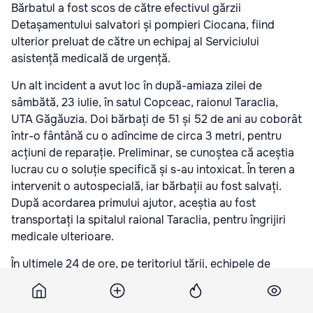
Bărbatul a fost scos de către efectivul gărzii
Detașamentului salvatori și pompieri Ciocana, fiind
ulterior preluat de către un echipaj al Serviciului
asistență medicală de urgență.
Un alt incident a avut loc în după-amiaza zilei de
sâmbătă, 23 iulie, în satul Copceac, raionul Taraclia,
UTA Găgăuzia. Doi bărbați de 51 și 52 de ani au coborât
într-o fântână cu o adîncime de circa 3 metri, pentru
acțiuni de reparație. Preliminar, se cunoștea că aceștia
lucrau cu o soluție specifică și s-au intoxicat. În teren a
intervenit o autospecială, iar bărbații au fost salvați.
După acordarea primului ajutor, aceștia au fost
transportați la spitalul raional Taraclia, pentru îngrijiri
medicale ulterioare.
În ultimele 24 de ore, pe teritoriul țării, echipele de
salvare au intervenit în peste 58 de cazuri, cu un efectiv
de 248 pompieri și salvatori și 64 unități de tehnică.