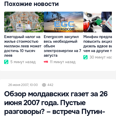
Похожие новости
Ежегодный налог на
Energocom закупил
Минфин предлага
жилье стоимостью
весь необходимый
повысить акциз н
миллион леев может
объем
дизель вдвое выш
достичь 10 тысяч
электроэнергии на 7
чем на другие то
леев
августа
30 минут наза
5 минут назад
11 минут назад
26 июня 2007, 10:00
442
Обзор молдавских газет за 26
июня 2007 года. Пустые
разговоры? – встреча Путин-