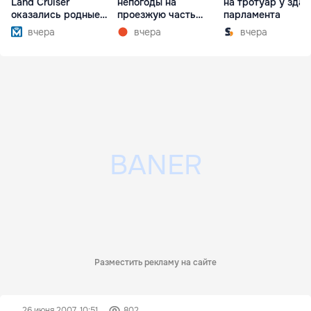
Land Cruiser
непогоды на
на тротуар у зда
оказались родные
проезжую часть
парламента
братья
упали деревья
вчера
вчера
вчера
Разместить рекламу на сайте
26 июня 2007, 10:51
802