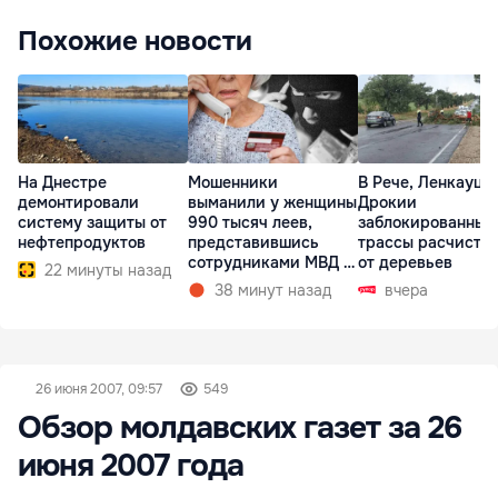
Похожие новости
На Днестре
Мошенники
В Рече, Ленкауца
демонтировали
выманили у женщины
Дрокии
систему защиты от
990 тысяч леев,
заблокированные
нефтепродуктов
представившись
трассы расчисти
сотрудниками МВД и
от деревьев
22 минуты назад
СИБ
38 минут назад
вчера
26 июня 2007, 09:57
549
Обзор молдавских газет за 26
июня 2007 года