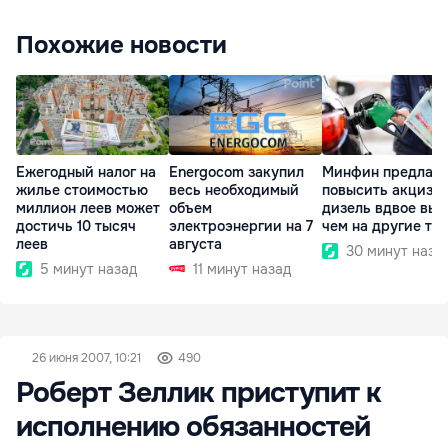
Похожие новости
Ежегодный налог на
Energocom закупил
Минфин предлага
жилье стоимостью
весь необходимый
повысить акциз н
миллион леев может
объем
дизель вдвое выш
достичь 10 тысяч
электроэнергии на 7
чем на другие то
леев
августа
30 минут наза
5 минут назад
11 минут назад
26 июня 2007, 10:21
490
Роберт Зеллик приступит к
исполнению обязанностей