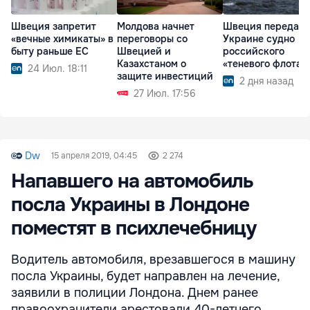
Швеция запретит
Молдова начнет
Швеция передаст
«вечные химикаты» в
переговоры со
Украине судно
быту раньше ЕС
Швецией и
российского
Казахстаном о
«теневого флота»
24 Июл. 18:11
защите инвестиций
2 дня назад
27 Июл. 17:56
Dw
15 апреля 2019, 04:45
2 274
Напавшего на автомобиль
посла Украины в Лондоне
поместят в психлечебницу
Водитель автомобиля, врезавшегося в машину
посла Украины, будет направлен на лечение,
заявили в полиции Лондона. Днем ранее
правоохранители арестовали 40-летнего