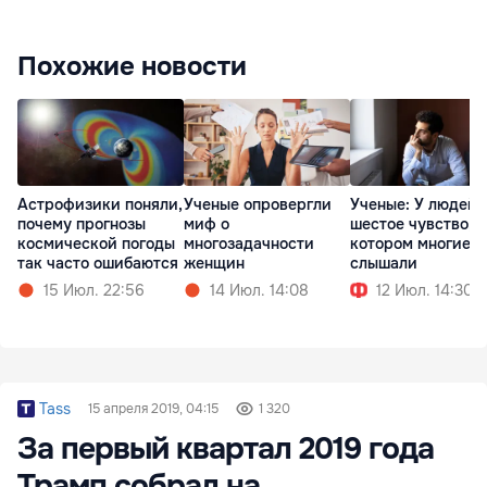
Похожие новости
Астрофизики поняли,
Ученые опровергли
Ученые: У людей 
почему прогнозы
миф о
шестое чувство, о
космической погоды
многозадачности
котором многие н
так часто ошибаются
женщин
слышали
15 Июл. 22:56
14 Июл. 14:08
12 Июл. 14:30
Tass
15 апреля 2019, 04:15
1 320
За первый квартал 2019 года
Трамп собрал на