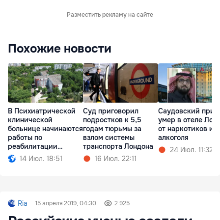
Разместить рекламу на сайте
Похожие новости
В Психиатрической
Суд приговорил
Саудовский прин
клинической
подростков к 5,5
умер в отеле Лон
больнице начинаются
годам тюрьмы за
от наркотиков и
работы по
взлом системы
алкоголя
реабилитации
транспорта Лондона
24 Июл. 11:32
корпусов
14 Июл. 18:51
16 Июл. 22:11
Ria
15 апреля 2019, 04:30
2 925