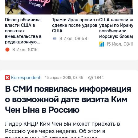
Disney обвинила
Трамп: Иран просил о
США нанесли нов
власти США в
сделке после ударов
удары по Ирану и
попытках
США
возобновили
вмешательства в
морскую блокаду
9 Июл. 08:58
редакционную
15 Июл. 08:11
политику
8 Июл. 10:16
Korrespondent
15 апреля 2019, 03:45
1 944
В СМИ появилась информация
о возможной дате визита Ким
Чен Ына в Россию
Лидер КНДР Ким Чен Ын может приехать в
Россию уже через неделю. Об этом в