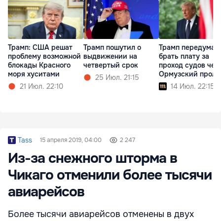
Трамп: США решат
Трамп пошутил о
Трамп передумал
проблему возможной
выдвижении на
брать плату за
блокады Красного
четвертый срок
проход судов чер
моря хуситами
Ормузский проли
25 Июл. 21:15
21 Июл. 22:10
14 Июл. 22:15
Tass
15 апреля 2019, 04:00
2 247
Из-за снежного шторма в
Чикаго отменили более тысячи
авиарейсов
Более тысячи авиарейсов отменены в двух