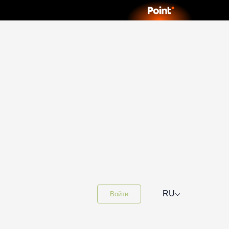
⌵
RU
Войти