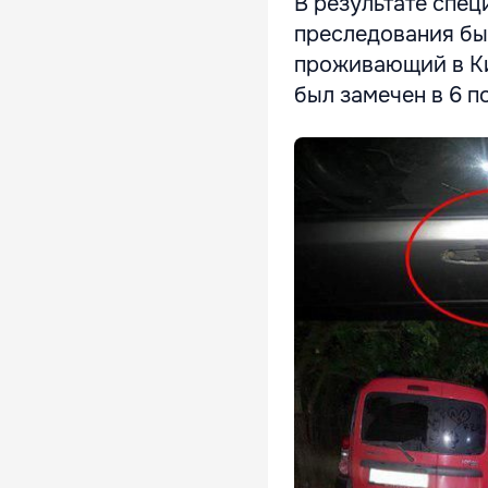
В результате спе
преследования был
проживающий в Ки
был замечен в 6 п