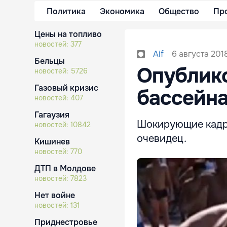
Политика
Экономика
Общество
Пр
Цены на топливо
новостей:
377
6 августа 2018
Aif
Бельцы
Опублико
новостей:
5726
Газовый кризис
бассейна
новостей:
407
Гагаузия
Шокирующие кадры
новостей:
10842
очевидец.
Кишинев
новостей:
770
ДТП в Молдове
новостей:
7823
Нет войне
новостей:
131
Приднестровье