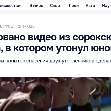
оисшествия
В мире
Спорт
Леди
Авто
Нау
, 14:00
17 025
вано видео из сорокс
, в котором утонул юн
 попыток спасения двух утопленников сдела