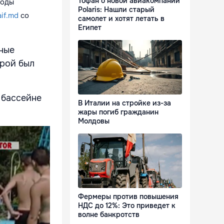
Тофан о новой авиакомпании
воды
Polaris: Нашли старый
aif.md
со
самолет и хотят летать в
Египет
ные
орой был
 бассейне
В Италии на стройке из-за
жары погиб гражданин
Молдовы
Фермеры против повышения
НДС до 12%: Это приведет к
волне банкротств