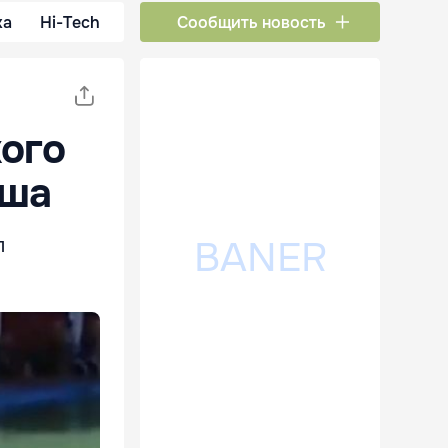
ка
Hi-Tech
Сообщить новость
кого
оша
л