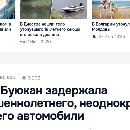
ком в
В Днестре нашли тело
В Болгарии утонул
явили
утонувшего 18-летнего юноши:
Молдовы
его искали два дня
27 Июл. 13:36
7 Июл. 21:20
8, 13:51
3 202
 Буюкан задержала
еннолетнего, неоднок
его автомобили