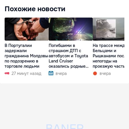
Похожие новости
В Португалии
Погибшими в
На трассе между
задержали
страшном ДТП с
Бельцами и
гражданина Молдовы
автобусом и Toyota
Рышканами после
по подозрению в
Land Cruiser
непогоды на
торговле людьми
оказались родные
проезжую часть
братья
упали деревья
27 минут назад
вчера
вчера