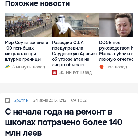
Похожие новости
Мэр Сеуты заявил о
Разведка США
DOGE под
100 погибших
предупредила
руководством Ил
мигрантах при
Саудовскую Аравию
Маска публикова
штурме границы
об угрозе атак на
ложную отчетнос
энергообъекты
3 минуты назад
час назад
35 минут назад
Sputnik
24 июня 2015, 12:12
1 052
С начала года на ремонт в
школах потрачено более 140
млн леев