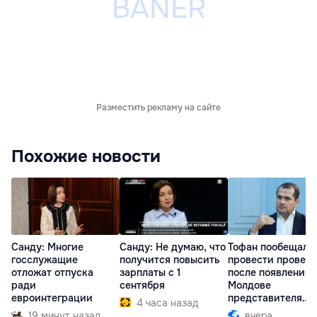
Разместить рекламу на сайте
Похожие новости
Санду: Многие
Санду: Не думаю, что
Тофан пообещал
госслужащие
получится повысить
провести провер
отложат отпуска
зарплаты с 1
после появления 
ради
сентября
Молдове
евроинтеграции
представителя
4 часа назад
Южной Осетии
19 минут назад
вчера