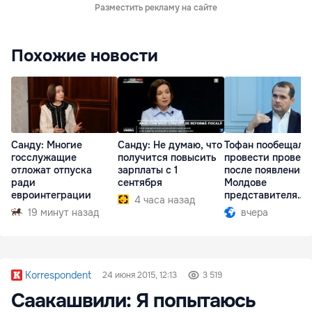
Разместить рекламу на сайте
Похожие новости
Санду: Многие
Санду: Не думаю, что
Тофан пообещал
госслужащие
получится повысить
провести провер
отложат отпуска
зарплаты с 1
после появления 
ради
сентября
Молдове
евроинтеграции
представителя
4 часа назад
Южной Осетии
19 минут назад
вчера
Korrespondent
24 июня 2015, 12:13
3 519
Саакашвили: Я попытаюсь