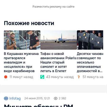
Разместить рекламу на сайте
Похожие новости
В Каушанах мужчина
Тофан о новой
Десятки чиновни
притворялся
авиакомпании Polaris:
совмещают по
инвалидом и
Нашли старый
несколько
«исцелился» при
самолет и хотят
оплачиваемых
виде карабинеров
летать в Египет
должностей в
госкомпаниях
11 минут назад
43 минуты назад
51 минута наз
Infotag
24 июня 2015, 12:21
2 382