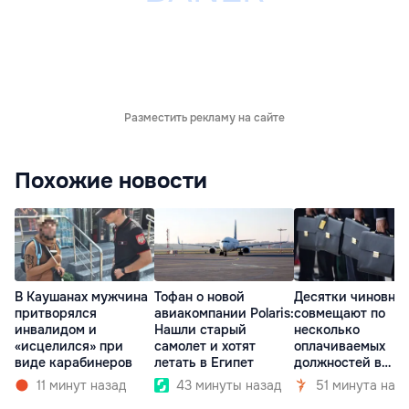
Разместить рекламу на сайте
Похожие новости
В Каушанах мужчина
Тофан о новой
Десятки чиновни
притворялся
авиакомпании Polaris:
совмещают по
инвалидом и
Нашли старый
несколько
«исцелился» при
самолет и хотят
оплачиваемых
виде карабинеров
летать в Египет
должностей в
госкомпаниях
11 минут назад
43 минуты назад
51 минута наз