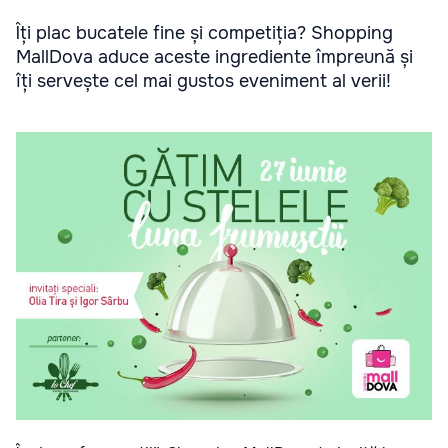
Îți plac bucatele fine și competiția? Shopping
MallDova aduce aceste ingrediente împreună și
îți servește cel mai gustos eveniment al verii!