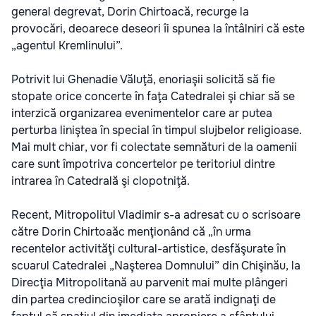
general degrevat, Dorin Chirtoacă, recurge la
provocări, deoarece deseori îi spunea la întâlniri că este
„agentul Kremlinului”.
Potrivit lui Ghenadie Văluţă, enoriaşii solicită să fie
stopate orice concerte în faţa Catedralei şi chiar să se
interzică organizarea evenimentelor care ar putea
perturba liniştea în special în timpul slujbelor religioase.
Mai mult chiar, vor fi colectate semnături de la oamenii
care sunt împotriva concertelor pe teritoriul dintre
intrarea în Catedrală şi clopotniţă.
Recent, Mitropolitul Vladimir s-a adresat cu o scrisoare
către Dorin Chirtoaăc menţionând că „în urma
recentelor activităţi cultural-artistice, desfăşurate în
scuarul Catedralei „Naşterea Domnului” din Chişinău, la
Direcţia Mitropolitană au parvenit mai multe plângeri
din partea credincioşilor care se arată indignaţi de