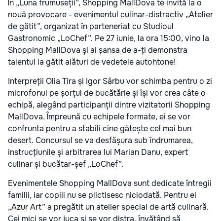
În „Luna frumuseții”, Shopping MallDova te invită la o
nouă provocare - evenimentul culinar-distractiv „Atelier
de gătit”, organizat în parteneriat cu Studioul
Gastronomic „LoChef”. Pe 27 iunie, la ora 15:00, vino la
Shopping MallDova și ai șansa de a-ți demonstra
talentul la gătit alături de vedetele autohtone!
Interpreții Olia Tira și Igor Sârbu vor schimba pentru o zi
microfonul pe șorțul de bucătărie și își vor crea câte o
echipă, alegând participanții dintre vizitatorii Shopping
MallDova. Împreună cu echipele formate, ei se vor
confrunta pentru a stabili cine gătește cel mai bun
desert. Concursul se va desfășura sub îndrumarea,
instrucțiunile și arbitrarea lui Marian Danu, expert
culinar și bucătar-șef „LoChef”.
Evenimentele Shopping MallDova sunt dedicate întregii
familii, iar copiii nu se plictisesc niciodată. Pentru ei
„Azur Art” a pregătit un atelier special de artă culinară.
Cei mici se vor juca și se vor distra, învățând să