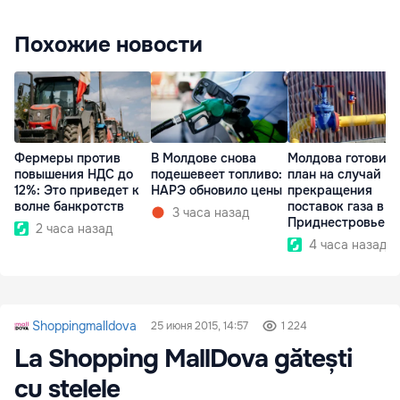
Похожие новости
Фермеры против
В Молдове снова
Молдова готовит
повышения НДС до
подешевеет топливо:
план на случай
12%: Это приведет к
НАРЭ обновило цены
прекращения
волне банкротств
поставок газа в
3 часа назад
Приднестровье
2 часа назад
4 часа назад
Shoppingmalldova
25 июня 2015, 14:57
1 224
La Shopping MallDova gătești
cu stelele