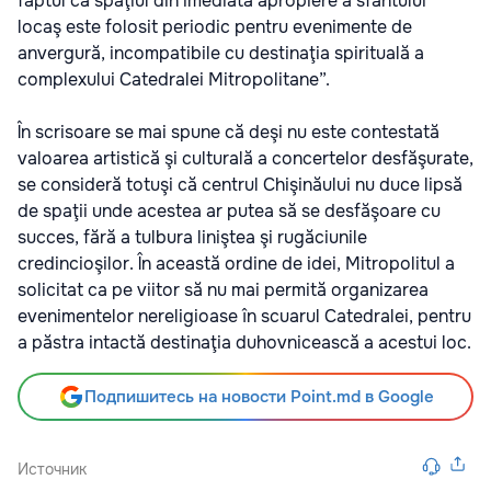
faptul că spaţiul din imediata apropiere a sfântului
locaş este folosit periodic pentru evenimente de
anvergură, incompatibile cu destinaţia spirituală a
complexului Catedralei Mitropolitane”.
În scrisoare se mai spune că deşi nu este contestată
valoarea artistică şi culturală a concertelor desfăşurate,
se consideră totuşi că centrul Chişinăului nu duce lipsă
de spaţii unde acestea ar putea să se desfăşoare cu
succes, fără a tulbura liniştea şi rugăciunile
credincioşilor. În această ordine de idei, Mitropolitul a
solicitat ca pe viitor să nu mai permită organizarea
evenimentelor nereligioase în scuarul Catedralei, pentru
a păstra intactă destinaţia duhovnicească a acestui loc.
Подпишитесь на новости Point.md в Google
Источник