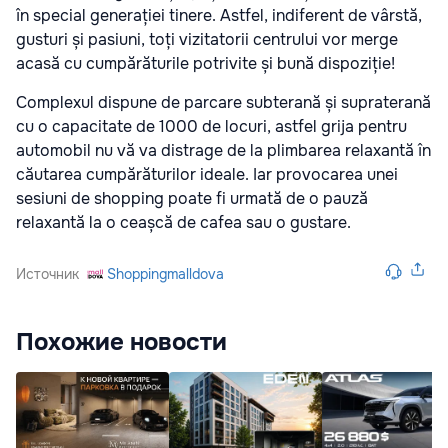
în special generației tinere. Astfel, indiferent de vârstă,
gusturi și pasiuni, toți vizitatorii centrului vor merge
acasă cu cumpărăturile potrivite și bună dispoziție!
Complexul dispune de parcare subterană și supraterană
cu o capacitate de 1000 de locuri, astfel grija pentru
automobil nu vă va distrage de la plimbarea relaxantă în
căutarea cumpărăturilor ideale. Iar provocarea unei
sesiuni de shopping poate fi urmată de o pauză
relaxantă la o ceașcă de cafea sau o gustare.
Источник
Shoppingmalldova
Похожие новости