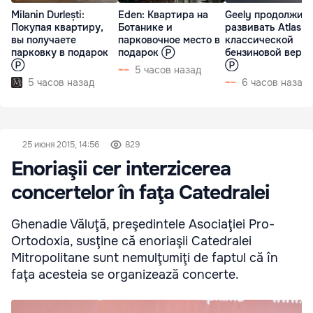
Milanin Durlești:
Eden: Квартира на
Geely продолжит
Покупая квартиру,
Ботанике и
развивать Atlas в
вы получаете
парковочное место в
классической
парковку в подарок
подарок Ⓟ
бензиновой верс
Ⓟ
Ⓟ
5 часов назад
5 часов назад
6 часов назад
25 июня 2015, 14:56
829
Enoriaşii cer interzicerea
concertelor în faţa Catedralei
Ghenadie Văluţă, preşedintele Asociaţiei Pro-
Ortodoxia, susţine că enoriaşii Catedralei
Mitropolitane sunt nemulţumiţi de faptul că în
faţa acesteia se organizează concerte.