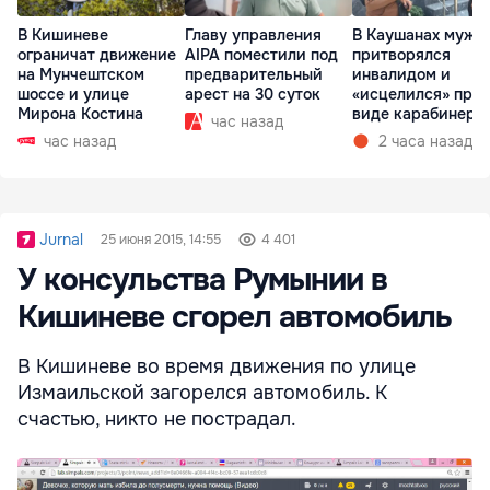
В Кишиневе
Главу управления
В Каушанах мужч
ограничат движение
AIPA поместили под
притворялся
на Мунчештском
предварительный
инвалидом и
шоссе и улице
арест на 30 суток
«исцелился» при
Мирона Костина
виде карабинеро
час назад
час назад
2 часа назад
Jurnal
25 июня 2015, 14:55
4 401
У консульства Румынии в
Кишиневе сгорел автомобиль
В Кишиневе во время движения по улице
Измаильской загорелся автомобиль. К
счастью, никто не пострадал.