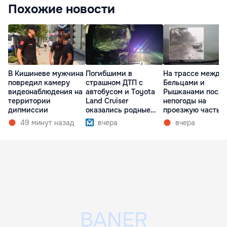
Похожие новости
В Кишиневе мужчина
Погибшими в
На трассе между
повредил камеру
страшном ДТП с
Бельцами и
видеонаблюдения на
автобусом и Toyota
Рышканами после
территории
Land Cruiser
непогоды на
дипмиссии
оказались родные
проезжую часть
братья
упали деревья
49 минут назад
вчера
вчера