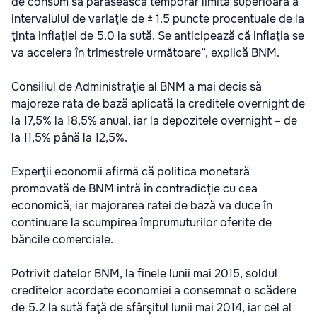
de consum să părăsească temporar limita superioară a
intervalului de variaţie de ± 1.5 puncte procentuale de la
ţinta inflaţiei de 5.0 la sută. Se anticipează că inflaţia se
va accelera în trimestrele următoare”, explică BNM.
Consiliul de Administraţie al BNM a mai decis să
majoreze rata de bază aplicată la creditele overnight de
la 17,5% la 18,5% anual, iar la depozitele overnight – de
la 11,5% până la 12,5%.
Experţii economii afirmă că politica monetară
promovată de BNM intră în contradicţie cu cea
economică, iar majorarea ratei de bază va duce în
continuare la scumpirea împrumuturilor oferite de
băncile comerciale.
Potrivit datelor BNM, la finele lunii mai 2015, soldul
creditelor acordate economiei a consemnat o scădere
de 5.2 la sută faţă de sfârşitul lunii mai 2014, iar cel al