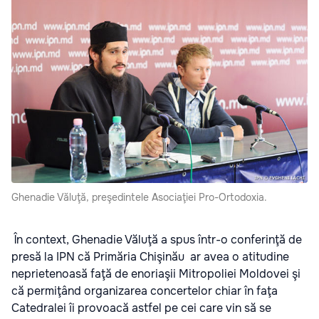
Ghenadie Văluţă, preşedintele Asociaţiei Pro-Ortodoxia.
În context, Ghenadie Văluţă a spus într-o conferinţă de
presă la IPN că Primăria Chişinău ar avea o atitudine
neprietenoasă faţă de enoriaşii Mitropoliei Moldovei şi
că permiţând organizarea concertelor chiar în faţa
Catedralei îi provoacă astfel pe cei care vin să se