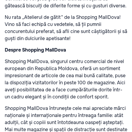
gătească biscuiți de diferite forme și cu gusturi diverse.
Nu rata „Atelierul de gătit” de la Shopping MallDova!
Vino să faci echipă cu vedetele, să ții pumnii
concurentului preferat, să afli cine sunt câștigătorii și să
guști din dulciurile apetisante!
Despre Shopping MallDova
Shopping MallDova, singurul centru comercial de nivel
european din Republica Moldova, oferă un sortiment
impresionant de articole de cea mai bună calitate, puse
la dispoziția vizitatorilor în peste 100 de magazine. Aici
aveți posibilitatea de a face cumpărăturile dorite într-
un cadru elegant și în condiții de confort sporit.
Shopping MallDova întrunește cele mai apreciate mărci
naționale și internaționale pentru întreaga familie: atât
adulții, cât și copiii sunt întotdeauna oaspeți așteptați.
Mai multe magazine și spații de distracție sunt destinate