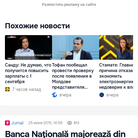
Разместить рекламу на сайте
Похожие новости
Санду: Не думаю, что
Тофан пообещал
Стамате: Главная
получится повысить
провести проверку
причина отказа
зарплаты с 1
после появления в
экономить
сентября
Молдове
электроэнергию 
представителя
недоверие к влас
7 часов назад
Южной Осетии
вчера
вчера
Jurnal
25 июня 2015, 14:59
813
Banca Naţională majorează din