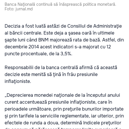
Banca Naţională continuă să înăsprească politica monetară.
Foto: jurnal.md
Decizia a fost luată astăzi de Consiliul de Administraţie
al băncii centrale. Este deja a şasea oară în ultimele
şapte luni când BNM majorează rata de bază. Astfel, din
decembrie 2014 acest indicatori s-a majorat cu 12
puncte procentuale, de la 3,5%.
Responsabilii de la banca centrală afirmă că această
decizie este menită să ţină în frâu presiunile
inflaţioniste.
„Deprecierea monedei naţionale de la începutul anului
curent accentuează presiunile inflaţioniste, care în
perioadele următoare, prin preţurile bunurilor importate
şi prin tarifele la serviciile reglementate, iar ulterior, prin
efectele de runda a doua, determină Indicele preţurilor