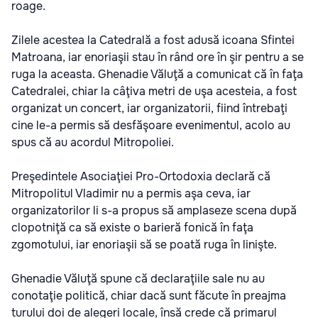
roage.
Zilele acestea la Catedrală a fost adusă icoana Sfintei
Matroana, iar enoriaşii stau în rând ore în şir pentru a se
ruga la aceasta. Ghenadie Văluţă a comunicat că în faţa
Catedralei, chiar la câţiva metri de uşa acesteia, a fost
organizat un concert, iar organizatorii, fiind întrebaţi
cine le-a permis să desfăşoare evenimentul, acolo au
spus că au acordul Mitropoliei.
Preşedintele Asociaţiei Pro-Ortodoxia declară că
Mitropolitul Vladimir nu a permis aşa ceva, iar
organizatorilor li s-a propus să amplaseze scena după
clopotniţă ca să existe o barieră fonică în faţa
zgomotului, iar enoriaşii să se poată ruga în linişte.
Ghenadie Văluţă spune că declaraţiile sale nu au
conotaţie politică, chiar dacă sunt făcute în preajma
turului doi de alegeri locale, însă crede că primarul