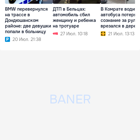
BMW перевернулся
ДТП в Бельцах:
В Комрате водите
на трассе в
автомобиль сбил
автобуса потерял
Дондюшанском
женщину и ребенка
сознание за руле
районе: две девушки
на тротуаре
врезался в дерев
попали в больницу
27 Июл. 10:18
21 Июл. 13:13
20 Июл. 21:38