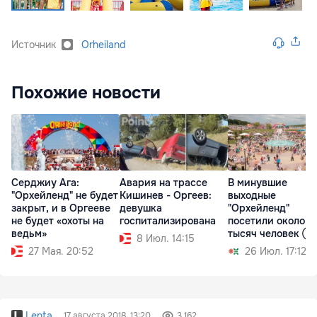
Источник
Orheiland
Похожие новости
Серджиу Ага:
Авария на трассе
В минувшие
"Орхейленд" не будет
Кишинев - Оргеев:
выходные
закрыт, и в Оргееве
девушка
"Орхейленд"
не будет «охоты на
госпитализирована
посетили около 13
ведьм»
тысяч человек Ⓟ
8 Июл. 14:15
27 Мая. 20:52
26 Июл. 17:12
Lenta
17 августа 2018, 13:20
3 162