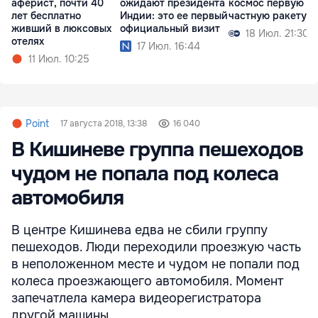
аферист, почти 40
ожидают президента
космос первую
лет бесплатно
Индии: это ее первый
частную ракету
живший в люксовых
официальный визит
18 Июл. 21:30
отелях
17 Июл. 16:44
11 Июл. 10:25
Point
17 августа 2018, 13:38
16 040
В Кишиневе группа пешеходов
чудом не попала под колеса
автомобиля
В центре Кишинева едва не сбили группу
пешеходов. Люди переходили проезжую часть
в неположенном месте и чудом не попали под
колеса проезжающего автомобиля. Момент
запечатлела камера видеорегистратора
другой машины.