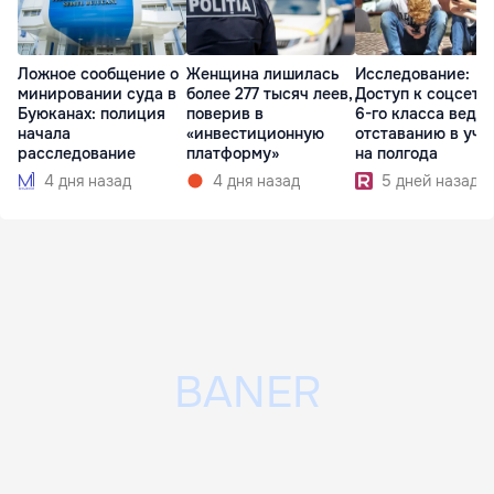
Ложное сообщение о
Женщина лишилась
Исследование:
минировании суда в
более 277 тысяч леев,
Доступ к соцсетя
Буюканах: полиция
поверив в
6-го класса ведет
начала
«инвестиционную
отставанию в уче
расследование
платформу»
на полгода
4 дня назад
4 дня назад
5 дней назад