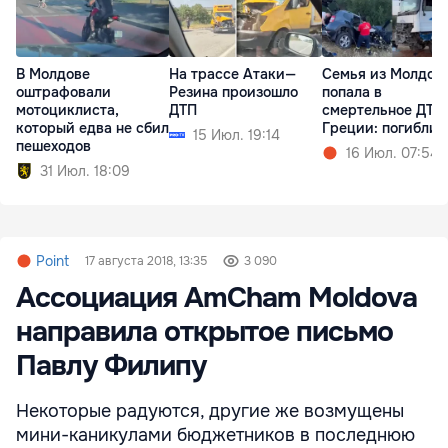
В Молдове
На трассе Атаки—
Семья из Молдов
оштрафовали
Резина произошло
попала в
мотоциклиста,
ДТП
смертельное ДТП
который едва не сбил
Греции: погибли 
15 Июл. 19:14
пешеходов
16 Июл. 07:54
31 Июл. 18:09
Point
17 августа 2018, 13:35
3 090
Ассоциация AmCham Moldova
направила открытое письмо
Павлу Филипу
Некоторые радуются, другие же возмущены
мини-каникулами бюджетников в последнюю