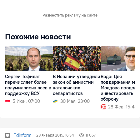
Разместить рекламу на сайте
Похожие новости
Сергей Тофилат
В Испании утвердили
Водэ: Для
перечисляет более
закон об амнистии
поддержания ми
полумиллиона леев в
каталонских
Молдова продолж
поддержку ВСУ
сепаратистов
инвестировать в
оборону
5 Июн. 07:00
30 Мая. 23:00
28 Фев. 15:44
Tdinform
28 января 2015, 16:34
11 057