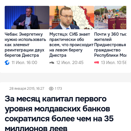
Чебан: Энергетику
Мустяцэ: СИБ знает
Почти у 360 тыся
нужно использовать
практически обо
жителей
как элемент
всем, что происходит
Приднестровья е
реинтеграции двух
на левом берегу
гражданство
берегов Днестра
Днестра
Республики Молд
11 Июл. 16:00
12 Июл. 20:45
13 Июл. 10:58
28 января 2015, 16:27
1 173
За месяц капитал первого
уровня молдавских банков
сократился более чем на 35
миллионов леев