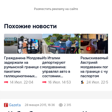
Разместить рекламу на сайте
Похожие новости
Гражданина Молдовы
Из Италии
Разыскиваемый
задержали на
депортируют
Австрией
румынской границе с
молдаванина:
молдаванин попа
пакетами
управлял авто в
на границе с чуж
галлюциногенных
состоянии
паспортом
грибов
алкогольного
14 Июл. 22:04
16 Июл. 14:53
24 Июл. 22:59
опьянения
Gazeta
28 января 2015, 16:36
2 315