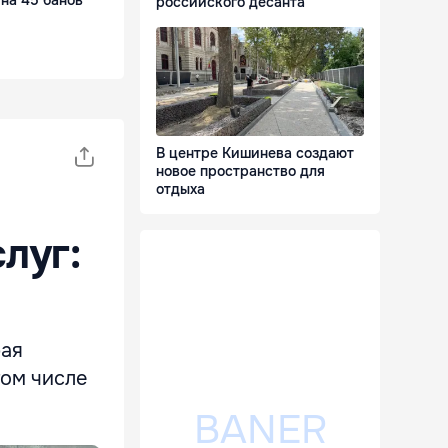
российского десанта
В центре Кишинева создают
новое пространство для
отдыха
луг:
рая
том числе