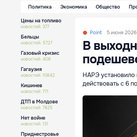
Политика
Экономика
Общество
Пр
Цены на топливо
новостей:
377
5 июня 2026,
Point
Бельцы
В выходн
новостей:
5727
Газовый кризис
подешев
новостей:
408
Гагаузия
НАРЭ установило 
новостей:
10842
действовать с 6 по
Кишинев
новостей:
771
ДТП в Молдове
новостей:
7825
Нет войне
новостей:
131
Приднестровье