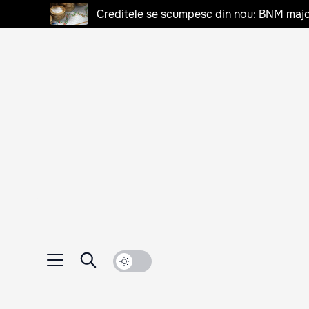
Creditele se scumpesc din nou: BNM majo