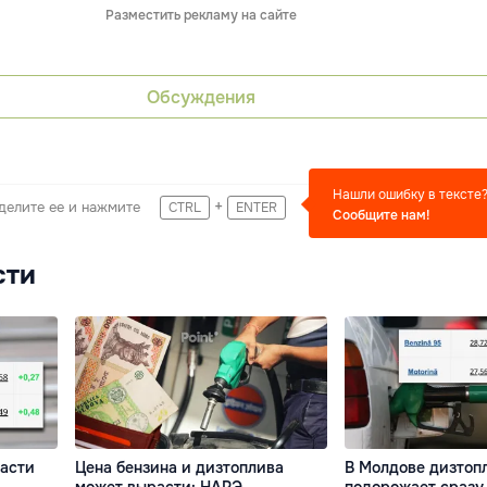
Разместить рекламу на сайте
Обсуждения
Нашли ошибку в тексте
+
делите ее и нажмите
CTRL
ENTER
Сообщите нам!
сти
асти
Цена бензина и дизтоплива
В Молдове дизтоп
может вырасти: НАРЭ
подорожает сразу 