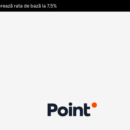
rează rata de bază la 7,5%