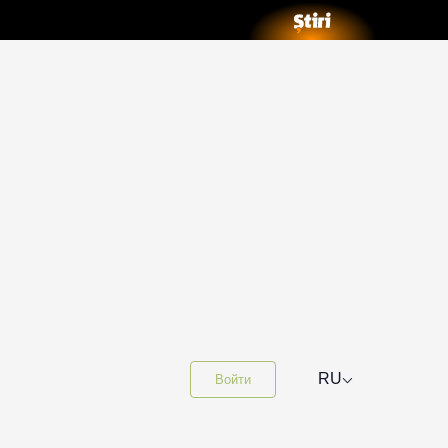
⌵
RU
Войти