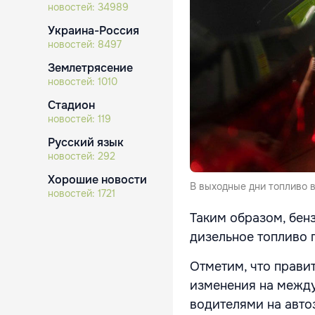
новостей:
34989
Украина-Россия
новостей:
8497
Землетрясение
новостей:
1010
Стадион
новостей:
119
Русский язык
новостей:
292
Хорошие новости
В выходные дни топливо 
новостей:
1721
Таким образом, бенз
дизельное топливо п
Отметим, что прави
изменения на между
водителями на авто