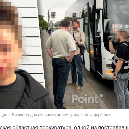
щин в Кишинёв для оказания интим-услуг: её задержали.
ская областная прокуратура, одной из пострадавш