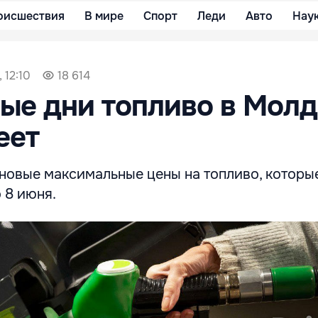
оисшествия
В мире
Спорт
Леди
Авто
Нау
 12:10
18 614
ые дни топливо в Мол
еет
новые максимальные цены на топливо, которы
 8 июня.