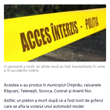
O persoană a murit, iar altele nouă au fost traumatizate în urma
a 10 accidente rutiere
Acestea s-au produs în municipiul Chișinău, raioanele
Râșcani, Telenești, Soroca, Comrat și Anenii Noi.
Astfel, un pieton a murit după ce a fost lovit de şoferul
care se afla la volanul unui automobil model