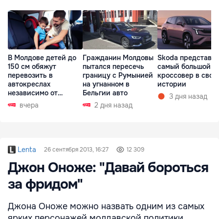
В Молдове детей до
Гражданин Молдовы
Skoda представи
150 см обяжут
пытался пересечь
самый большой
перевозить в
границу с Румынией
кроссовер в свое
автокреслах
на угнанном в
истории
независимо от
Бельгии авто
3 дня назад
возраста
вчера
2 дня назад
Lenta
26 сентября 2013, 16:27
12 309
Джон Оноже: "Давай бороться
за фридом"
Джона Оноже можно назвать одним из самых
ярких персонажей молдавской политики.