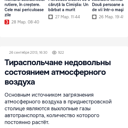
rutiere, în creștere.
căruță la Cimișlia: Un
Două persoane au 
Cele mai periculoase
bărbat a murit
de vii într-o maşin
zile
27 Мар. 11:44
26 Мар. 19:45
28 Мар. 08:40
26 сентября 2013, 16:30
922
Тираспольчане недовольны
состоянием атмосферного
воздуха
Основным источником загрязнения
атмосферного воздуха в приднестровской
столице являются выхлопные газы
автотранспорта, количество которого
постоянно растёт.