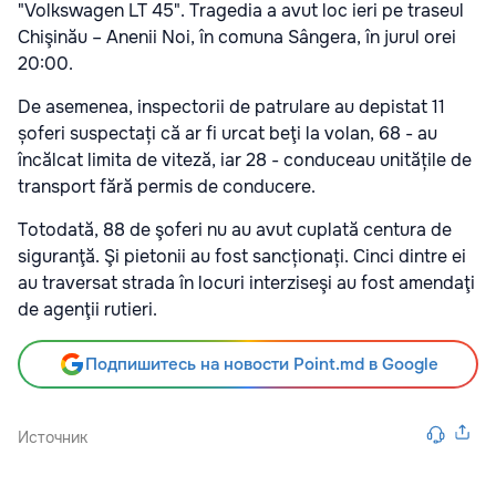
"Volkswagen LT 45". Tragedia a avut loc ieri pe traseul
Chişinău – Anenii Noi, în comuna Sângera, în jurul orei
20:00.
De asemenea, inspectorii de patrulare au depistat 11
șoferi suspectați că ar fi urcat beţi la volan, 68 - au
încălcat limita de viteză, iar 28 - conduceau unitățile de
transport fără permis de conducere.
Totodată, 88 de şoferi nu au avut cuplată centura de
siguranţă. Şi pietonii au fost sancționați. Cinci dintre ei
au traversat strada în locuri interziseşi au fost amendaţi
de agenţii rutieri.
Подпишитесь на новости Point.md в Google
Источник