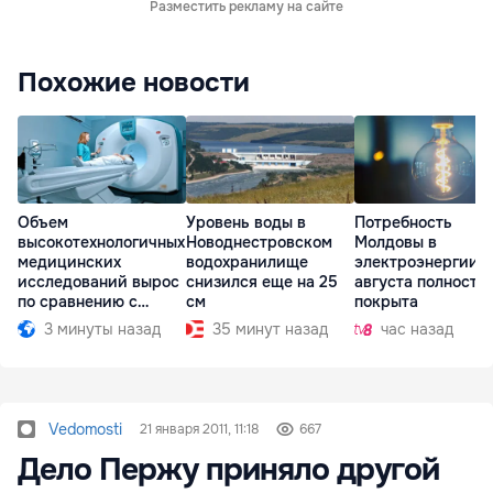
Разместить рекламу на сайте
Похожие новости
Объем
Уровень воды в
Потребность
высокотехнологичных
Новоднестровском
Молдовы в
медицинских
водохранилище
электроэнергии н
исследований вырос
снизился еще на 25
августа полность
по сравнению с
см
покрыта
прошлым годом
3 минуты назад
35 минут назад
час назад
Vedomosti
21 января 2011, 11:18
667
Дело Пержу приняло другой