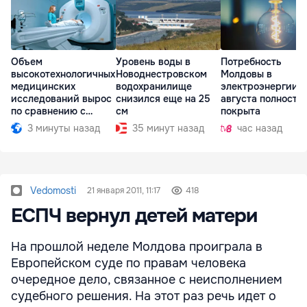
Объем
Уровень воды в
Потребность
высокотехнологичных
Новоднестровском
Молдовы в
медицинских
водохранилище
электроэнергии н
исследований вырос
снизился еще на 25
августа полность
по сравнению с
см
покрыта
прошлым годом
3 минуты назад
35 минут назад
час назад
Vedomosti
21 января 2011, 11:17
418
ЕСПЧ вернул детей матери
На прошлой неделе Молдова проиграла в
Европейском суде по правам человека
очередное дело, связанное с неисполнением
судебного решения. На этот раз речь идет о