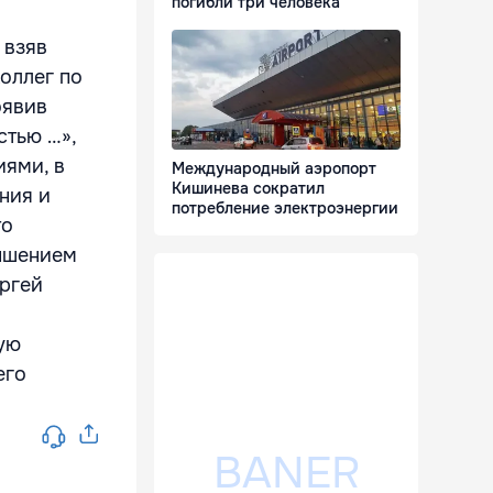
погибли три человека
 взяв
оллег по
оявив
тью …»,
ями, в
Международный аэропорт
Кишинева сократил
ния и
потребление электроэнергии
то
вышением
ергей
ую
его