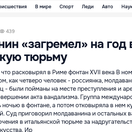
оисшествия
В мире
Спорт
Леди
Авто
Нау
439
ин «загремел» на год 
скую тюрьму
, что расковырял в Риме фонтан XVII века В ном
ом, как четверо человек - россиянка, молдаван
ц - были пойманы на месте преступления и ар
овершении акта вандализма. Группа междунар
 ночью в фонтане, а потом отковыряла в нем к
й. Суд приговорил молдаванина и остальных в
чения в итальянской тюрьме за надругательс
кусства. Ир