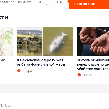
+
делите ее и нажмите
CTRL
ENTER
Сообщите нам!
сти
ких
В Данченском озере гибнет
Житель Чимишлии
рыба на фоне сильной жары
перед судом по де
убийстве сожител
вчера
вчера
657