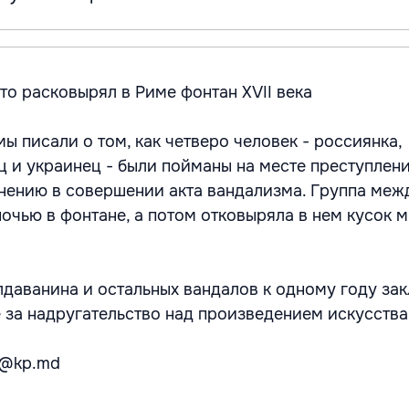
 что расковырял в Риме фонтан XVII века
мы писали о том, как четверо человек - россиянка,
ц и украинец - были пойманы на месте преступлени
нению в совершении акта вандализма. Группа ме
ночью в фонтане, а потом отковыряла в нем кусок 
даванина и остальных вандалов к одному году за
 за надругательство над произведением искусства
a@kp.md