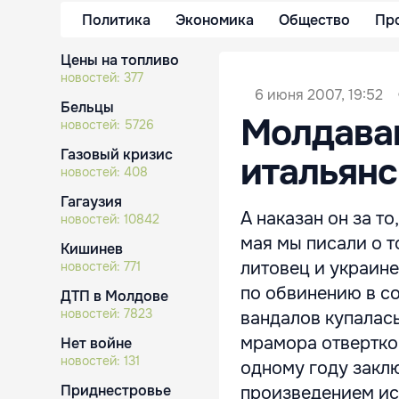
Политика
Экономика
Общество
Пр
Цены на топливо
новостей:
377
6 июня 2007, 19:52
Бельцы
Молдаван
новостей:
5726
Газовый кризис
итальян
новостей:
408
Гагаузия
А наказан он за то
новостей:
10842
мая мы писали о т
Кишинев
литовец и украине
новостей:
771
по обвинению в с
ДТП в Молдове
новостей:
7823
вандалов купалась
мрамора отвертко
Нет войне
новостей:
131
одному году заклю
Приднестровье
произведением ис