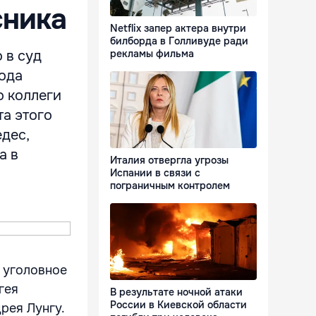
сника
Netflix запер актера внутри
билборда в Голливуде ради
 в суд
рекламы фильма
ода
о коллеги
та этого
дес,
а в
Италия отвергла угрозы
Испании в связи с
пограничным контролем
 уголовное
гея
В результате ночной атаки
России в Киевской области
рея Лунгу.