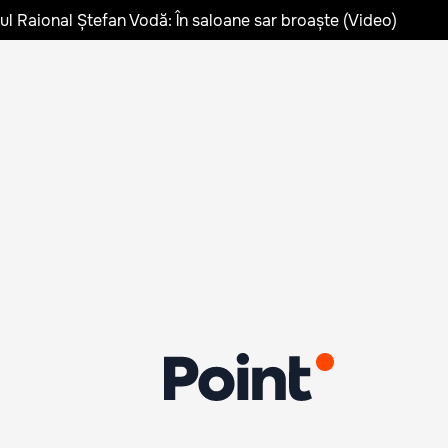
lul Raional Ștefan Vodă: În saloane sar broaște (Video)