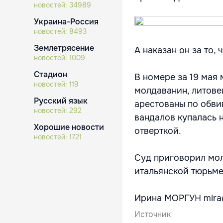
новостей:
34989
Украина-Россия
новостей:
8493
Землетрясение
А наказан он за то,
новостей:
1009
Стадион
В номере за 19 мая 
новостей:
119
молдаванин, литове
Русский язык
арестованы по обви
новостей:
292
вандалов купалась 
Хорошие новости
отверткой.
новостей:
1721
Суд приговорил мол
итальянской тюрьме
Ирина МОРГУН mir
Источник