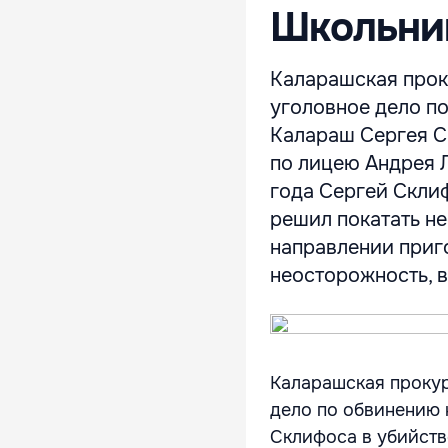
Школьник
Каларашская прок
уголовное дело п
Калараш Сергея С
по лицею Андрея Л
года Сергей Склиф
решил покатать не
направлении приг
неосторожность, 
Каларашская прокур
дело по обвинению 
Склифоса в убийств