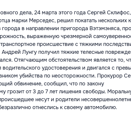
овного дела, 24 марта этого года Сергей Склифос,
отца марки Мерседес, решил покатать нескольких к
з города в направлении пригорода Вэтэмэняса, пр
орожность, выраженную чрезмерной самоувереннос
транспортное происшествие с тяжкими последстви
о Андрей Лунгу получил тяжкие телесные поврежде
ался. Отягчающим обстоятельством является то, ч
 водительского удостоверения и двигался с пре
овником убийства по неосторожности. Прокурор С
ющий обвинение, сообщил, что по закону
у грозит от 3 до 7 лет лишения свободы. Моральн
 происшедшее несут и родители несовершеннолетн
безразлично отнеслись к своему автомобилю.