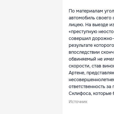
По материалам угол
автомобиль своего 
лицею. На выезде и
«преступную неост
совершил дорожно-
результате которог
впоследствии сконч
обвиняемый не имел
скорости, став вин
Артене, представля
несовершеннолетнем
ответственность за
Склифоса, которые 
Источник