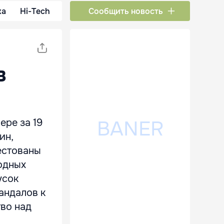
ка
Hi-Tech
Сообщить новость
в
ере за 19
ин,
естованы
одных
усок
андалов к
тво над