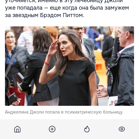
уточняется, именно в эту лечебницу Джоли
уже попадала — еще когда она была замужем
за звездным Брэдом Питтом.
Анджелина Джоли попала в психиатрическую больницу.
Тогда у актрисы была навязчивая мысль, что она
полновата. В итоге Джоли похудела до 44