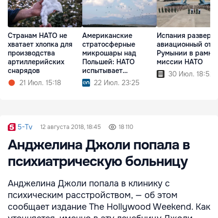
Странам НАТО не
Американские
Испания разверн
хватает хлопка для
стратосферные
авиационный отр
производства
микрошары над
Румынии в рамка
артиллерийских
Польшей: НАТО
миссии НАТО
снарядов
испытывает
30 Июл. 18:52
технологии будущего
21 Июл. 15:18
22 Июл. 23:25
5-Tv
12 августа 2018, 18:45
18 110
Анджелина Джоли попала в
психиатрическую больницу
Анджелина Джоли попала в клинику с
психическим расстройством, — об этом
сообщает издание The Hollywood Weekend. Как