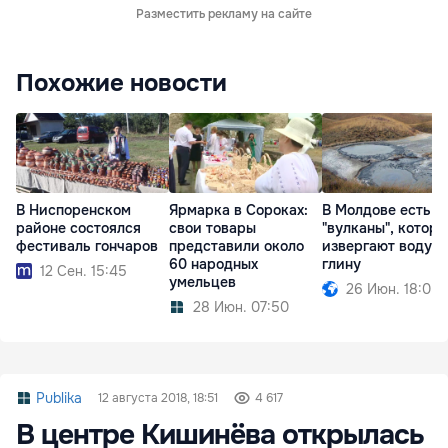
Разместить рекламу на сайте
Похожие новости
В Ниспоренском
Ярмарка в Сороках:
В Молдове есть
районе состоялся
свои товары
"вулканы", котор
фестиваль гончаров
представили около
извергают воду и
60 народных
глину
12 Сен. 15:45
умельцев
26 Июн. 18:05
28 Июн. 07:50
Publika
12 августа 2018, 18:51
4 617
В центре Кишинёва открылась