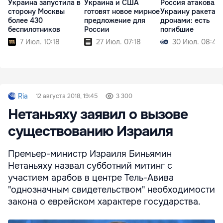
Украина запустила в
Украина и США
Россия атаковала
сторону Москвы
готовят новое мирное
Украину ракетам
более 430
предложение для
дронами: есть
беспилотников
России
погибшие
7 Июл. 10:18
27 Июл. 07:18
30 Июл. 08:45
Ria
12 августа 2018, 19:45
3 300
Нетаньяху заявил о вызове
существованию Израиля
Премьер-министр Израиля Биньямин
Нетаньяху назвал субботний митинг с
участием арабов в центре Тель-Авива
"однозначным свидетельством" необходимости
закона о еврейском характере государства.