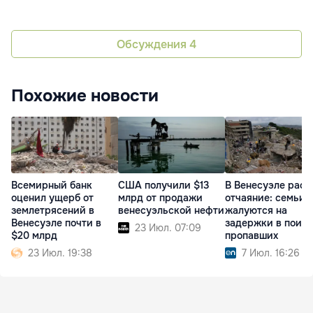
Обсуждения
4
Похожие новости
Всемирный банк
США получили $13
В Венесуэле раст
оценил ущерб от
млрд от продажи
отчаяние: семьи
землетрясений в
венесуэльской нефти
жалуются на
Венесуэле почти в
задержки в поис
23 Июл. 07:09
$20 млрд
пропавших
23 Июл. 19:38
7 Июл. 16:26