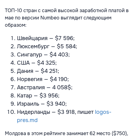
ТОП-10 стран с самой высокой заработной платой в
мае по версии Numbeo выглядит следующим
образом:
Швейцария — $7 596;
Люксембург — $5 584;
Сингапур — $4 403;
США — $4 325;
Дания — $4 251;
Норвегия — $4 190;
Австралия — 4 058$;
Катар — $3 956;
Израиль — $3 940;
Нидерланды — $3 918, пишет
logos-
pres.md
Молдова в этом рейтинге занимает 62 место ($750),