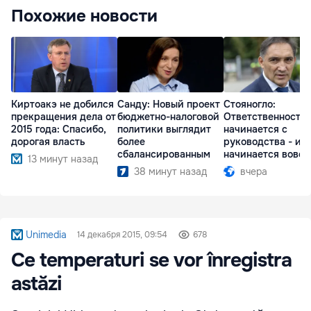
Похожие новости
Киртоакэ не добился
Санду: Новый проект
Стояногло:
прекращения дела от
бюджетно-налоговой
Ответственность
2015 года: Спасибо,
политики выглядит
начинается с
дорогая власть
более
руководства - ил
сбалансированным
начинается вовсе
13 минут назад
38 минут назад
вчера
Unimedia
14 декабря 2015, 09:54
678
Ce temperaturi se vor înregistra
astăzi