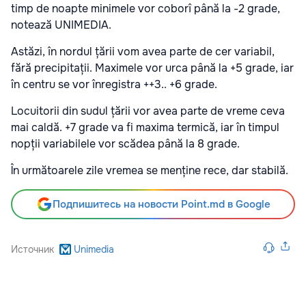
timp de noapte minimele vor coborî până la -2 grade,
notează UNIMEDIA.
Astăzi, în nordul țării vom avea parte de cer variabil,
fără precipitații. Maximele vor urca până la +5 grade, iar
în centru se vor înregistra ++3.. +6 grade.
Locuitorii din sudul țării vor avea parte de vreme ceva
mai caldă. +7 grade va fi maxima termică, iar în timpul
nopții variabilele vor scădea până la 8 grade.
În următoarele zile vremea se menține rece, dar stabilă.
Подпишитесь на новости Point.md в Google
Источник
Unimedia