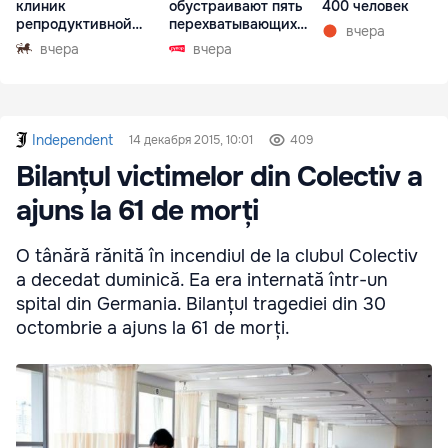
клиник
обустраивают пять
400 человек
репродуктивной
перехватывающих
вчера
медицины
парковок
вчера
вчера
Independent
14 декабря 2015, 10:01
409
Bilanțul victimelor din Colectiv a
ajuns la 61 de morți
O tânără rănită în incendiul de la clubul Colectiv
a decedat duminică. Ea era internată într-un
spital din Germania. Bilanțul tragediei din 30
octombrie a ajuns la 61 de morți.