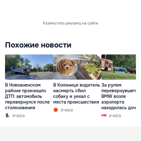
Разместить рекламу на сайте
Похожие новости
В Новоаненском
В Колонице водитель
За рулем
районе произошло
насмерть сбил
перевернувшегос
ДТП: автомобиль
собаку и уехал с
BMW возле
перевернулся после
места происшествия
аэропорта
столкновения
находилась дочь
вчера
директора лицея
вчера
вчера