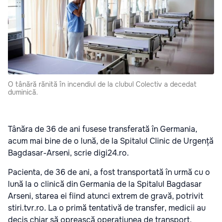
O tânără rănită în incendiul de la clubul Colectiv a decedat
duminică.
Tânăra de 36 de ani fusese transferată în Germania,
acum mai bine de o lună, de la Spitalul Clinic de Urgență
Bagdasar-Arseni, scrie digi24.ro.
Pacienta, de 36 de ani, a fost transportată în urmă cu o
lună la o clinică din Germania de la Spitalul Bagdasar
Arseni, starea ei fiind atunci extrem de gravă, potrivit
stiri.tvr.ro. La o primă tentativă de transfer, medicii au
decis chiar să oprească operațiunea de transport.