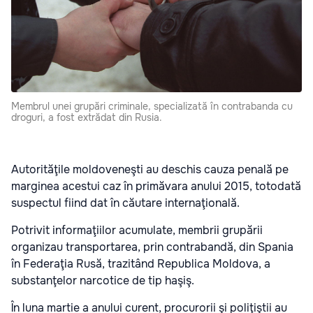
Membrul unei grupări criminale, specializată în contrabanda cu
droguri, a fost extrădat din Rusia.
Autorităţile moldoveneşti au deschis cauza penală pe
marginea acestui caz în primăvara anului 2015, totodată
suspectul fiind dat în căutare internaţională.
Potrivit informaţiilor acumulate, membrii grupării
organizau transportarea, prin contrabandă, din Spania
în Federaţia Rusă, trazitând Republica Moldova, a
substanţelor narcotice de tip haşiş.
În luna martie a anului curent, procurorii şi poliţiştii au