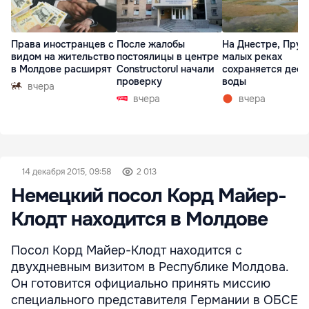
Права иностранцев с
После жалобы
На Днестре, Прут
видом на жительство
постоялицы в центре
малых реках
в Молдове расширят
Constructorul начали
сохраняется деф
проверку
воды
вчера
вчера
вчера
14 декабря 2015, 09:58
2 013
Немецкий посол Корд Майер-
Клодт находится в Молдове
Посол Корд Майер-Клодт находится с
двухдневным визитом в Республике Молдова.
Он готовится официально принять миссию
специального представителя Германии в ОБСЕ