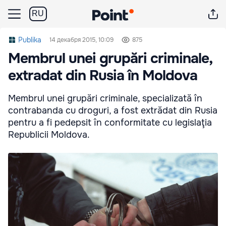
RU
Publika
14 декабря 2015, 10:09
875
Membrul unei grupări criminale,
extradat din Rusia în Moldova
Membrul unei grupări criminale, specializată în
contrabanda cu droguri, a fost extrădat din Rusia
pentru a fi pedepsit în conformitate cu legislaţia
Republicii Moldova.