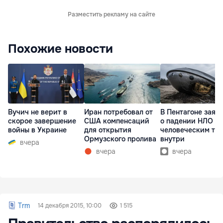
Разместить рекламу на сайте
Похожие новости
Вучич не верит в
Иран потребовал от
В Пентагоне заяв
скорое завершение
США компенсаций
о падении НЛО с
войны в Украине
для открытия
человеческим те
Ормузского пролива
внутри
вчера
вчера
вчера
Trm
14 декабря 2015, 10:00
1 515