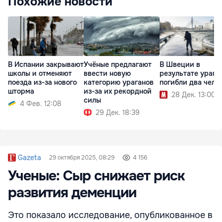
Похожие новости
В Испании закрывают
Учёные предлагают
В Швеции в
школы и отменяют
ввести новую
результате урага
поезда из-за нового
категорию ураганов
погибли два чело
шторма
из-за их рекордной
28 Дек. 13:00
силы
4 Фев. 12:08
29 Дек. 18:39
Gazeta
29 октября 2025, 08:29
4 156
Ученые: Сыр снижает риск
развития деменции
Это показало исследование, опубликованное в