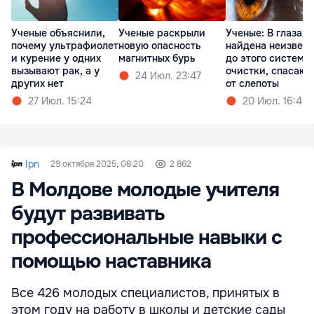
Ученые объяснили,
Ученые раскрыли
Ученые: В глазах
почему ультрафиолет
новую опасность
найдена неизвест
и курение у одних
магнитных бурь
до этого система
вызывают рак, а у
очистки, спасаю
24 Июл. 23:47
других нет
от слепоты
27 Июл. 15:24
20 Июл. 16:46
Ipn
29 октября 2025, 08:20
2 862
В Молдове молодые учителя
будут развивать
профессиональные навыки с
помощью наставника
Все 426 молодых специалистов, принятых в
этом году на работу в школы и детские сады