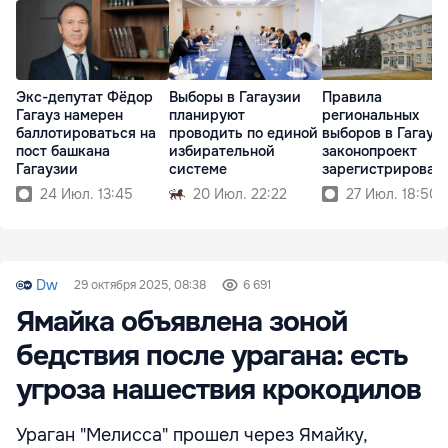
Экс-депутат Фёдор
Выборы в Гагаузии
Правила
Гагауз намерен
планируют
региональных
баллотироваться на
проводить по единой
выборов в Гагауз
пост башкана
избирательной
законопроект
Гагаузии
системе
зарегистрирован 
парламенте
24 Июл. 13:45
20 Июл. 22:22
27 Июл. 18:50
Dw
29 октября 2025, 08:38
6 691
Ямайка объявлена зоной
бедствия после урагана: есть
угроза нашествия крокодилов
Ураган "Мелисса" прошел через Ямайку,