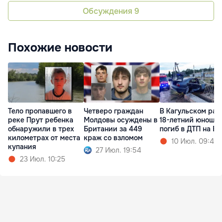
Обсуждения
9
Похожие новости
Тело пропавшего в
Четверо граждан
В Кагульском рай
реке Прут ребенка
Молдовы осуждены в
18-летний юноша
обнаружили в трех
Британии за 449
погиб в ДТП на 
километрах от места
краж со взломом
10 Июл. 09:44
купания
27 Июл. 19:54
23 Июл. 10:25