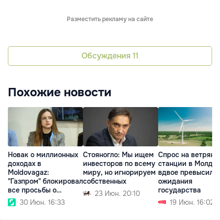
Разместить рекламу на сайте
Обсуждения
11
Похожие новости
Новак о миллионных
Стояногло: Мы ищем
Спрос на ветряны
доходах в
инвесторов по всему
станции в Молдо
Moldovagaz:
миру, но игнорируем
вдвое превысил
"Газпром" блокировал
собственных
ожидания
все просьбы о
государства
23 Июн. 20:10
снижении
30 Июн. 16:33
19 Июн. 16:02